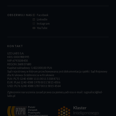
OBSERWUJ NAS
Facebook
LinkedIn
Instagram
YouTube
KONTAKT
LED LABS S.A.
KRS: 0000988995
NIP:6793108450
REGON:360837680
Kapitał zakładowy: 1.422.000,00 PLN
Sąd rejestrowy, w którym przechowywana jest dokumentacja spółki: Sąd Rejonowy
dla Krakowa-Śródmieścia w Krakowie
PLN: PL75 1240 4588 1111 0011 5318 8711
EUR: PL66 1240 4588 1978 0011 5815 4506
USD: PL76 1240 4588 1787 0011 5815 4564
Zgłoszenie naruszenia zasad prawa za pomocą adresu e-mail:
sygnalisci@led-
labs.pl