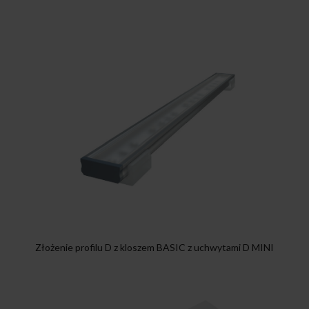
Złożenie profilu D z kloszem BASIC z uchwytami D MINI