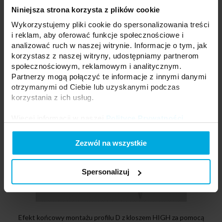
Niniejsza strona korzysta z plików cookie
Instrukcja montażu profilu D z kloszem HIGH za pomocą (1)
Wykorzystujemy pliki cookie do spersonalizowania treści
taśmy dwustronnej, (2) uchwytu montażowego D HIGH
i reklam, aby oferować funkcje społecznościowe i
analizować ruch w naszej witrynie. Informacje o tym, jak
korzystasz z naszej witryny, udostępniamy partnerom
społecznościowym, reklamowym i analitycznym.
Partnerzy mogą połączyć te informacje z innymi danymi
otrzymanymi od Ciebie lub uzyskanymi podczas
korzystania z ich usług.
Więcej informacji w naszej
Polityce Prywatności
.
Zezwól na wszystkie
Spersonalizuj
Efekt końcowy montażu profilu D z kloszem HIGH za pomocą