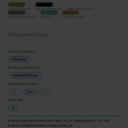
Inox (anodowany)
Czarny (anodowany)
Biały (lakierowany)
Srebrny (anodowany)
Surowy
Złoty (RAL 1923)
Dostępne warianty:
Zastosowanie
Meblowy
Rodzaj montażu
nawierzchniowy
Długość profilu
3 m
1 m
2 m
System
D
Podmiot odpowiedzialny: LED Labs S.A., ul. Zakopiańska 2C, 30-418
Kraków, Polska | Kontakt:
info@led-labs.pl