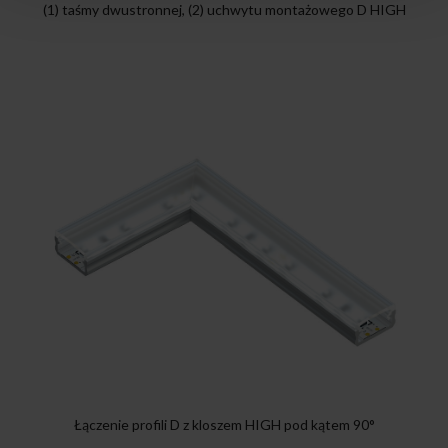
(1) taśmy dwustronnej, (2) uchwytu montażowego D HIGH
Łączenie profili D z kloszem HIGH pod kątem 90°