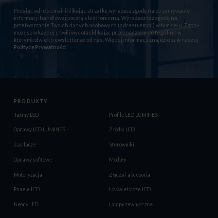
Podając adres email i klikając strzałkę wyrażasz zgodę na otrzymywanie
informacji handlowej pocztą elektroniczną. Wyrażasz też zgodę na
przetwarzanie Twoich danych osobowych (adresu email) w tym celu. Zgodę
możesz w każdej chwili wycofać klikając przeznaczony do tego link w
którymkolwiek newsletterze od nas. Więcej informacji znajdziesz w naszej
Polityce Prywatności
PRODUKTY
Taśmy LED
Profile LED LUMINES
Oprawy LED LUMINES
Źródła LED
Zasilacze
Sterowniki
Oprawy sufitowe
Moduły
Motoryzacja
Złącza i akcesoria
Panele LED
Naświetlacze LED
Neony LED
Lampy zewnętrzne