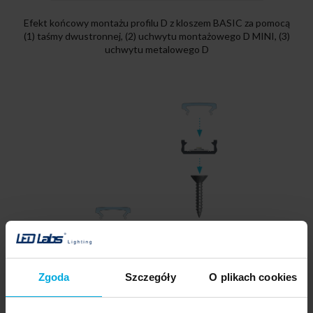
Efekt końcowy montażu profilu D z kloszem BASIC za pomocą
(1) taśmy dwustronnej, (2) uchwytu montażowego D MINI, (3)
uchwytu metalowego D
Zgoda
Szczegóły
O plikach cookies