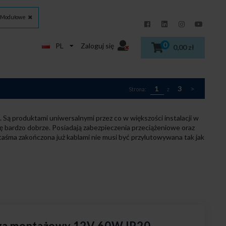
e Modułowe
0
PL
Zaloguj się
0,00 zł
1
3
>
Strona:
z
ą produktami uniwersalnymi przez co w większości instalacji w
 bardzo dobrze. Posiadają zabezpieczenia przeciążeniowe oraz
taśma zakończona już kablami nie musi być przylutowywana tak jak
cza montażowy 12V 60W IP20