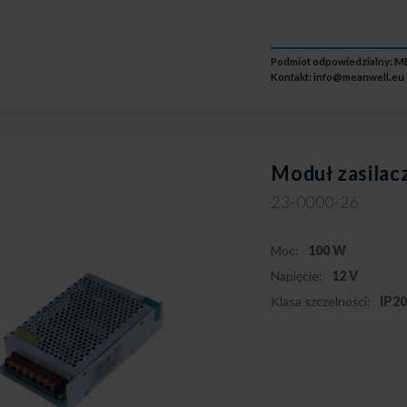
Podmiot odpowiedzialny: M
Kontakt:
info@meanwell.eu
Moduł zasila
23-0000-26
Moc:
100 W
Napięcie:
12 V
Klasa szczelności:
IP2