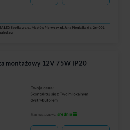
A LED Spółka z o.o., Masłów Pierwszy, ul. Jana Pieniążka 6 a, 26-001
ealed.eu
cza montażowy 12V 75W IP20
Twoja cena:
Skontaktuj się z Twoim lokalnym
dystrybutorem
0
średnio
Stan magazynowy: