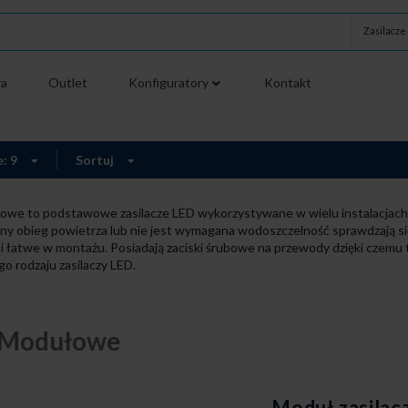
Zasilacz
ra
Outlet
Konfiguratory
Kontakt
e: 9
Sortuj
owe to podstawowe zasilacze LED wykorzystywane w wielu instalacjach. S
ny obieg powietrza lub nie jest wymagana wodoszczelność sprawdzają się
 i łatwe w montażu. Posiadają zaciski śrubowe na przewody dzięki czemu 
o rodzaju zasilaczy LED.
e Modułowe
Moduł zasila