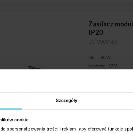
Zasilacz mo
IP20
23-0000-68
Moc:
50 W
Napięcie:
12 V
Klasa szczelności:
IP2
Szczegóły
 plików cookie
do spersonalizowania treści i reklam, aby oferować funkcje sp