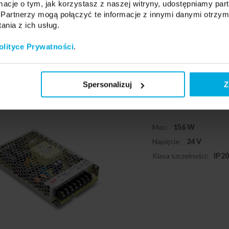
ormacje o tym, jak korzystasz z naszej witryny, udostępniamy p
Podmiot odpowiedzialny: M
Partnerzy mogą połączyć te informacje z innymi danymi otrzym
Kontakt:
info@meanwell.eu
nia z ich usług.
olityce Prywatności
.
Zasilacz mo
IP20
Spersonalizuj
Z
23-0000-89
Moc:
156 W
Napięcie:
24 V
Klasa szczelności:
IP2