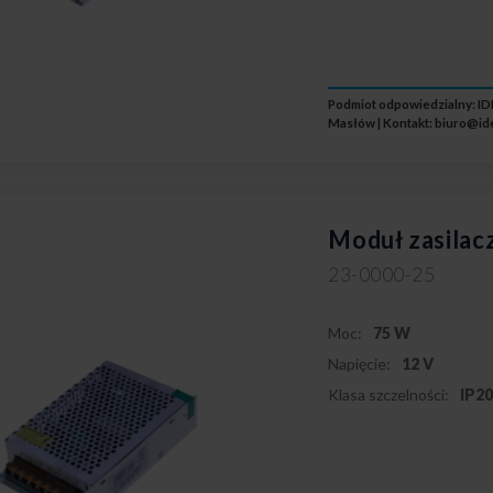
Podmiot odpowiedzialny: IDE
Masłów | Kontakt:
biuro@id
Moduł zasila
23-0000-25
Moc:
75 W
Napięcie:
12 V
Klasa szczelności:
IP2