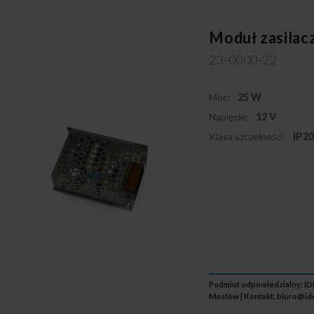
Moduł zasila
23-0000-22
Moc:
25 W
Napięcie:
12 V
Klasa szczelności:
IP2
Podmiot odpowiedzialny: IDE
Masłów | Kontakt:
biuro@id