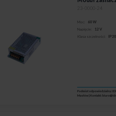
23-0000-24
Moc:
60 W
Napięcie:
12 V
Klasa szczelności:
IP2
Podmiot odpowiedzialny: IDE
Masłów | Kontakt:
biuro@id