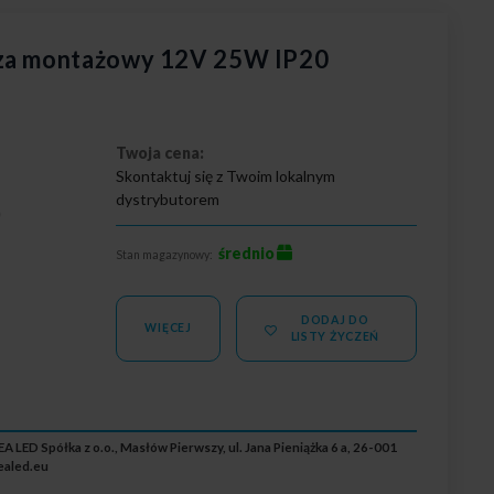
cza montażowy 12V 25W IP20
Twoja cena:
Skontaktuj się z Twoim lokalnym
dystrybutorem
0
średnio
Stan magazynowy:
DODAJ DO
WIĘCEJ
LISTY ŻYCZEŃ
A LED Spółka z o.o., Masłów Pierwszy, ul. Jana Pieniążka 6 a, 26-001
ealed.eu