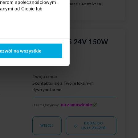
artnerom społecznościowym,
EAN WELL EUROPE N.V., Langs de Werf 8, 1185XT Amstelveen |
anymi od Ciebie lub
dułowy MEAN WELL LRS 24V 150W
ezwól na wszystkie
Twoja cena:
Skontaktuj się z Twoim lokalnym
dystrybutorem
0
na zamówienie
Stan magazynowy:
DODAJ DO
WIĘCEJ
LISTY ŻYCZEŃ