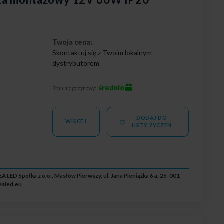
Twoja cena:
Skontaktuj się z Twoim lokalnym
dystrybutorem
0
średnio
Stan magazynowy:
DODAJ DO
WIĘCEJ
LISTY ŻYCZEŃ
A LED Spółka z o.o., Masłów Pierwszy, ul. Jana Pieniążka 6 a, 26-001
ealed.eu