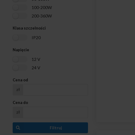
100-200W
200-360W
Klasa szczelności
IP20
Napięcie
12 V
24 V
Cena od
zł
Cena do
zł
Filtruj