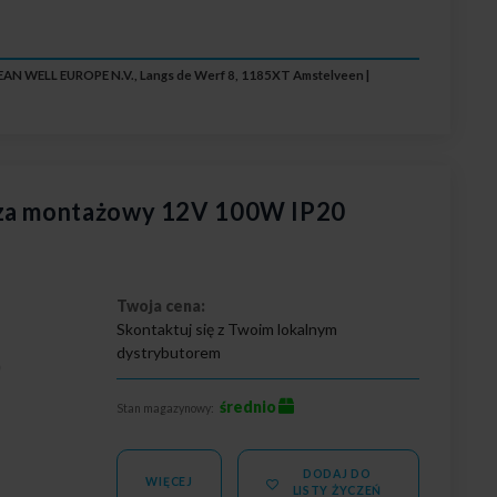
EAN WELL EUROPE N.V., Langs de Werf 8, 1185XT Amstelveen |
cza montażowy 12V 100W IP20
Twoja cena:
Skontaktuj się z Twoim lokalnym
dystrybutorem
0
średnio
Stan magazynowy:
DODAJ DO
WIĘCEJ
LISTY ŻYCZEŃ