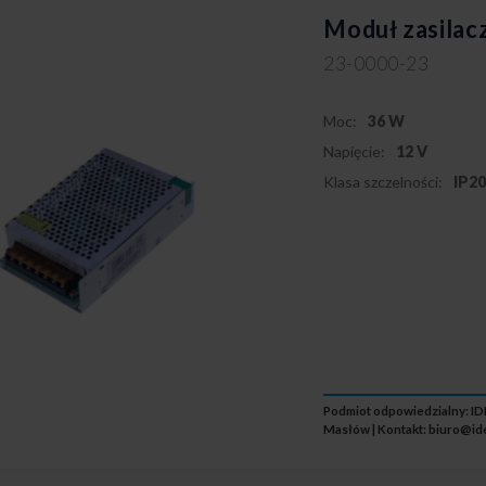
Moduł zasila
23-0000-23
Moc:
36 W
Napięcie:
12 V
Klasa szczelności:
IP2
Podmiot odpowiedzialny: IDE
Masłów | Kontakt:
biuro@id