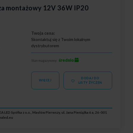
cza montażowy 12V 36W IP20
Twoja cena:
Skontaktuj się z Twoim lokalnym
dystrybutorem
0
średnio
Stan magazynowy:
DODAJ DO
WIĘCEJ
LISTY ŻYCZEŃ
A LED Spółka z o.o., Masłów Pierwszy, ul. Jana Pieniążka 6 a, 26-001
ealed.eu