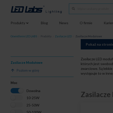
Produkty
Blog
News
O firmie
Karie
Oświetlenie LED LABS
/
Produkty
/
Zasilacze LED
/
Zasilacze Modułowe
Pokaż na stroni
Zasilacze LED moduł
Zasilacze Modułowe
których jest swobod
zwarciowe. Są lekkie
Poziom w górę
występuje to w inneg
Moc
Dowolna
Zasilacz
10-25W
25-50W
50-100W