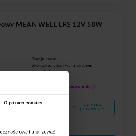
dułowy MEAN WELL LRS 12V 50W
Twoja cena:
Skontaktuj się z Twoim lokalnym
dystrybutorem
0
na zamówienie
Stan magazynowy:
O plikach cookies
DODAJ DO
WIĘCEJ
LISTY ŻYCZEŃ
ołecznościowe i analizować