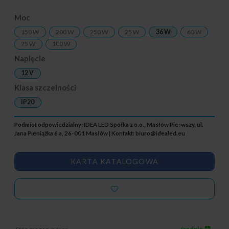
Moc
150 W
200 W
250 W
25 W
36 W
60 W
75 W
100 W
Napięcie
12 V
Klasa szczelności
IP20
Podmiot odpowiedzialny: IDEA LED Spółka z o.o., Masłów Pierwszy, ul.
Jana Pieniążka 6 a, 26-001 Masłów | Kontakt:
biuro@idealed.eu
KARTA KATALOGOWA