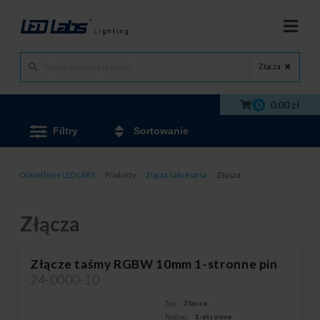
Złącza
0
0,00 zł
Filtry
Sortowanie
Oświetlenie LED LABS
/
Produkty
/
Złącza i akcesoria
/
Złącza
Złącza
Złącze taśmy RGBW 10mm 1-stronne pin
24-0000-10
Typ:
Złącze
Rodzaj:
1-stronne