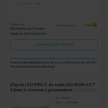
Twoja cena:
mało
Stan magazynowy:
Skontaktuj się z Twoim
lokalnym dystrybutorem
DODAJ DO LISTY ŻYCZEŃ
Podmiot odpowiedzialny: Syno Sp. z o.o., ul. Wierzbowa 1b, 55-095
Szczodre | Kontakt:
biuro@syno.pl
Złącze LED PRO C do taśm LED RGB+CCT
12mm 2-stronne z przewodem
24-0000-56
Typ:
Złącze
Rodzaj:
2-stronne