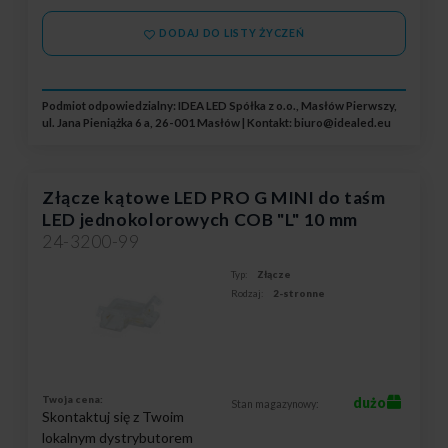
DODAJ DO LISTY ŻYCZEŃ
Podmiot odpowiedzialny: IDEA LED Spółka z o.o., Masłów Pierwszy,
ul. Jana Pieniążka 6 a, 26-001 Masłów | Kontakt:
biuro@idealed.eu
Złącze kątowe LED PRO G MINI do taśm
LED jednokolorowych COB "L" 10 mm
24-3200-99
Typ:
Złącze
Rodzaj:
2-stronne
Twoja cena:
dużo
Stan magazynowy:
Skontaktuj się z Twoim
lokalnym dystrybutorem