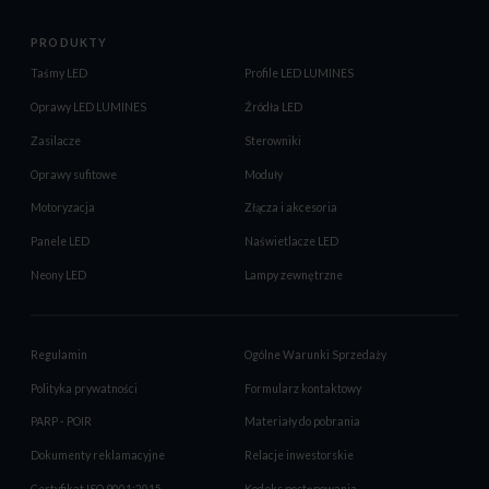
PRODUKTY
Taśmy LED
Profile LED LUMINES
Oprawy LED LUMINES
Źródła LED
Zasilacze
Sterowniki
Oprawy sufitowe
Moduły
Motoryzacja
Złącza i akcesoria
Panele LED
Naświetlacze LED
Neony LED
Lampy zewnętrzne
Regulamin
Ogólne Warunki Sprzedaży
Polityka prywatności
Formularz kontaktowy
PARP - POIR
Materiały do pobrania
Dokumenty reklamacyjne
Relacje inwestorskie
Certyfikat ISO 9001:2015
Kodeks postępowania