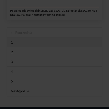
Podmiot odpowiedzialny: LED Labs S.A., ul. Zakopiańska 2C, 30-418
Kraków, Polska | Kontakt:
info@led-labs.pl
← Poprzednia
1
2
3
4
5
Następna →