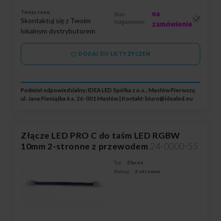
Twoja cena:
na
Stan
Skontaktuj się z Twoim
magazynowy:
zamówienie
lokalnym dystrybutorem
DODAJ DO LISTY ŻYCZEŃ
Podmiot odpowiedzialny: IDEA LED Spółka z o.o., Masłów Pierwszy,
ul. Jana Pieniążka 6 a, 26-001 Masłów | Kontakt:
biuro@idealed.eu
Złącze LED PRO C do taśm LED RGBW
10mm 2-stronne z przewodem
24-0000-55
Typ:
Złącze
Rodzaj:
2-stronne