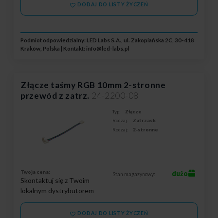
DODAJ DO LISTY ŻYCZEŃ
Podmiot odpowiedzialny: LED Labs S.A., ul. Zakopiańska 2C, 30-418
Kraków, Polska | Kontakt:
info@led-labs.pl
Złącze taśmy RGB 10mm 2-stronne
przewód z zatrz.
24-2200-08
Typ:
Złącze
Rodzaj:
Zatrzask
Rodzaj:
2-stronne
Twoja cena:
dużo
Stan magazynowy:
Skontaktuj się z Twoim
lokalnym dystrybutorem
DODAJ DO LISTY ŻYCZEŃ