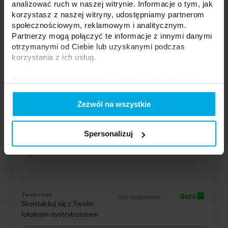
analizować ruch w naszej witrynie. Informacje o tym, jak
korzystasz z naszej witryny, udostępniamy partnerom
DODAJ DO LISTY ŻYCZEŃ
społecznościowym, reklamowym i analitycznym.
Partnerzy mogą połączyć te informacje z innymi danymi
otrzymanymi od Ciebie lub uzyskanymi podczas
korzystania z ich usług.
Podmiot odpowiedzialny: LED Labs S.A., ul. Zakopiańska 2C, 30-418
Kraków, Polska | Kontakt:
info@led-labs.pl
Więcej informacji w naszej
Polityce Prywatności
.
Złącze LED PRO D 10mm - gniazdo RGB
Zezwól na wszystkie
24-0000-61
Typ:
Złącze
Spersonalizuj
Rodzaj:
2-stronne
Twoja cena:
dużo
Stan magazynowy:
Skontaktuj się z Twoim
lokalnym dystrybutorem