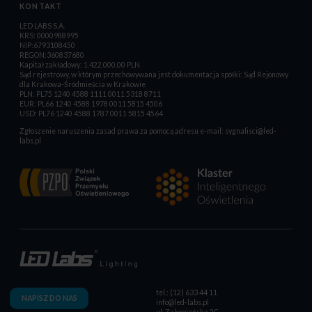
KONTAKT
LED LABS S.A.
KRS: 0000988995
NIP:6793108450
REGON:360837680
Kapitał zakładowy: 1.422.000,00 PLN
Sąd rejestrowy, w którym przechowywana jest dokumentacja spółki: Sąd Rejonowy
dla Krakowa-Śródmieścia w Krakowie
PLN: PL75 1240 4588 1111 0011 5318 8711
EUR: PL66 1240 4588 1978 0011 5815 4506
USD: PL76 1240 4588 1787 0011 5815 4564
Zgłoszenie naruszenia zasad prawa za pomocą adresu e-mail:
sygnalisci@led-
labs.pl
tel.: (12) 633 44 11
NAPISZ DO NAS
info@led-labs.pl
ul. Zakopiańska 2C,