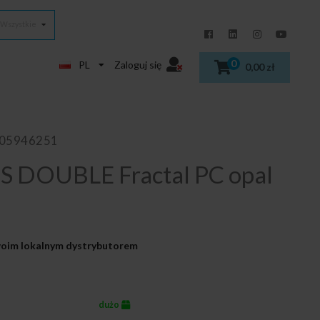
Wszystkie
0
PL
Zaloguj się
0,00 zł
405946251
S DOUBLE Fractal PC opal
Twoim lokalnym dystrybutorem
dużo