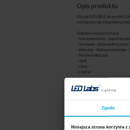
Opis produktu
Klosze DOUBLE do profili LU
różniących się stopniem przep
Odmiany kolorystyczne:
- transparentna - zupełnie pr
- mrożona - półprzeźroczysta,
- mleczna - biała przesłonka 
- frosted mleczna
- opal
- clear
- czarna
Materiał
transparentny PMMA
mrożony PMMA
Zgoda
mleczny PMMA
frosted mleczny PMMA
Niniejsza strona korzysta z