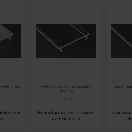
actal PC opal
Klosz LUMINES DOUBLE Fractal PC
Klosz LUM
clear 1 m
11-3373-10
im lokalnym
Skontaktuj się z Twoim lokalnym
Skontaktuj
rem
dystrybutorem
dy