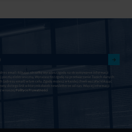
dres email i klikając strzałkę wyrażasz zgodę na otrzymywanie informacji
 pocztą elektroniczną. Wyrażasz też zgodę na przetwarzanie Twoich danych
 (adresu email) w tym celu. Zgodę możesz w każdej chwili wycofać klikając
ony do tego link w którymkolwiek newsletterze od nas. Więcej informacji
z w naszej
Polityce Prywatności