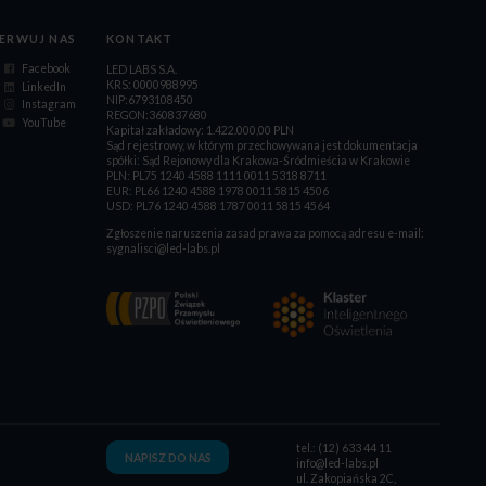
ERWUJ NAS
KONTAKT
Facebook
LED LABS S.A.
KRS: 0000988995
LinkedIn
NIP:6793108450
Instagram
REGON:360837680
YouTube
Kapitał zakładowy: 1.422.000,00 PLN
Sąd rejestrowy, w którym przechowywana jest dokumentacja
spółki: Sąd Rejonowy dla Krakowa-Śródmieścia w Krakowie
PLN: PL75 1240 4588 1111 0011 5318 8711
EUR: PL66 1240 4588 1978 0011 5815 4506
USD: PL76 1240 4588 1787 0011 5815 4564
Zgłoszenie naruszenia zasad prawa za pomocą adresu e-mail:
sygnalisci@led-labs.pl
tel.: (12) 633 44 11
NAPISZ DO NAS
info@led-labs.pl
ul. Zakopiańska 2C,