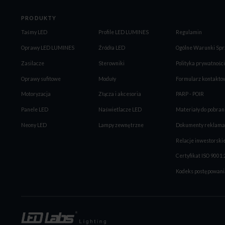
PRODUKTY
Taśmy LED
Profile LED LUMINES
Regulamin
Oprawy LED LUMINES
Źródła LED
Ogólne Warunki Spr
Zasilacze
Sterowniki
Polityka prywatności
Oprawy sufitowe
Moduły
Formularz kontakto
Motoryzacja
Złącza i akcesoria
PARP - POIR
Panele LED
Naświetlacze LED
Materiały do pobran
Neony LED
Lampy zewnętrzne
Dokumenty reklama
Relacje inwestorski
Certyfikat ISO 9001
Kodeks postępowani