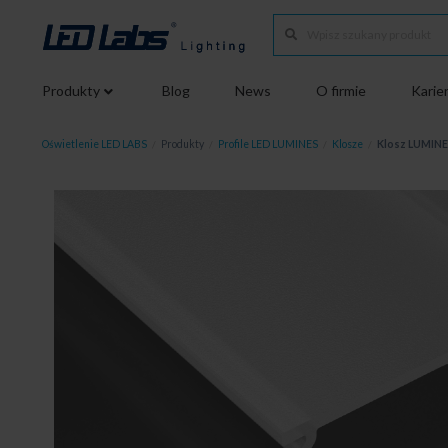
Produkty
Blog
News
O firmie
Karie
Oświetlenie LED LABS
/
Produkty
/
Profile LED LUMINES
/
Klosze
/
Klosz LUMINES