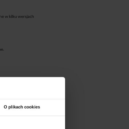
e w kilku wersjach
ne.
O plikach cookies