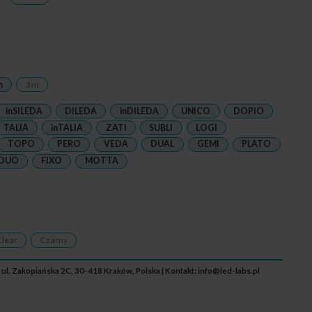
m
3 m
inSILEDA
DILEDA
inDILEDA
UNICO
DOPIO
TALIA
inTALIA
ZATI
SUBLI
LOGI
TOPO
PERO
VEDA
DUAL
GEMI
PLATO
DUO
FIXO
MOTTA
lear
Czarny
 ul. Zakopiańska 2C, 30-418 Kraków, Polska | Kontakt:
info@led-labs.pl