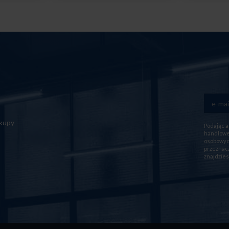
akupy
Podając a
handlowej
osobowych
przeznacz
znajdzies