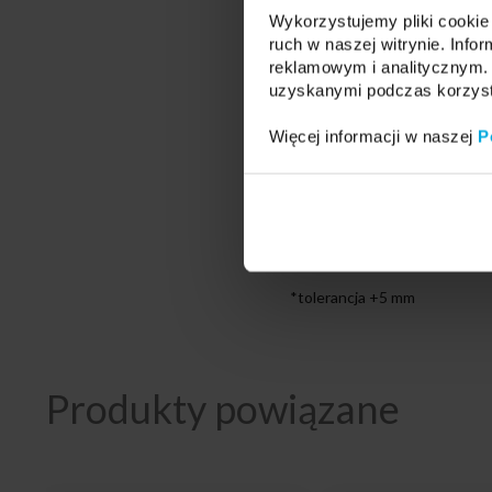
czarny PMMA
Wykorzystujemy pliki cookie 
Fractal PC opal
ruch w naszej witrynie. Inf
reklamowym i analitycznym. 
Fractal PC clear
uzyskanymi podczas korzysta
Fractal PC black
Więcej informacji w naszej
P
Sposób montażu:
Przesłonki montowane są na wc
Przesłonki sprzedawane w o
Możliwość zakupu dłuższych o
*tolerancja +5 mm
Produkty powiązane