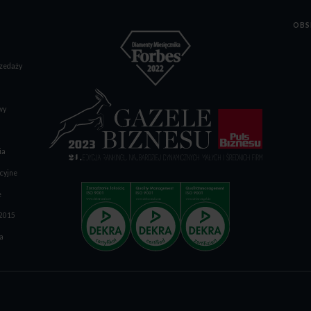
OBS
zedaży
wy
ia
cyjne
e
:2015
a