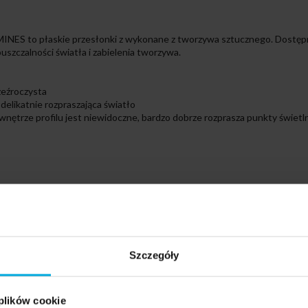
MINES to płaskie przesłonki z wykonane z tworzywa sztucznego. Dostępn
uszczalności światła i zabielenia tworzywa.
zeźroczysta
 delikatnie rozpraszająca światło
- wnętrze profilu jest niewidoczne, bardzo dobrze rozprasza punkty świetl
Przepuszczalność
89%
69%
Szczegóły
42%
69%
 plików cookie