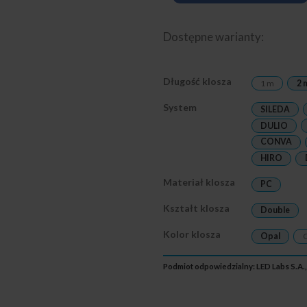
Dostępne warianty:
Długość klosza
1 m
2 
System
SILEDA
DULIO
CONVA
HIRO
Materiał klosza
PC
Kształt klosza
Double
Kolor klosza
Opal
C
Podmiot odpowiedzialny: LED Labs S.A.,