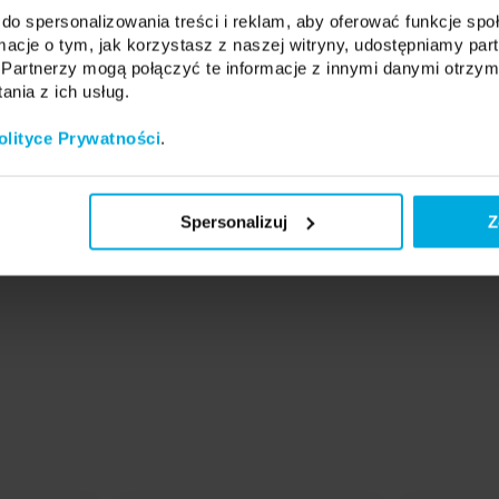
23%
do spersonalizowania treści i reklam, aby oferować funkcje sp
65%
ormacje o tym, jak korzystasz z naszej witryny, udostępniamy p
Partnerzy mogą połączyć te informacje z innymi danymi otrzym
89%
nia z ich usług.
23%
olityce Prywatności
.
isk od czoła (góry) profilu.
Spersonalizuj
Z
dcinkach*: 1000 mm, 2020 mm, 3000 mm.
dcinków po kontakcie z biurem obsługi.