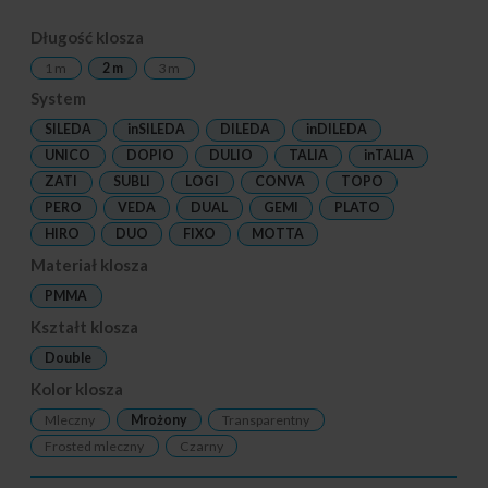
Długość klosza
1 m
2 m
3 m
System
SILEDA
inSILEDA
DILEDA
inDILEDA
UNICO
DOPIO
DULIO
TALIA
inTALIA
ZATI
SUBLI
LOGI
CONVA
TOPO
PERO
VEDA
DUAL
GEMI
PLATO
HIRO
DUO
FIXO
MOTTA
Materiał klosza
PMMA
Kształt klosza
Double
Kolor klosza
Mleczny
Mrożony
Transparentny
Frosted mleczny
Czarny