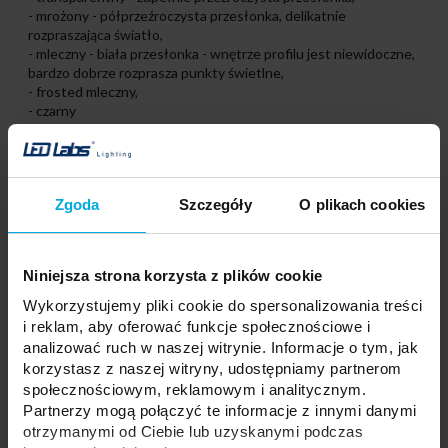
- mrożony - półprzeźroczysta przesłonka, delikatnie
rozpraszająca światło,
- mleczny - biała przesłonka - wnętrze profilu jest niewidoczne,
bardzo dobrze rozprasza punkty świetlne,
- frosted mleczny,
- czarny
Materiał
Przepuszczalność
transparentny PMMA
93%
Zgoda
Szczegóły
O plikach cookies
mrożony PMMA
79%
mleczny PMMA
50%
Niniejsza strona korzysta z plików cookie
frosted mleczny PMMA
75%
Wykorzystujemy pliki cookie do spersonalizowania treści
czarny PMMA
23%
i reklam, aby oferować funkcje społecznościowe i
Sposób montażu:
analizować ruch w naszej witrynie. Informacje o tym, jak
przesłonki montowane są na wcisk od czoła (góry) profilu
korzystasz z naszej witryny, udostępniamy partnerom
społecznościowym, reklamowym i analitycznym.
Przesłonki sprzedawane w odcinkach*: 1000 mm, 2020 mm,
Partnerzy mogą połączyć te informacje z innymi danymi
3000 mm.
otrzymanymi od Ciebie lub uzyskanymi podczas
Możliwość zakupu dłuższych odcinków po kontakcie z biurem