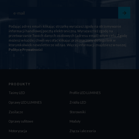
Podając adres email i klikając strzałkę wyrażasz zgodę na otrzymywanie
informacji handlowej pocztą elektroniczną. Wyrażasz też zgodę na
przetwarzanie Twoich danych osobowych (adresu email) w tym celu. Zgodę
możesz w każdej chwili wycofać klikając przeznaczony do tego link w
którymkolwiek newsletterze od nas. Więcej informacji znajdziesz w naszej
Polityce Prywatności
PRODUKTY
Taśmy LED
Profile LED LUMINES
Oprawy LED LUMINES
Źródła LED
Zasilacze
Sterowniki
Oprawy sufitowe
Moduły
Motoryzacja
Złącza i akcesoria