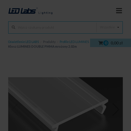
Wszystkie
Oświetlenie LED LABS
/
Produkty
/
Profile LED LUMINES
/
Klosze
/
0
0,00 zł
Klosz LUMINES DOUBLE PMMA mrożony 2,02m