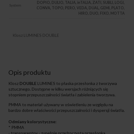
DOPIO, DULIO, TALIA, inTALIA, ZATI, SUBLI, LOGI,
System
CONVA, TOPO, PERO, VEDA, DUAL, GEMI, PLATO,
HIRO, DUO, FIXO, MOTTA
Klosz LUMINES DOUBLE
Opis produktu
Klosz
DOUBLE
LUMINES to płaska przesłonka z tworzywa
sztucznego. Dostępne w kilku wersjach różniących się
stopniem przepuszczalności światła i zabielenia tworzywa.
PMMA to materiał używany w oświetleniu ze względu na
bardzo dobre właściwości przepuszczalności i dyspersji światła.
Odmiany kolorystyczne:
* PMMA
- transparentny - zupełnie przeźroczysta przesłonka,