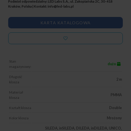
Podmiot odpowiedzialny: LED Labs S.A., ul. Zakopiańska 2C, 30-418
Kraków, Polska | Kontakt:
info@led-labs.pl
KARTA KATALOGOWA
Stan
dużo
magazynowy:
Długość
2 m
klosza
Materiał
PMMA
klosza
Kształt klosza
Double
Kolor klosza
Mrożony
SILEDA, inSILEDA, DILEDA, inDILEDA, UNICO,