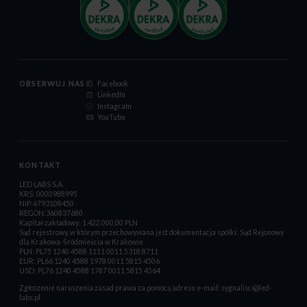
OBSERWUJ NAS
Facebook
LinkedIn
Instagram
YouTube
KONTAKT
LED LABS S.A.
KRS: 0000988995
NIP:6793108450
REGON:360837680
Kapitał zakładowy: 1.422.000,00 PLN
Sąd rejestrowy, w którym przechowywana jest dokumentacja spółki: Sąd Rejonowy
dla Krakowa-Śródmieścia w Krakowie
PLN: PL75 1240 4588 1111 0011 5318 8711
EUR: PL66 1240 4588 1978 0011 5815 4506
USD: PL76 1240 4588 1787 0011 5815 4564
Zgłoszenie naruszenia zasad prawa za pomocą adresu e-mail:
sygnalisci@led-
labs.pl