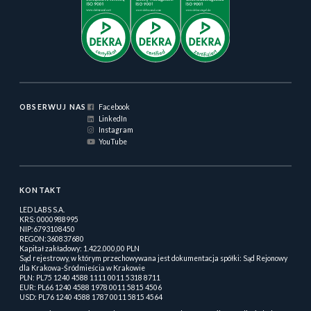
OBSERWUJ NAS
Facebook
LinkedIn
Instagram
YouTube
KONTAKT
LED LABS S.A.
KRS: 0000988995
NIP:6793108450
REGON:360837680
Kapitał zakładowy: 1.422.000,00 PLN
Sąd rejestrowy, w którym przechowywana jest dokumentacja spółki: Sąd Rejonowy
dla Krakowa-Śródmieścia w Krakowie
PLN: PL75 1240 4588 1111 0011 5318 8711
EUR: PL66 1240 4588 1978 0011 5815 4506
USD: PL76 1240 4588 1787 0011 5815 4564