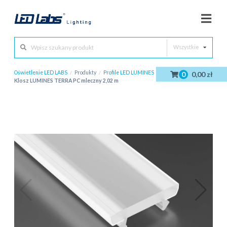
Wszystkie
Oświetlenie LED LABS
/
Produkty
/
Profile LED LUMINES
/
Klosze
/
0
0,00 zł
Klosz LUMINES TERRA PC mleczny 2,02 m