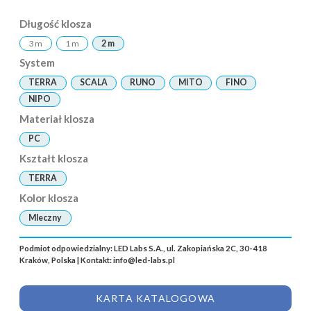
Długość klosza
3 m
1 m
2 m
System
TERRA
SCALA
RUNO
MITO
FINO
NIPO
Materiał klosza
PC
Kształt klosza
TERRA
Kolor klosza
Mleczny
Podmiot odpowiedzialny: LED Labs S.A., ul. Zakopiańska 2C, 30-418
Kraków, Polska | Kontakt:
info@led-labs.pl
KARTA KATALOGOWA