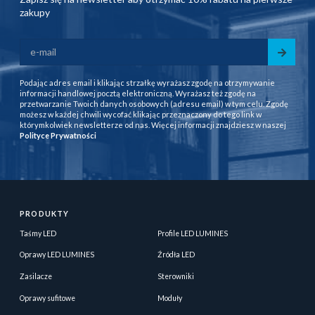
zakupy
Podając adres email i klikając strzałkę wyrażasz zgodę na otrzymywanie
informacji handlowej pocztą elektroniczną. Wyrażasz też zgodę na
przetwarzanie Twoich danych osobowych (adresu email) w tym celu. Zgodę
możesz w każdej chwili wycofać klikając przeznaczony do tego link w
którymkolwiek newsletterze od nas. Więcej informacji znajdziesz w naszej
Polityce Prywatności
PRODUKTY
Taśmy LED
Profile LED LUMINES
Oprawy LED LUMINES
Źródła LED
Zasilacze
Sterowniki
Oprawy sufitowe
Moduły