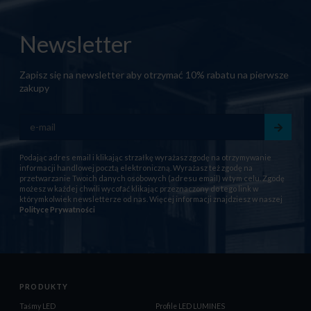
Newsletter
Zapisz się na newsletter aby otrzymać 10% rabatu na pierwsze
zakupy
Podając adres email i klikając strzałkę wyrażasz zgodę na otrzymywanie
informacji handlowej pocztą elektroniczną. Wyrażasz też zgodę na
przetwarzanie Twoich danych osobowych (adresu email) w tym celu. Zgodę
możesz w każdej chwili wycofać klikając przeznaczony do tego link w
którymkolwiek newsletterze od nas. Więcej informacji znajdziesz w naszej
Polityce Prywatności
PRODUKTY
Taśmy LED
Profile LED LUMINES