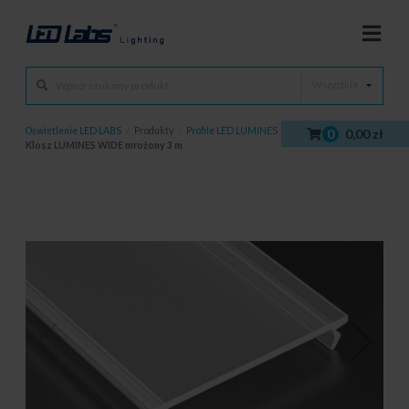
Wszystkie
Oświetlenie LED LABS
/
Produkty
/
Profile LED LUMINES
/
Klosze
/
0
0,00 zł
Klosz LUMINES WIDE mrożony 3 m