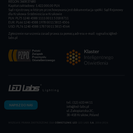
REGON:360837680
Kapitał zakładowy: 1.422.000,00 PLN
Sąd rejestrowy, w którym przechowywana jest dokumentacja spółki: Sąd Rejonowy
dla Krakowa-Śródmieścia w Krakowie
PLN: PL75 1240 4588 1111 0011 5318 8711
EUR: PL66 1240 4588 1978 0011 5815 4506
USD: PL76 1240 4588 1787 0011 5815 4564
Zgłoszenie naruszenia zasad prawa za pomocą adresu e-mail:
sygnalisci@led-
labs.pl
tel.: (12) 633 44 11
NAPISZ DO NAS
info@led-labs.pl
ul. Zakopiańska 2C,
30-418 Kraków, Poland
WSZELKIE PRAWA ZASTRZEŻONE DLA
OŚWIETLENIE LED
LED LABS
S.A.
2006-2026