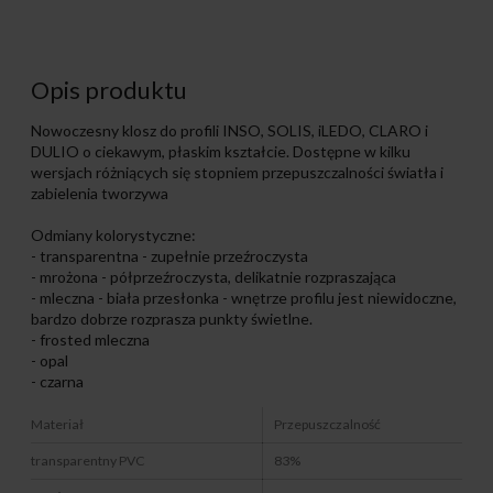
Opis produktu
Nowoczesny klosz do profili INSO, SOLIS, iLEDO, CLARO i
DULIO o ciekawym, płaskim kształcie. Dostępne w kilku
wersjach różniących się stopniem przepuszczalności światła i
zabielenia tworzywa
Odmiany kolorystyczne:
- transparentna - zupełnie przeźroczysta
- mrożona - półprzeźroczysta, delikatnie rozpraszająca
- mleczna - biała przesłonka - wnętrze profilu jest niewidoczne,
bardzo dobrze rozprasza punkty świetlne.
- frosted mleczna
- opal
- czarna
Materiał
Przepuszczalność
transparentny PVC
83%