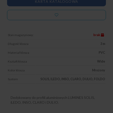
KARTA KATALOGOWA
Stan magazynowy:
brak
Długość klosza
3 m
Materiał klosza
PVC
Kształt klosza
Wide
Kolor klosza
Mrożony
System
SOLIS, ILEDO, INSO, CLARO, DULIO, FOLDO
Dedykowany do profili aluminiowych LUMINES SOLIS,
iLEDO, INSO, CLARO i DULIO.