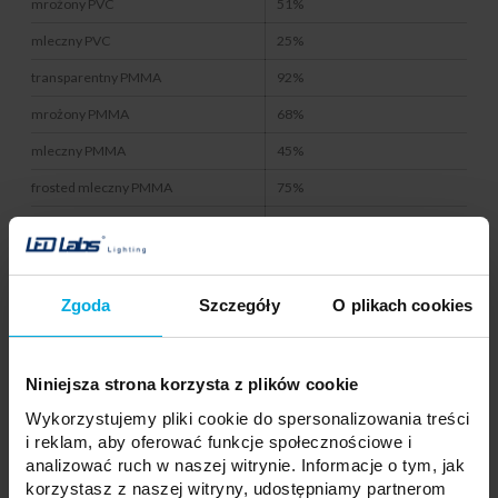
mrożony PVC
51%
mleczny PVC
25%
transparentny PMMA
92%
mrożony PMMA
68%
mleczny PMMA
45%
frosted mleczny PMMA
75%
czarny PMMA
19%
transparetny PC
89%
mrożony PC
59%
Zgoda
Szczegóły
O plikach cookies
mleczny PC
33%
prismatic PC
83%
Niniejsza strona korzysta z plików cookie
Fractal PC opal
66%
Wykorzystujemy pliki cookie do spersonalizowania treści
i reklam, aby oferować funkcje społecznościowe i
Fractal PC czarny
18%
analizować ruch w naszej witrynie. Informacje o tym, jak
korzystasz z naszej witryny, udostępniamy partnerom