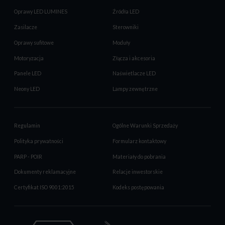
Oprawy LED LUMINES
Źródła LED
Zasilacze
Sterowniki
Oprawy sufitowe
Moduły
Motoryzacja
Złącza i akcesoria
Panele LED
Naświetlacze LED
Neony LED
Lampy zewnętrzne
Regulamin
Ogólne Warunki Sprzedaży
Polityka prywatności
Formularz kontaktowy
PARP - POIR
Materiały do pobrania
Dokumenty reklamacyjne
Relacje inwestorskie
Certyfikat ISO 9001:2015
Kodeks postępowania