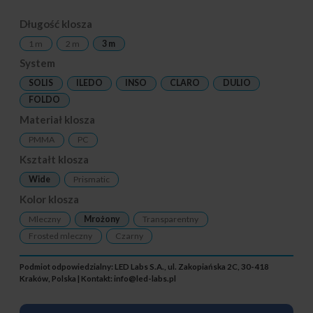
Długość klosza
1 m
2 m
3 m
System
SOLIS
ILEDO
INSO
CLARO
DULIO
FOLDO
Materiał klosza
PMMA
PC
Kształt klosza
Wide
Prismatic
Kolor klosza
Mleczny
Mrożony
Transparentny
Frosted mleczny
Czarny
Podmiot odpowiedzialny: LED Labs S.A., ul. Zakopiańska 2C, 30-418
Kraków, Polska | Kontakt:
info@led-labs.pl