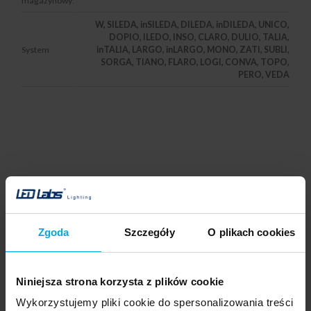
magazynowy:
W, SILEDA, inSILEDA, DILEDA, inDILEDA, UNICO,
DOPIO, ILEDO, INSO, CLARO, DULIO, TALIA,
System
inTALIA, LARGO, inLARGO, MONO, ZATI, SUBLI,
SORGA, TIANO, FLARO, LOGI, CONVA, TOPO,
PERO, VEDA
Brak opisu.
Zgoda
Szczegóły
O plikach cookies
Produkty powiązane
Niniejsza strona korzysta z plików cookie
Wykorzystujemy pliki cookie do spersonalizowania treści