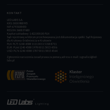
KONTAKT
LED LABS S.A.
KRS: 0000988995
NIP:6793108450
REGON:360837680
Kapitał zakładowy: 1.422.000,00 PLN
Sąd rejestrowy, w którym przechowywana jest dokumentacja spółki: Sąd Rejonowy
dla Krakowa-Śródmieścia w Krakowie
PLN: PL75 1240 4588 1111 0011 5318 8711
EUR: PL66 1240 4588 1978 0011 5815 4506
USD: PL76 1240 4588 1787 0011 5815 4564
Zgłoszenie naruszenia zasad prawa za pomocą adresu e-mail:
sygnalisci@led-
labs.pl