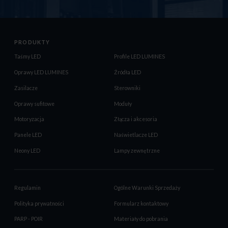
PRODUKTY
Taśmy LED
Profile LED LUMINES
Oprawy LED LUMINES
Źródła LED
Zasilacze
Sterowniki
Oprawy sufitowe
Moduły
Motoryzacja
Złącza i akcesoria
Panele LED
Naświetlacze LED
Neony LED
Lampy zewnętrzne
Regulamin
Ogólne Warunki Sprzedaży
Polityka prywatności
Formularz kontaktowy
PARP - POIR
Materiały do pobrania