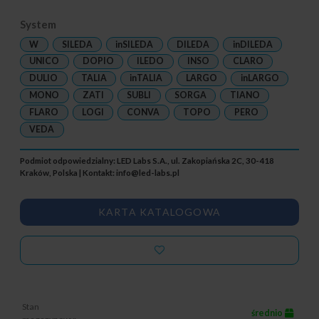
System
W
SILEDA
inSILEDA
DILEDA
inDILEDA
UNICO
DOPIO
ILEDO
INSO
CLARO
DULIO
TALIA
inTALIA
LARGO
inLARGO
MONO
ZATI
SUBLI
SORGA
TIANO
FLARO
LOGI
CONVA
TOPO
PERO
VEDA
Podmiot odpowiedzialny: LED Labs S.A., ul. Zakopiańska 2C, 30-418
Kraków, Polska | Kontakt:
info@led-labs.pl
KARTA KATALOGOWA
Stan
średnio