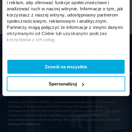
i reklam, aby oferować funkcje społecznościowe i
analizować ruch w naszej witrynie. Informacje o tym, jak
korzystasz z naszej witryny, udostępniamy partnerom
społecznościowym, reklamowym i analitycznym.
Partnerzy mogą połączyć te informacje z innymi danymi
otrzymanymi od Ciebie lub uzyskanymi podczas
korzystania z ich usług.
Newsletter
Więcej informacji w naszej
Polityce Prywatności
.
Zapisz się na newsletter aby otrzymać 10% rabatu na pierwsze
Zezwól na wszystkie
zakupy
Spersonalizuj
Podając adres email i klikając strzałkę wyrażasz zgodę na otrzymywanie
informacji handlowej pocztą elektroniczną. Wyrażasz też zgodę na
przetwarzanie Twoich danych osobowych (adresu email) w tym celu. Zgodę
możesz w każdej chwili wycofać klikając przeznaczony do tego link w
którymkolwiek newsletterze od nas. Więcej informacji znajdziesz w naszej
Polityce Prywatności