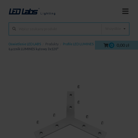
Wszystkie
Oświetlenie LED LABS
/
Produkty
/
Profile LED LUMINES
/
Akcesoria
/
0
0,00 zł
Łącznik LUMINES kątowy 3x120°