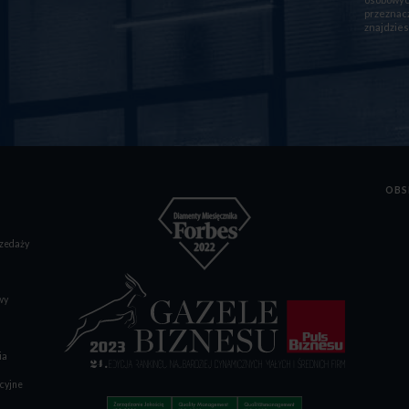
przeznacz
znajdzies
OBS
zedaży
wy
ia
cyjne