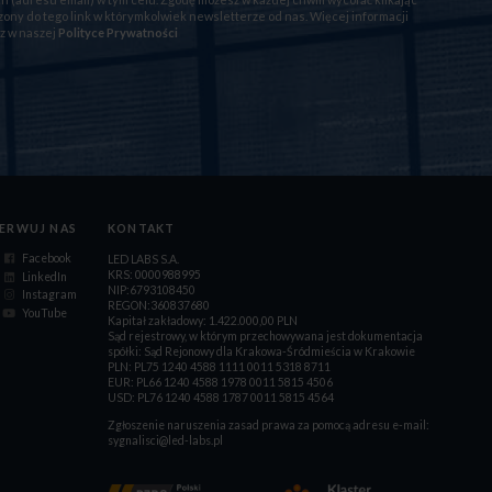
ony do tego link w którymkolwiek newsletterze od nas. Więcej informacji
z w naszej
Polityce Prywatności
ERWUJ NAS
KONTAKT
Facebook
LED LABS S.A.
KRS: 0000988995
LinkedIn
NIP:6793108450
Instagram
REGON:360837680
YouTube
Kapitał zakładowy: 1.422.000,00 PLN
Sąd rejestrowy, w którym przechowywana jest dokumentacja
spółki: Sąd Rejonowy dla Krakowa-Śródmieścia w Krakowie
PLN: PL75 1240 4588 1111 0011 5318 8711
EUR: PL66 1240 4588 1978 0011 5815 4506
USD: PL76 1240 4588 1787 0011 5815 4564
Zgłoszenie naruszenia zasad prawa za pomocą adresu e-mail:
sygnalisci@led-labs.pl