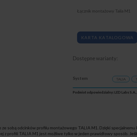
Łącznik montażowy Talia M1
KARTA KATALOGOWA
Dostępne warianty:
System
TALIA
Podmiot odpowiedzialny: LED Labs S.A.,
e ze sobą odcinków profilu montażowego TALIA M1. Dzięki specjalnemu 
z profili TALIA M1 jest możliwe tylko w jeden prawidłowy sposób. Jeśli łą