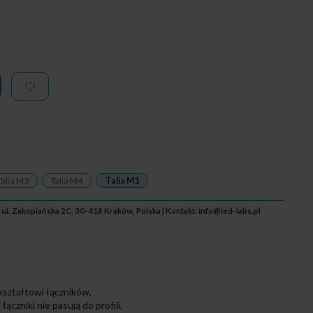
Talia M3
Talia M4
Talia M1
 ul. Zakopiańska 2C, 30-418 Kraków, Polska | Kontakt:
info@led-labs.pl
kształtowi łączników,
czniki nie pasują do profili,