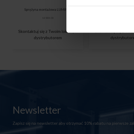
Sprężyna montażowa LUMINES
Łącznik LUMINES prosty
14-5001-00
14-3030-02
Skontaktuj się z Twoim lokalnym
Skontaktuj się z Two
dystrybutorem
dystrybuto
Newsletter
Zapisz się na newsletter aby otrzymać 10% rabatu na pierwsze z