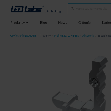
Produkty
Blog
News
O firmie
Karie
Oświetlenie LED LABS
/
Produkty
/
Profile LED LUMINES
/
Akcesoria
/
Łącznik m