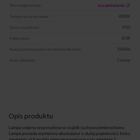
Stan magazynowy:
na zamówienie
Temperatura barwowa
4000K
Klasa szczelności
IP65
Pobór mocy
15 W
Rodzaj intensywności strumienia dla taśm:
1500 lm
Kolor obudowy
Czarny
Opis produktu
Lampa solarna wyposażona w czujnik ruchowo/zmierzchowy.
Lampa posiada wymienny akumulator o dużej pojemności, który
zapewnia aż 8 godzin nieprzerwanej pracy po zaledwie 5