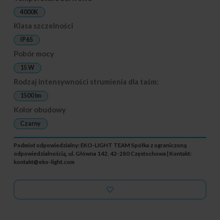
4000K
Klasa szczelności
IP65
Pobór mocy
15 W
Rodzaj intensywności strumienia dla taśm:
1500 lm
Kolor obudowy
Czarny
Podmiot odpowiedzialny: EKO-LIGHT TEAM Spółka z ograniczoną
odpowiedzialnością, ul. Główna 142, 42-280 Częstochowa | Kontakt:
kontakt@eko-light.com