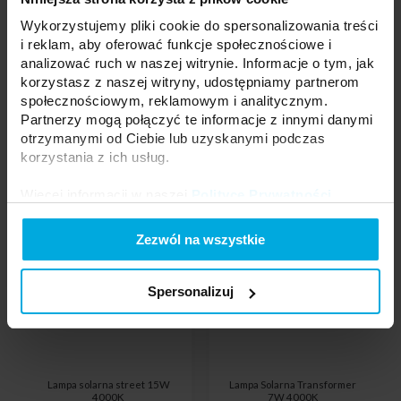
Produkty powiązane
Wykorzystujemy pliki cookie do spersonalizowania treści
i reklam, aby oferować funkcje społecznościowe i
analizować ruch w naszej witrynie. Informacje o tym, jak
korzystasz z naszej witryny, udostępniamy partnerom
społecznościowym, reklamowym i analitycznym.
Partnerzy mogą połączyć te informacje z innymi danymi
otrzymanymi od Ciebie lub uzyskanymi podczas
korzystania z ich usług.
Więcej informacji w naszej
Polityce Prywatności
.
Zezwól na wszystkie
Spersonalizuj
Lampa solarna street 15W
Lampa Solarna Transformer
4000K
7W 4000K