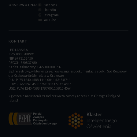
OBSERWUJ NAS
Facebook
LinkedIn
Instagram
YouTube
KONTAKT
LED LABS S.A.
KRS: 0000988995
NIP:6793108450
REGON:360837680
Kapitał zakładowy: 1.422.000,00 PLN
Sąd rejestrowy, w którym przechowywana jest dokumentacja spółki: Sąd Rejonowy
dla Krakowa-Śródmieścia w Krakowie
PLN: PL75 1240 4588 1111 0011 5318 8711
EUR: PL66 1240 4588 1978 0011 5815 4506
USD: PL76 1240 4588 1787 0011 5815 4564
Zgłoszenie naruszenia zasad prawa za pomocą adresu e-mail:
sygnalisci@led-
labs.pl