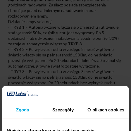
godzinach ładowania! Zasilacz posiada zabezpieczenia
chroniące przed nadmiernym naładowaniem oraz
rozładowaniem lampy.
Działanie lampy solarnej:
- TRYB 1 - Automatycznie włącza się o zmierzchu i utrzymuje
stałą jasność 50%, czujnik ruchu jest wyłączony. Po 5
godzinach (lub gdy poziom naładowania spadnie poniżej 30%)
zostaje automatycznie włączany TRYB 3.
- TRYB 2 – Po wykryciu ruchu w zasięgu 8 metrów główne
światło włączy się na pełną jasność 1500lm, dolne światło
pozostaje wyłączone. Po 20 sekundach dolne światło zapal się
automatyczne, główne światło zostaje wyłączone.
- TRYB 3 – Po wykryciu ruchu w zasięgu 8 metrów główne
światło włączy się na pełną jasność 1500lm, dolne światło
pozostaje wyłączone. Po 20 sekundach bez wykrycia ruchu
światło zostaje wyłączone.
Po każdej zmianie trybu pracy lampa błyśnie jednorazowo.
Oznacza to, że tryb pracy został zmieniony.
W komplecie pilot umożliwiający zdalną zmianę tryby pracy oraz
Zgoda
Szczegóły
O plikach cookies
zestaw śrub montażowych.
Niniejsza strona korzysta z plików cookie