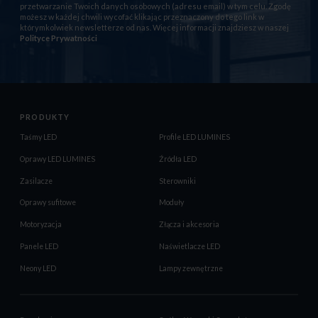
przetwarzanie Twoich danych osobowych (adresu email) w tym celu. Zgodę
możesz w każdej chwili wycofać klikając przeznaczony do tego link w
którymkolwiek newsletterze od nas. Więcej informacji znajdziesz w naszej
Polityce Prywatności
PRODUKTY
Taśmy LED
Profile LED LUMINES
Oprawy LED LUMINES
Źródła LED
Zasilacze
Sterowniki
Oprawy sufitowe
Moduły
Motoryzacja
Złącza i akcesoria
Panele LED
Naświetlacze LED
Neony LED
Lampy zewnętrzne