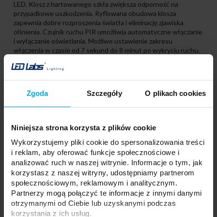
LED. Klosz z hartowanego szkła zwiększa odporność na
przypadkowe uszkodzenia. Ryflowana obudowa klosza
zapewnia dobre rozproszenia światła i eliminację zjawiska
olśnienia. Czujnik ruchu PIR umożliwia automatyczne włączanie
i wyłączanie oświetlania. Możliwe ustawienie zakresu
włączenia w czasie od 7 sekund do 8 minut po wykryciu ruchu.
Sensor ma funkcję czujnika zmierzchu, działającą poprzez
regulację natężenia światła. Czujnik może automatycznie
włączać się zarówno w czasie dnia, jak i nocy, zależnie od
ustawionych parametrów. Obszar wykrywania ruchu od 2m do
Zgoda
Szczegóły
O plikach cookies
10m. Naświetlacz posiada wbudowany układ zasilania, dlatego
jest zasilany napięciem sieciowym.
Naświetlacze LED są bezpieczne dla środowiska – nie zawierają
Niniejsza strona korzysta z plików cookie
rtęci!
Naświetlacz LED posiada stopień ochrony IP44. Zalecamy
Wykorzystujemy pliki cookie do spersonalizowania treści
chronić go przed narażeniem na bezpośredni kontakt z wodą.
i reklam, aby oferować funkcje społecznościowe i
analizować ruch w naszej witrynie. Informacje o tym, jak
korzystasz z naszej witryny, udostępniamy partnerom
społecznościowym, reklamowym i analitycznym.
Partnerzy mogą połączyć te informacje z innymi danymi
otrzymanymi od Ciebie lub uzyskanymi podczas
korzystania z ich usług.