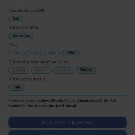
Naświetlacze PIR
Tak
Barwa światła
Neutralna
Moc
20W
30W
50W
100W
Całkowity strumień świetlny
1800lm
2700lm
4550lm
9400lm
Klasa szczelności
IP44
Podmiot odpowiedzialny: LED Labs S.A., ul. Zakopiańska 2C, 30-418
Kraków, Polska | Kontakt:
info@led-labs.pl
KARTA KATALOGOWA