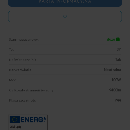
KARTA INFORMACYJNA
Stan magazynowy:
dużo
Typ
3Y
Naświetlacze PIR
Tak
Barwa światła
Neutralna
Moc
100W
Całkowity strumień świetlny
9400lm
Klasa szczelności
IP44