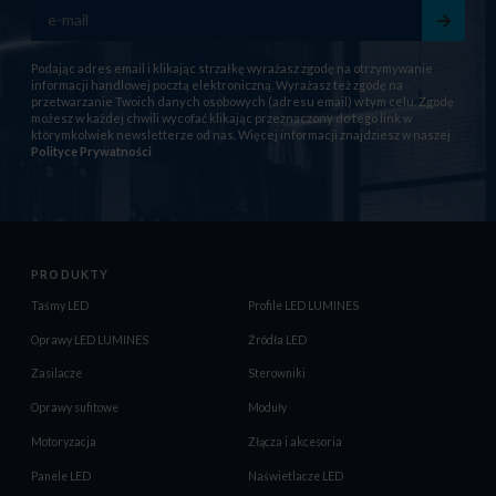
Podając adres email i klikając strzałkę wyrażasz zgodę na otrzymywanie
informacji handlowej pocztą elektroniczną. Wyrażasz też zgodę na
przetwarzanie Twoich danych osobowych (adresu email) w tym celu. Zgodę
możesz w każdej chwili wycofać klikając przeznaczony do tego link w
którymkolwiek newsletterze od nas. Więcej informacji znajdziesz w naszej
Polityce Prywatności
PRODUKTY
Taśmy LED
Profile LED LUMINES
Oprawy LED LUMINES
Źródła LED
Zasilacze
Sterowniki
Oprawy sufitowe
Moduły
Motoryzacja
Złącza i akcesoria
Panele LED
Naświetlacze LED