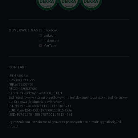
OBSERWUJ NAS
Facebook
LinkedIn
Instagram
YouTube
KONTAKT
LED LABS S.A.
KRS: 0000988995
NIP:6793108450
REGON:360837680
Kapitał zakładowy: 1.422.000,00 PLN
Sąd rejestrowy, w którym przechowywana jest dokumentacja spółki: Sąd Rejonowy
dla Krakowa-Śródmieścia w Krakowie
PLN: PL75 1240 4588 1111 0011 5318 8711
EUR: PL66 1240 4588 1978 0011 5815 4506
USD: PL76 1240 4588 1787 0011 5815 4564
Zgłoszenie naruszenia zasad prawa za pomocą adresu e-mail:
sygnalisci@led-
labs.pl