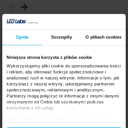
Zgoda
Szczegóły
O plikach cookies
Niniejsza strona korzysta z plików cookie
Wykorzystujemy pliki cookie do spersonalizowania treści
i reklam, aby oferować funkcje społecznościowe i
analizować ruch w naszej witrynie. Informacje o tym, jak
korzystasz z naszej witryny, udostępniamy partnerom
społecznościowym, reklamowym i analitycznym.
Partnerzy mogą połączyć te informacje z innymi danymi
otrzymanymi od Ciebie lub uzyskanymi podczas
Zaślepka ALU LUMINES SFERO
korzystania z ich usług.
Profil LUMINES SFERO PC opal
MS1 czarna anodowana z
1 m
otworem
Więcej informacji w naszej
Polityce Prywatności
.
11-3631-10
12-2362-10