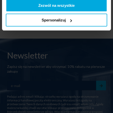
Zezwól na wszystkie
Skontaktuj się z Twoim
Skontaktuj się z Twoim
lokalnym dystrybutorem
lokalnym dystrybutorem
Spersonalizuj
Newsletter
Zapisz się na newsletter aby otrzymać 10% rabatu na pierwsze
zakupy
Podając adres email i klikając strzałkę wyrażasz zgodę na otrzymywanie
informacji handlowej pocztą elektroniczną. Wyrażasz też zgodę na
przetwarzanie Twoich danych osobowych (adresu email) w tym celu. Zgodę
możesz w każdej chwili wycofać klikając przeznaczony do tego link w
którymkolwiek newsletterze od nas. Więcej informacji znajdziesz w naszej