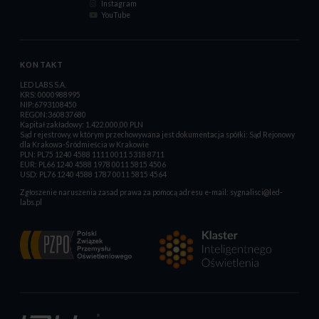
Instagram
YouTube
KONTAKT
LED LABS S.A.
KRS: 0000988995
NIP:6793108450
REGON:360837680
Kapitał zakładowy: 1.422.000,00 PLN
Sąd rejestrowy, w którym przechowywana jest dokumentacja spółki: Sąd Rejonowy
dla Krakowa-Śródmieścia w Krakowie
PLN: PL75 1240 4588 1111 0011 5318 8711
EUR: PL66 1240 4588 1978 0011 5815 4506
USD: PL76 1240 4588 1787 0011 5815 4564
Zgłoszenie naruszenia zasad prawa za pomocą adresu e-mail:
sygnalisci@led-
labs.pl