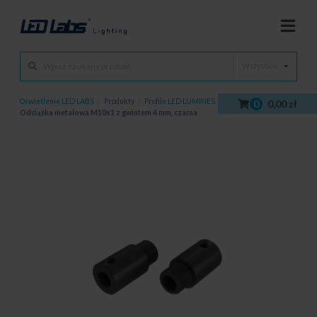
Wszystkie
Oświetlenie LED LABS
/
Produkty
/
Profile LED LUMINES
/
Akcesoria
/
0
0,00 zł
Odciążka metalowa M10x1 z gwintem 4 mm, czarna