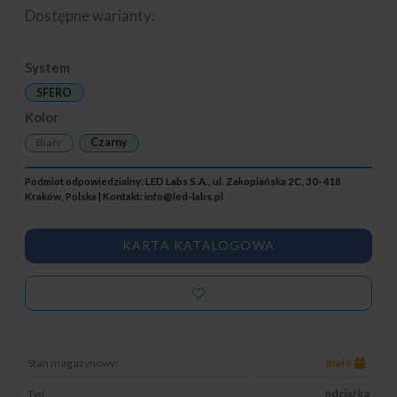
Dostępne warianty:
System
SFERO
Kolor
Biały
Czarny
Podmiot odpowiedzialny: LED Labs S.A., ul. Zakopiańska 2C, 30-418
Kraków, Polska | Kontakt:
info@led-labs.pl
KARTA KATALOGOWA
Stan magazynowy:
mało
Typ
odciążka