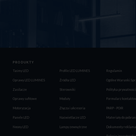
PRODUKTY
Taśmy LED
Profile LED LUMINES
Regulamin
Oprawy LED LUMINES
Źródła LED
Ogólne Warunki Spr
Zasilacze
Sterowniki
Polityka prywatności
Oprawy sufitowe
Moduły
Formularz kontakto
Motoryzacja
Złącza i akcesoria
PARP - POIR
Panele LED
Naświetlacze LED
Materiały do pobran
Neony LED
Lampy zewnętrzne
Dokumenty reklama