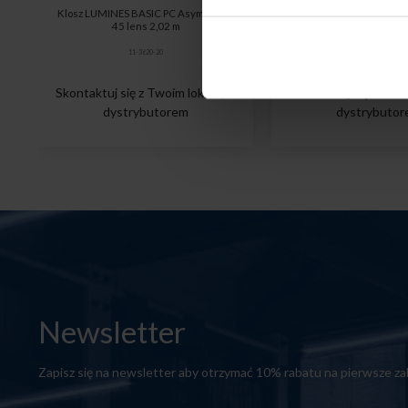
Klosz LUMINES BASIC PC Asymmetric
LUMINES GENESIS Lamp
45 lens 2,02 m
GLOBE-S 10 W CCT
11-3620-20
37-0133-10
Skontaktuj się z Twoim lokalnym
Skontaktuj się z Two
dystrybutorem
dystrybuto
Newsletter
Zapisz się na newsletter aby otrzymać 10% rabatu na pierwsze z