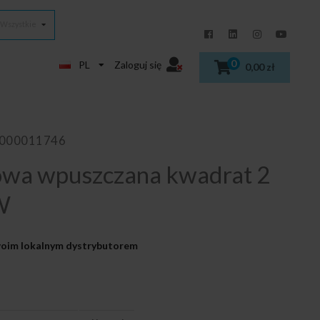
Wszystkie
0
PL
Zaloguj się
0,00 zł
0000011746
wa wpuszczana kwadrat 2
W
Twoim lokalnym dystrybutorem