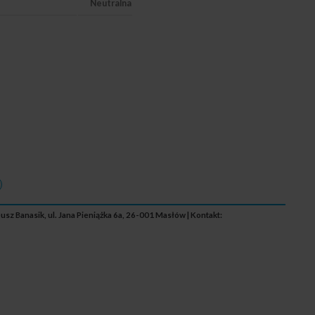
Neutralna
sz Banasik, ul. Jana Pieniążka 6a, 26-001 Masłów | Kontakt: