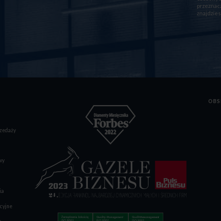
przeznacz
znajdzies
OBS
zedaży
wy
ia
cyjne