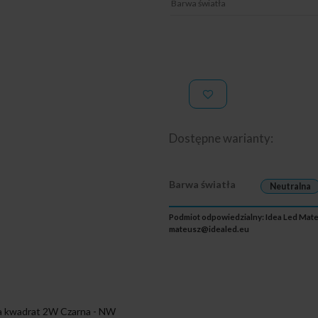
Barwa światła
Dostępne warianty:
Barwa światła
Neutralna
Podmiot odpowiedzialny: Idea Led Mateu
mateusz@idealed.eu
 kwadrat 2W Czarna - NW