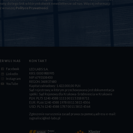
ony do tego link w którymkolwiek newsletterze od nas. Więcej informacji
z w naszej
Polityce Prywatności
ERWUJ NAS
KONTAKT
Facebook
LED LABS S.A.
KRS: 0000988995
LinkedIn
NIP:6793108450
Instagram
REGON:360837680
YouTube
Kapitał zakładowy: 1.422.000,00 PLN
Sąd rejestrowy, w którym przechowywana jest dokumentacja
spółki: Sąd Rejonowy dla Krakowa-Śródmieścia w Krakowie
PLN: PL75 1240 4588 1111 0011 5318 8711
EUR: PL66 1240 4588 1978 0011 5815 4506
USD: PL76 1240 4588 1787 0011 5815 4564
Zgłoszenie naruszenia zasad prawa za pomocą adresu e-mail:
sygnalisci@led-labs.pl