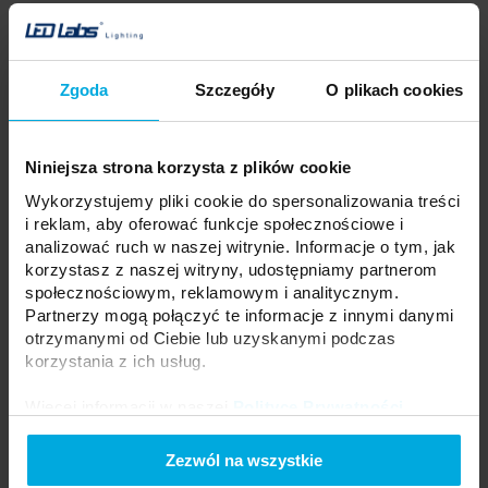
Produkt posiada atest PZH,
który świadectwem jakości i
bezpieczeństwa produktu,
potwierdzającym jego zgodność
Zgoda
Szczegóły
O plikach cookies
z obowiązującymi normami
higienicznymi.
Zalety produktów z atestem
Niniejsza strona korzysta z plików cookie
PZH:
Wykorzystujemy pliki cookie do spersonalizowania treści
- Możliwość stosowania
produktów w obiektach
i reklam, aby oferować funkcje społecznościowe i
użyteczności publicznej
analizować ruch w naszej witrynie. Informacje o tym, jak
- Możliwość stosowania produktów w obiektach o
korzystasz z naszej witryny, udostępniamy partnerom
podwyższonych standardach higienicznych takich jak
społecznościowym, reklamowym i analitycznym.
laboratoria, apteki, baseny
Partnerzy mogą połączyć te informacje z innymi danymi
- Gwarancja bezpieczeństwa dla zdrowia i życia ludzi
otrzymanymi od Ciebie lub uzyskanymi podczas
korzystania z ich usług.
Model:
TITAN
Więcej informacji w naszej
Polityce Prywatności
.
Napięcie zasilania:
200 - 240 V~ 50/60Hz
Zezwól na wszystkie
Moc znamionowa:
36 W