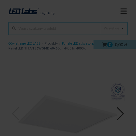
Wszystkie
Oświetlenie LED LABS
/
Produkty
/
Panele LED i akcesoria
/
Panele LED
/
0
0,00 zł
Panel LED TITAN 36W SMD 60x60cm 4450 lm 4000K