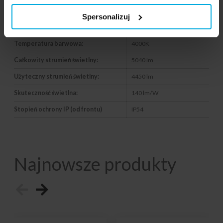
Wymiary:
595 x 595 x 28 mm
Spersonalizuj
UGR:
<19
Temperatura barwowa:
4000K
Całkowity strumień świetlny:
5040 lm
Użyteczny strumień świetlny:
4450 lm
Skuteczność świetlna:
140 lm/W
Stopień ochrony IP (od frontu)
IP54
Najnowsze produkty