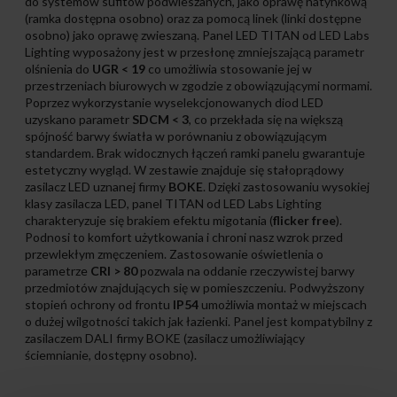
do systemów sufitów podwieszanych, jako oprawę natynkową
(ramka dostępna osobno) oraz za pomocą linek (linki dostępne
osobno) jako oprawę zwieszaną. Panel LED TITAN od LED Labs
Lighting wyposażony jest w przesłonę zmniejszającą parametr
olśnienia do
UGR < 19
co umożliwia stosowanie jej w
przestrzeniach biurowych w zgodzie z obowiązującymi normami.
Poprzez wykorzystanie wyselekcjonowanych diod LED
uzyskano parametr
SDCM < 3
, co przekłada się na większą
spójność barwy światła w porównaniu z obowiązującym
standardem. Brak widocznych łączeń ramki panelu gwarantuje
estetyczny wygląd. W zestawie znajduje się stałoprądowy
zasilacz LED uznanej firmy
BOKE
. Dzięki zastosowaniu wysokiej
klasy zasilacza LED, panel TITAN od LED Labs Lighting
charakteryzuje się brakiem efektu migotania (
flicker free
).
Podnosi to komfort użytkowania i chroni nasz wzrok przed
przewlekłym zmęczeniem. Zastosowanie oświetlenia o
parametrze
CRI > 80
pozwala na oddanie rzeczywistej barwy
przedmiotów znajdujących się w pomieszczeniu. Podwyższony
stopień ochrony od frontu
IP54
umożliwia montaż w miejscach
o dużej wilgotności takich jak łazienki. Panel jest kompatybilny z
zasilaczem DALI firmy BOKE (zasilacz umożliwiający
ściemnianie, dostępny osobno).