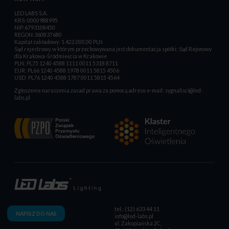
LED LABS S.A.
KRS: 0000988995
NIP:6793108450
REGON:360837680
Kapitał zakładowy: 1.422.000,00 PLN
Sąd rejestrowy, w którym przechowywana jest dokumentacja spółki: Sąd Rejonowy
dla Krakowa-Śródmieścia w Krakowie
PLN: PL75 1240 4588 1111 0011 5318 8711
EUR: PL66 1240 4588 1978 0011 5815 4506
USD: PL76 1240 4588 1787 0011 5815 4564
Zgłoszenie naruszenia zasad prawa za pomocą adresu e-mail:
sygnalisci@led-
labs.pl
tel.: (12) 633 44 11
NAPISZ DO NAS
info@led-labs.pl
ul. Zakopiańska 2C,