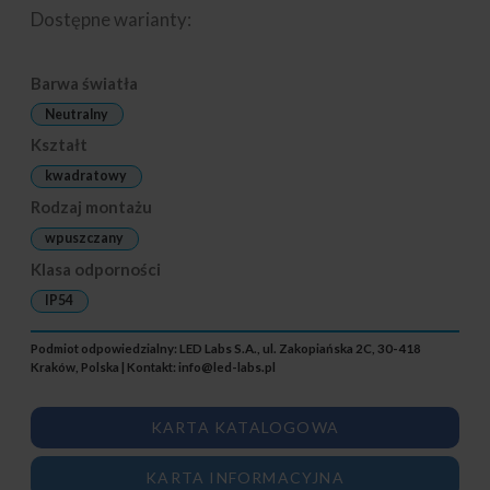
Dostępne warianty:
Barwa światła
Neutralny
Kształt
kwadratowy
Rodzaj montażu
wpuszczany
Klasa odporności
IP54
Podmiot odpowiedzialny: LED Labs S.A., ul. Zakopiańska 2C, 30-418
Kraków, Polska | Kontakt:
info@led-labs.pl
KARTA KATALOGOWA
KARTA INFORMACYJNA