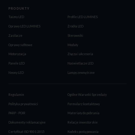
PRODUKTY
Taśmy LED
Profile LED LUMINES
Oprawy LED LUMINES
Źródła LED
Zasilacze
Sterowniki
Oprawy sufitowe
Moduły
Motoryzacja
Złącza i akcesoria
Panele LED
Naświetlacze LED
Neony LED
Lampy zewnętrzne
Regulamin
Ogólne Warunki Sprzedaży
Polityka prywatności
Formularz kontaktowy
PARP - POIR
Materiały do pobrania
Dokumenty reklamacyjne
Relacje inwestorskie
Certyfikat ISO 9001:2015
Kodeks postępowania