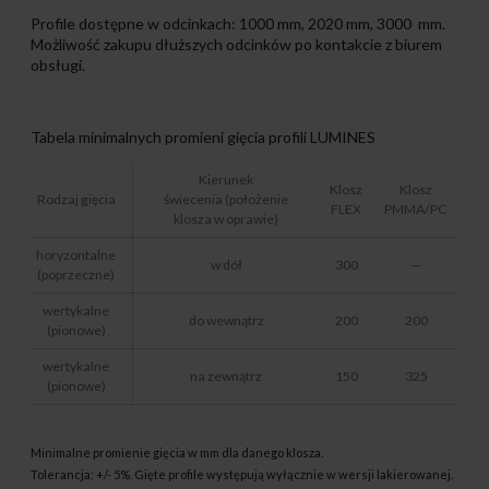
Profile dostępne w odcinkach: 1000 mm, 2020 mm, 3000 mm.
Możliwość zakupu dłuższych odcinków po kontakcie z biurem
obsługi.
Tabela minimalnych promieni gięcia profili LUMINES
Kierunek
Klosz
Klosz
Rodzaj gięcia
świecenia (położenie
FLEX
PMMA/PC
klosza w oprawie)
horyzontalne
w dół
300
—
(poprzeczne)
wertykalne
do wewnątrz
200
200
(pionowe)
wertykalne
na zewnątrz
150
325
(pionowe)
Minimalne promienie gięcia w mm dla danego klosza.
Tolerancja: +/- 5%. Gięte profile występują wyłącznie w wersji lakierowanej.