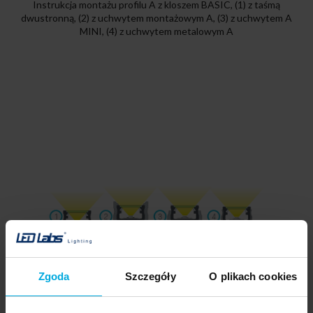
Instrukcja montażu profilu A z kloszem BASIC, (1) z taśmą
dwustronną, (2) z uchwytem montażowym A, (3) z uchwytem A
MINI, (4) z uchwytem metalowym A
Zgoda
Szczegóły
O plikach cookies
Efekt końcowy montażu profilu A z kloszem BASIC, (1) z taśmą
dwustronną, (2) z uchwytem montażowym A, (3) z uchwytem A