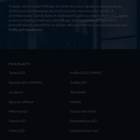
Podając adres email i klikając strzałkę wyrażasz zgodę na otrzymywanie
informacji handlowej pocztą elektroniczną. Wyrażasz też zgodę na
przetwarzanie Twoich danych osobowych (adresu email) w tym celu. Zgodę
możesz w każdej chwili wycofać klikając przeznaczony do tego link w
którymkolwiek newsletterze od nas. Więcej informacji znajdziesz w naszej
Polityce Prywatności
PRODUKTY
Taśmy LED
Profile LED LUMINES
Oprawy LED LUMINES
Źródła LED
Zasilacze
Sterowniki
Oprawy sufitowe
Moduły
Motoryzacja
Złącza i akcesoria
Panele LED
Naświetlacze LED
Neony LED
Lampy zewnętrzne