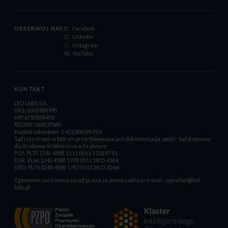
OBSERWUJ NAS
Facebook
LinkedIn
Instagram
YouTube
KONTAKT
LED LABS S.A.
KRS: 0000988995
NIP:6793108450
REGON:360837680
Kapitał zakładowy: 1.422.000,00 PLN
Sąd rejestrowy, w którym przechowywana jest dokumentacja spółki: Sąd Rejonowy
dla Krakowa-Śródmieścia w Krakowie
PLN: PL75 1240 4588 1111 0011 5318 8711
EUR: PL66 1240 4588 1978 0011 5815 4506
USD: PL76 1240 4588 1787 0011 5815 4564
Zgłoszenie naruszenia zasad prawa za pomocą adresu e-mail:
sygnalisci@led-
labs.pl