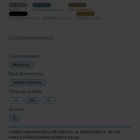
Surowy
Srebrny (anodowany)
Inox (anodowany)
Czarny (anodowany)
Biały (lakierowany)
Złoty (RAL 1923)
Dostępne warianty:
Zastosowanie
Meblowy
Rodzaj montażu
nawierzchniowy
Długość profilu
1 m
2 m
3 m
System
A
Podmiot odpowiedzialny: LED Labs S.A., ul. Zakopiańska 2C, 30-418
Kraków, Polska | Kontakt:
info@led-labs.pl