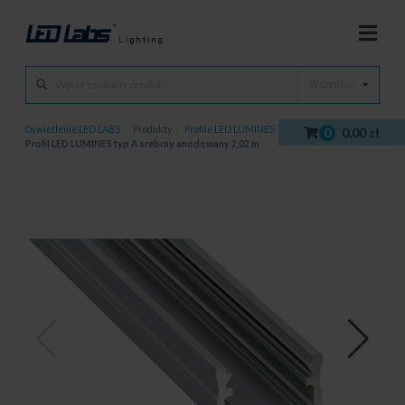
Wszystkie
Oświetlenie LED LABS
/
Produkty
/
Profile LED LUMINES
/
Profile LED
/
0
0,00 zł
Profil LED LUMINES typ A srebrny anodowany 2,02 m