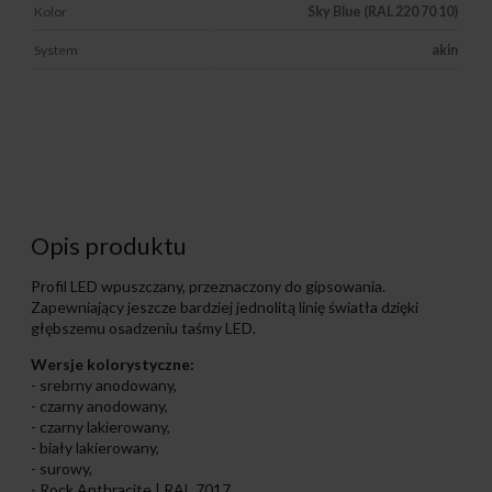
Kolor
Sky Blue (RAL 220 70 10)
System
akin
Opis produktu
Profil LED wpuszczany, przeznaczony do gipsowania.
Zapewniający jeszcze bardziej jednolitą linię światła dzięki
głębszemu osadzeniu taśmy LED.
Wersje kolorystyczne:
- srebrny anodowany,
- czarny anodowany,
- czarny lakierowany,
- biały lakierowany,
- surowy,
- Rock Anthracite | RAL 7017,