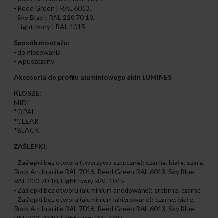
- Reed Green | RAL 6013,
- Sky Blue | RAL 220 70 10,
- Light Ivory | RAL 1015
Sposób montażu:
- do gipsowania
- wpuszczany
Akcesoria do profilu aluminiowego akin LUMINES
KLOSZE:
MIDI
*OPAL
*CLEAR
*BLACK
ZAŚLEPKI:
- Zaślepki bez otworu (tworzywo sztuczne): czarne, białe, szare,
Rock Anthracite RAL 7016, Reed Green RAL 6013, Sky Blue
RAL 220 70 10, Light Ivory RAL 1015
- Zaślepki bez otworu (aluminium anodowane): srebrne, czarne
- Zaślepki bez otworu (aluminium lakierowane): czarne, białe,
Rock Anthracite RAL 7016, Reed Green RAL 6013, Sky Blue
RAL 220 70 10, Light Ivory RAL 1015