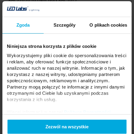
Profile dostępne w odcinkach: 1000 mm, 2020 mm, 3000 mm.
Możliwość zakupu dłuższych odcinków po kontakcie z biurem
obsługi.
Zgoda
Szczegóły
O plikach cookies
Niniejsza strona korzysta z plików cookie
Wykorzystujemy pliki cookie do spersonalizowania treści
i reklam, aby oferować funkcje społecznościowe i
analizować ruch w naszej witrynie. Informacje o tym, jak
korzystasz z naszej witryny, udostępniamy partnerom
społecznościowym, reklamowym i analitycznym.
Partnerzy mogą połączyć te informacje z innymi danymi
otrzymanymi od Ciebie lub uzyskanymi podczas
korzystania z ich usług.
Instrukcja montażu profilu LED akin z kloszem MIDI
Więcej informacji w naszej
Polityce Prywatności
.
wpuszczonego pomiędzy płytami.
Zezwól na wszystkie