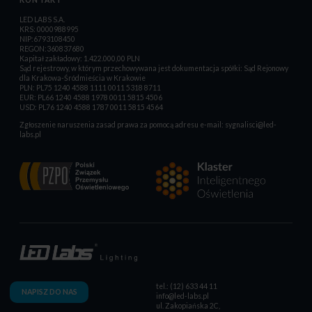
KONTAKT
LED LABS S.A.
KRS: 0000988995
NIP:6793108450
REGON:360837680
Kapitał zakładowy: 1.422.000,00 PLN
Sąd rejestrowy, w którym przechowywana jest dokumentacja spółki: Sąd Rejonowy
dla Krakowa-Śródmieścia w Krakowie
PLN: PL75 1240 4588 1111 0011 5318 8711
EUR: PL66 1240 4588 1978 0011 5815 4506
USD: PL76 1240 4588 1787 0011 5815 4564
Zgłoszenie naruszenia zasad prawa za pomocą adresu e-mail:
sygnalisci@led-
labs.pl
tel.: (12) 633 44 11
NAPISZ DO NAS
info@led-labs.pl
ul. Zakopiańska 2C,