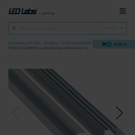
Wszystkie
Oświetlenie LED LABS
/
Produkty
/
Profile LED LUMINES
/
Profile LED
/
0
0,00 zł
Profil LED LUMINES typ akin Sky blue lakierowany 1 m