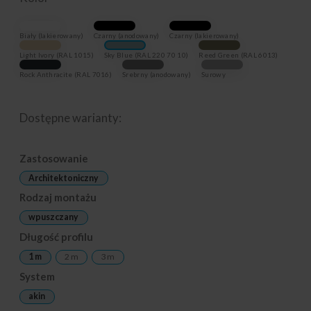
Biały (lakierowany)
Czarny (anodowany)
Czarny (lakierowany)
Light Ivory (RAL 1015)
Sky Blue (RAL 220 70 10)
Reed Green (RAL 6013)
Rock Anthracite (RAL 7016)
Srebrny (anodowany)
Surowy
Dostępne warianty:
Zastosowanie
Architektoniczny
Rodzaj montażu
wpuszczany
Długość profilu
1 m
2 m
3 m
System
akin