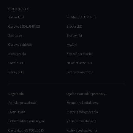
PRODUKTY
Taśmy LED
Profile LED LUMINES
Oprawy LED LUMINES
Źródła LED
Zasilacze
Sterowniki
Oprawy sufitowe
Moduły
Motoryzacja
Złącza i akcesoria
Panele LED
Naświetlacze LED
Neony LED
Lampy zewnętrzne
Regulamin
Ogólne Warunki Sprzedaży
Polityka prywatności
Formularz kontaktowy
PARP - POIR
Materiały do pobrania
Dokumenty reklamacyjne
Relacje inwestorskie
Certyfikat ISO 9001:2015
Kodeks postępowania