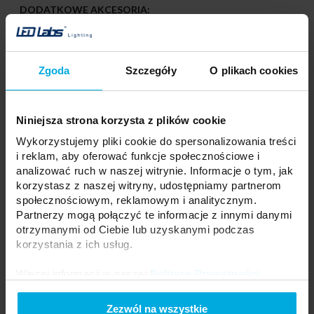
DODATKOWE AKCESORIA:
- Łącznik prosty
Profile dostępne w odcinkach: 1000 mm, 2020 mm, 3000 mm.
Możliwość zakupu dłuższych odcinków po kontakcie z biurem
Zgoda
Szczegóły
O plikach cookies
obsługi.
Niniejsza strona korzysta z plików cookie
Wykorzystujemy pliki cookie do spersonalizowania treści
i reklam, aby oferować funkcje społecznościowe i
analizować ruch w naszej witrynie. Informacje o tym, jak
korzystasz z naszej witryny, udostępniamy partnerom
społecznościowym, reklamowym i analitycznym.
Partnerzy mogą połączyć te informacje z innymi danymi
otrzymanymi od Ciebie lub uzyskanymi podczas
korzystania z ich usług.
Więcej informacji w naszej
Polityce Prywatności
.
Instrukcja montażu profilu LED axin wpuszczanego z kloszem
NANO.
Zezwól na wszystkie