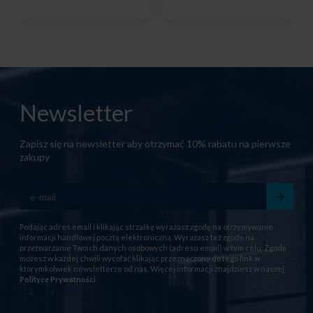
Newsletter
Zapisz się na newsletter aby otrzymać 10% rabatu na pierwsze
zakupy
Podając adres email i klikając strzałkę wyrażasz zgodę na otrzymywanie
informacji handlowej pocztą elektroniczną. Wyrażasz też zgodę na
przetwarzanie Twoich danych osobowych (adresu email) w tym celu. Zgodę
możesz w każdej chwili wycofać klikając przeznaczony do tego link w
którymkolwiek newsletterze od nas. Więcej informacji znajdziesz w naszej
Polityce Prywatności