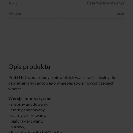
Kolor
Czarny (lakierowany)
System
axin
Opis produktu
Profil LED wpuszczany o niewielkich wymiarach, idealny do
oświetlenia akcentowego w meblarstwie i wykończeniach
wnętrz.
Wersje kolorystyczne:
- srebrny anodowany,
- czarny anodowany,
- czarny lakierowany,
- biały lakierowany,
- surowy,
- Rock Anthracite | RAL 7017,