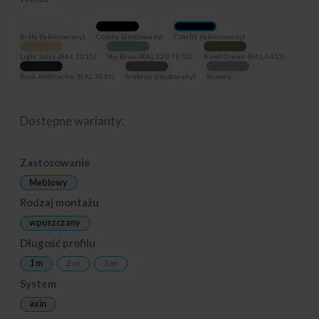
Biały (lakierowany)
Czarny (anodowany)
Czarny (lakierowany)
Light Ivory (RAL 1015)
Sky Blue (RAL 220 70 10)
Reed Green (RAL 6013)
Rock Anthracite (RAL 7016)
Srebrny (anodowany)
Surowy
Dostępne warianty:
Zastosowanie
Meblowy
Rodzaj montażu
wpuszczany
Długość profilu
1 m
2 m
3 m
System
axin