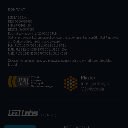
KONTAKT
LED LABS S.A.
KRS: 0000988995
NIP:6793108450
REGON:360837680
Kapitał zakładowy: 1.422.000,00 PLN
Sąd rejestrowy, w którym przechowywana jest dokumentacja spółki: Sąd Rejonowy
dla Krakowa-Śródmieścia w Krakowie
PLN: PL75 1240 4588 1111 0011 5318 8711
EUR: PL66 1240 4588 1978 0011 5815 4506
USD: PL76 1240 4588 1787 0011 5815 4564
Zgłoszenie naruszenia zasad prawa za pomocą adresu e-mail:
sygnalisci@led-
labs.pl
tel.: (12) 633 44 11