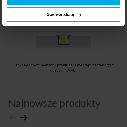
Spersonalizuj
Efekt końcowy montażu profilu LED axin wpuszczanego z
kloszem NANO.
Najnowsze produkty