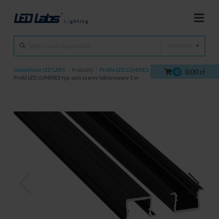
Wszystkie
Oświetlenie LED LABS
/
Produkty
/
Profile LED LUMINES
/
Profile LED
/
0
0,00 zł
Profil LED LUMINES typ axin czarny lakierowany 1 m