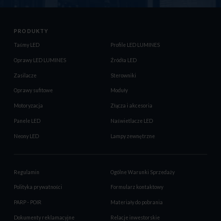
PRODUKTY
Taśmy LED
Profile LED LUMINES
Oprawy LED LUMINES
Źródła LED
Zasilacze
Sterowniki
Oprawy sufitowe
Moduły
Motoryzacja
Złącza i akcesoria
Panele LED
Naświetlacze LED
Neony LED
Lampy zewnętrzne
Regulamin
Ogólne Warunki Sprzedaży
Polityka prywatności
Formularz kontaktowy
PARP - POIR
Materiały do pobrania
Dokumenty reklamacyjne
Relacje inwestorskie