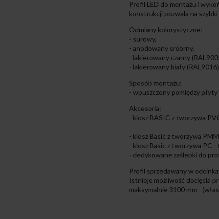
Profil LED do montażu i wykoń
konstrukcji pozwala na szybki
Odmiany kolorystyczne:
- surowy,
- anodowany srebrny,
- lakierowany czarny (RAL900
- lakierowany biały (RAL9016)
Sposób montażu:
- wpuszczony pomiędzy płyty
Akcesoria:
- klosz BASIC z tworzywa PVC
- klosz Basic z tworzywa PMMA
- klosz Basic z tworzywa PC -
- dedykowane zaślepki do pro
Profil sprzedawany w odcink
Istnieje możliwość docięcia pr
maksymalnie 3100 mm - (włas