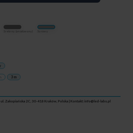
Srebrny (anodowany)
Surowy
y
m
3 m
 ul. Zakopiańska 2C, 30-418 Kraków, Polska | Kontakt:
info@led-labs.pl