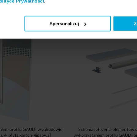
olityce Prywatności
.
Spersonalizuj
Z
niem profilu GAUDI w zabudowie
Schemat złożenia elementów 
tka, 4. płyta karton-gipsowa]
wykorzystaniem profilu GAUDI ora