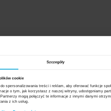
Szczegóły
 plików cookie
do spersonalizowania treści i reklam, aby oferować funkcje sp
ormacje o tym, jak korzystasz z naszej witryny, udostępniamy p
Partnerzy mogą połączyć te informacje z innymi danymi otrzym
nia z ich usług.
filu GAUDI z kloszem BASIC
Efekt końcowy montażu profi
 pomiędzy płytami
wpuszczonego pomiędzy płytami