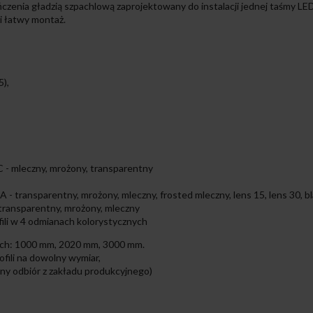
czenia gładzią szpachlową zaprojektowany do instalacji jednej taśmy LED
 i łatwy montaż.
5),
 - mleczny, mrożony, transparentny
 - transparentny, mrożony, mleczny, frosted mleczny, lens 15, lens 30, b
 transparentny, mrożony, mleczny
fili w 4 odmianach kolorystycznych
ach: 1000 mm, 2020 mm, 3000 mm.
ofili na dowolny wymiar,
ny odbiór z zakładu produkcyjnego)