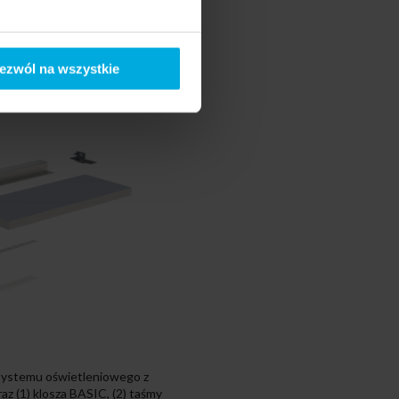
ezwól na wszystkie
systemu oświetleniowego z
z (1) klosza BASIC, (2) taśmy