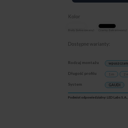
Kolor
Biały (lakierowany)
Czarny (lakierowany)
Dostępne warianty:
Rodzaj montażu
wpuszczan
Długość profilu
1 m
2 
System
GAUDI
Podmiot odpowiedzialny: LED Labs S.A.,