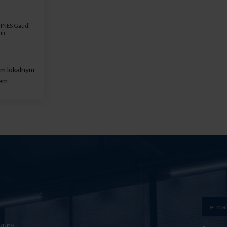
MINES Gaudi
em
im lokalnym
rem
akupy