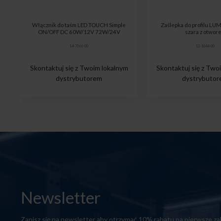
Włącznik do taśm LED TOUCH Simple
Zaślepka do profilu LU
ON/OFF DC 60W/12V 72W/24V
szara z otwor
14-7066-00
12-1044-00
Skontaktuj się z Twoim lokalnym
Skontaktuj się z Two
dystrybutorem
dystrybuto
Newsletter
Zapisz się na newsletter aby otrzymać 10% rabatu na pierwsze z