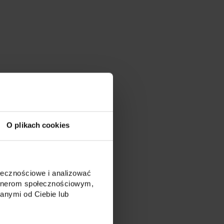
O plikach cookies
ołecznościowe i analizować
artnerom społecznościowym,
anymi od Ciebie lub
lu GAUDI z kloszem BASIC
, a następnie zagipsowanego