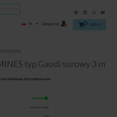
Wszystkie
0
PL
Zaloguj się
0,00 zł
405930496
MINES typ Gaudi surowy 3 m
Twoim lokalnym dystrybutorem
średnio
wpuszczany
3 m