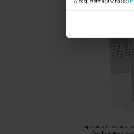
Więcej informacji w naszej
P
Etapy montażu z wykorzysta
[1.farba, 2.gips, 3. sia