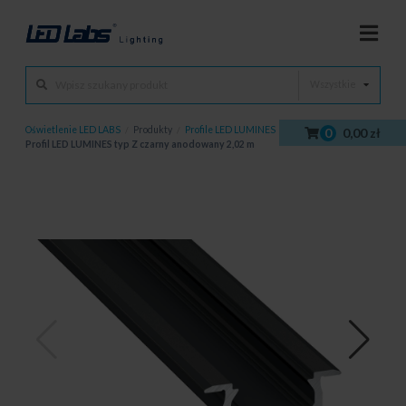
Wszystkie
Oświetlenie LED LABS
/
Produkty
/
Profile LED LUMINES
/
Profile LED
/
0
0,00 zł
Profil LED LUMINES typ Z czarny anodowany 2,02 m