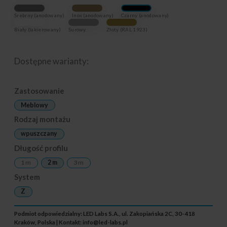
Srebrny (anodowany)
Inox (anodowany)
Czarny (anodowany)
Biały (lakierowany)
Surowy
Złoty (RAL 1923)
Dostępne warianty:
Zastosowanie
Meblowy
Rodzaj montażu
wpuszczany
Długość profilu
1 m
2 m
3 m
System
Z
Podmiot odpowiedzialny: LED Labs S.A., ul. Zakopiańska 2C, 30-418
Kraków, Polska | Kontakt:
info@led-labs.pl