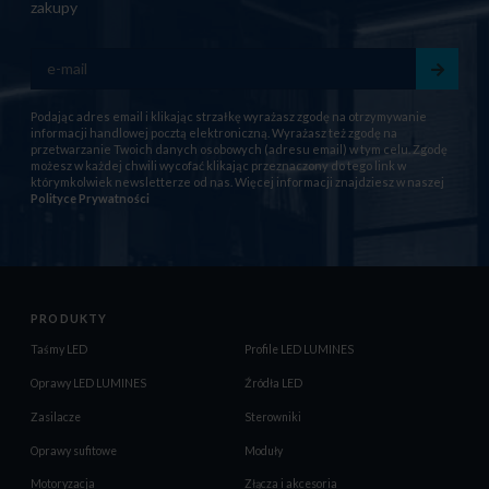
zakupy
Podając adres email i klikając strzałkę wyrażasz zgodę na otrzymywanie
informacji handlowej pocztą elektroniczną. Wyrażasz też zgodę na
przetwarzanie Twoich danych osobowych (adresu email) w tym celu. Zgodę
możesz w każdej chwili wycofać klikając przeznaczony do tego link w
którymkolwiek newsletterze od nas. Więcej informacji znajdziesz w naszej
Polityce Prywatności
PRODUKTY
Taśmy LED
Profile LED LUMINES
Oprawy LED LUMINES
Źródła LED
Zasilacze
Sterowniki
Oprawy sufitowe
Moduły
Motoryzacja
Złącza i akcesoria