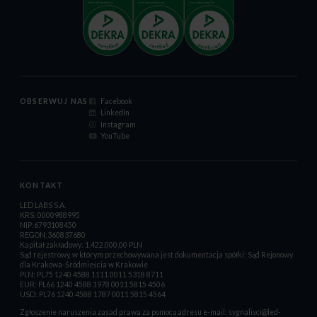
OBSERWUJ NAS
Facebook
LinkedIn
Instagram
YouTube
KONTAKT
LED LABS S.A.
KRS: 0000988995
NIP:6793108450
REGON:360837680
Kapitał zakładowy: 1.422.000,00 PLN
Sąd rejestrowy, w którym przechowywana jest dokumentacja spółki: Sąd Rejonowy
dla Krakowa-Śródmieścia w Krakowie
PLN: PL75 1240 4588 1111 0011 5318 8711
EUR: PL66 1240 4588 1978 0011 5815 4506
USD: PL76 1240 4588 1787 0011 5815 4564
Zgłoszenie naruszenia zasad prawa za pomocą adresu e-mail:
sygnalisci@led-