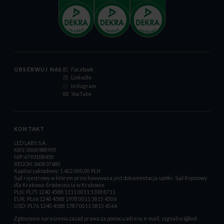
OBSERWUJ NAS
Facebook
LinkedIn
Instagram
YouTube
KONTAKT
LED LABS S.A.
KRS: 0000988995
NIP:6793108450
REGON:360837680
Kapitał zakładowy: 1.422.000,00 PLN
Sąd rejestrowy, w którym przechowywana jest dokumentacja spółki: Sąd Rejonowy
dla Krakowa-Śródmieścia w Krakowie
PLN: PL75 1240 4588 1111 0011 5318 8711
EUR: PL66 1240 4588 1978 0011 5815 4506
USD: PL76 1240 4588 1787 0011 5815 4564
Zgłoszenie naruszenia zasad prawa za pomocą adresu e-mail:
sygnalisci@led-