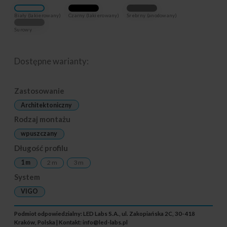
Biały (lakierowany)
Czarny (lakierowany)
Srebrny (anodowany)
Surowy
Dostępne warianty:
Zastosowanie
Architektoniczny
Rodzaj montażu
wpuszczany
Długość profilu
1 m
2 m
3 m
System
VIGO
Podmiot odpowiedzialny: LED Labs S.A., ul. Zakopiańska 2C, 30-418
Kraków, Polska | Kontakt:
info@led-labs.pl