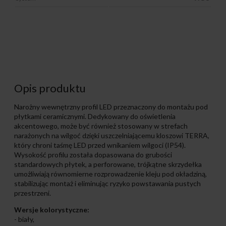
Opis produktu
Narożny wewnętrzny profil LED przeznaczony do montażu pod
płytkami ceramicznymi. Dedykowany do oświetlenia
akcentowego, może być również stosowany w strefach
narażonych na wilgoć dzięki uszczelniającemu kloszowi TERRA,
który chroni taśmę LED przed wnikaniem wilgoci (IP54).
Wysokość profilu została dopasowana do grubości
standardowych płytek, a perforowane, trójkątne skrzydełka
umożliwiają równomierne rozprowadzenie kleju pod okładziną,
stabilizując montaż i eliminując ryzyko powstawania pustych
przestrzeni.
Wersje kolorystyczne:
- biały,