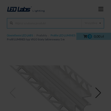
Wszystkie
Oświetlenie LED LABS
/
Produkty
/
Profile LED LUMINES
/
Profile LED
/
0
0,00 zł
Profil LUMINES typ VIGO biały lakierowany 1 m