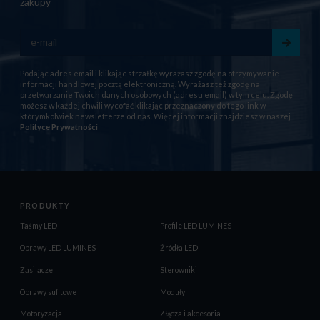
zakupy
Podając adres email i klikając strzałkę wyrażasz zgodę na otrzymywanie
informacji handlowej pocztą elektroniczną. Wyrażasz też zgodę na
przetwarzanie Twoich danych osobowych (adresu email) w tym celu. Zgodę
możesz w każdej chwili wycofać klikając przeznaczony do tego link w
którymkolwiek newsletterze od nas. Więcej informacji znajdziesz w naszej
Polityce Prywatności
PRODUKTY
Taśmy LED
Profile LED LUMINES
Oprawy LED LUMINES
Źródła LED
Zasilacze
Sterowniki
Oprawy sufitowe
Moduły
Motoryzacja
Złącza i akcesoria