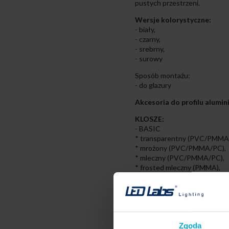
pustych przestrzeni.
Wersje kolorystyczne:
- biały,
- czarny,
- srebrny,
- surowy
Sposób montażu:
- do glazury
Akcesoria do profilu alum
KLOSZE:
- BASIC
* transparentny (PVC/PMMA
* mrożony (PVC/PMMA/PC),
* mleczny (PVC/PMMA/PC),
* frosted mleczny (PMMA),
* black (PMMA)
ZAŚLEPKI:
- Zaślepki z otworem (tworzyw
- Zaślepki z otworem (alumini
Zgoda