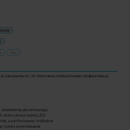
niczny
y
m
3 m
 ul. Zakopiańska 2C, 30-418 Kraków, Polska | Kontakt:
info@led-labs.pl
 oświetlenia akcentowego,
, który chroni taśmę LED
tek, a perforowane, trójkątne
jąc ryzyko powstawania