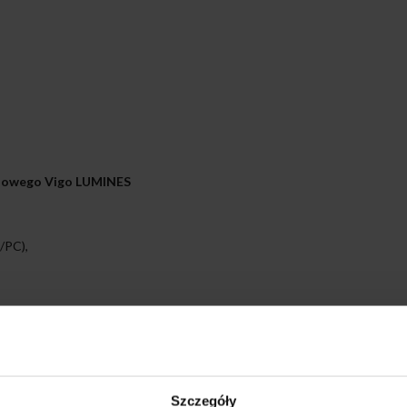
iniowego Vigo LUMINES
/PC),
o sztuczne): białe, czarne, srebrne, szare
um): białe, czarne, srebrne, surowe
Szczegóły