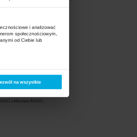
ołecznościowe i analizować
artnerom społecznościowym,
anymi od Ciebie lub
ezwól na wszystkie
u VIGO z kloszem BASIC.