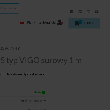
Wszystkie
0
PL
Zaloguj się
0,00 zł
405967249
S typ VIGO surowy 1 m
Twoim lokalnym dystrybutorem
dużo
Architektoniczny
wpuszczany