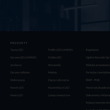
PRODUKTY
Taśmy LED
Profile LED LUMINES
Regulamin
Oprawy LED LUMINES
Źródła LED
Ogólne Warunki Spr
Zasilacze
Sterowniki
Polityka prywatności
Oprawy sufitowe
Moduły
Formularz kontakto
Motoryzacja
Złącza i akcesoria
PARP - POIR
Panele LED
Naświetlacze LED
Materiały do pobran
Neony LED
Lampy zewnętrzne
Dokumenty reklama
Relacje inwestorski