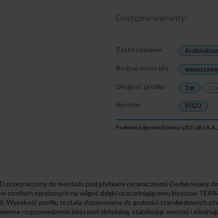
Dostępne warianty:
Zastosowanie
Architekto
Rodzaj montażu
wpuszczan
Długość profilu
1 m
2 
System
VIGO
Podmiot odpowiedzialny: LED Labs S.A.,
ED przeznaczony do montażu pod płytkami ceramicznymi. Dedykowany do
 strefach narażonych na wilgoć dzięki uszczelniającemu kloszowi TERRA
4). Wysokość profilu została dopasowana do grubości standardowych pły
ierne rozprowadzenie kleju pod okładziną, stabilizując montaż i eliminu