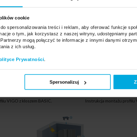
h: 1000 mm, 2020 mm, 3000 mm.
dcinków po kontakcie z biurem obsługi.
 plików cookie
do spersonalizowania treści i reklam, aby oferować funkcje sp
ormacje o tym, jak korzystasz z naszej witryny, udostępniamy p
Partnerzy mogą połączyć te informacje z innymi danymi otrzym
nia z ich usług.
olityce Prywatności
.
Spersonalizuj
Z
filu VIGO z kloszem BASIC.
Instrukcja montażu profil