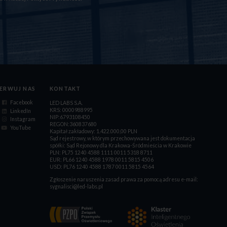
ERWUJ NAS
KONTAKT
Facebook
LED LABS S.A.
KRS: 0000988995
LinkedIn
NIP:6793108450
Instagram
REGON:360837680
YouTube
Kapitał zakładowy: 1.422.000,00 PLN
Sąd rejestrowy, w którym przechowywana jest dokumentacja
spółki: Sąd Rejonowy dla Krakowa-Śródmieścia w Krakowie
PLN: PL75 1240 4588 1111 0011 5318 8711
EUR: PL66 1240 4588 1978 0011 5815 4506
USD: PL76 1240 4588 1787 0011 5815 4564
Zgłoszenie naruszenia zasad prawa za pomocą adresu e-mail:
sygnalisci@led-labs.pl