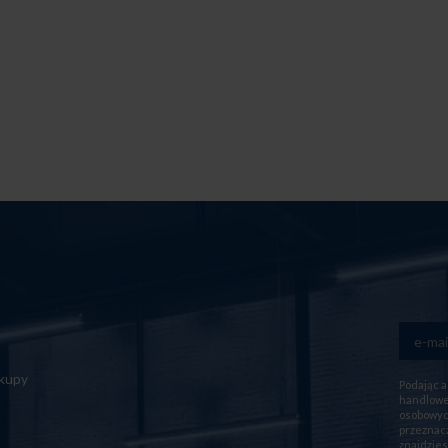
akupy
Podając a
handlowej
osobowych
przeznacz
znajdzies