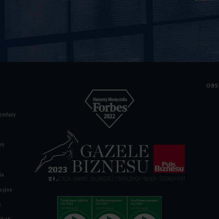
OBS
zedaży
wy
ia
cyjne
e