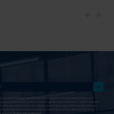
dres email i klikając strzałkę wyrażasz zgodę na otrzymywanie informacji
 pocztą elektroniczną. Wyrażasz też zgodę na przetwarzanie Twoich danych
 (adresu email) w tym celu. Zgodę możesz w każdej chwili wycofać klikając
ony do tego link w którymkolwiek newsletterze od nas. Więcej informacji
z w naszej
Polityce Prywatności