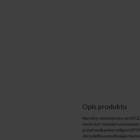
Opis produktu
Narożny wewnętrzny profil L
może być również stosowany w
przed wnikaniem wilgoci (IP5
skrzydełka umożliwiają równom