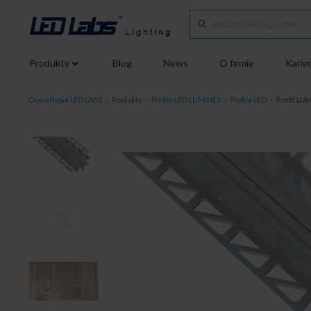
Produkty
Blog
News
O firmie
Karie
Oświetlenie LED LABS
/
Produkty
/
Profile LED LUMINES
/
Profile LED
/
Profil LU