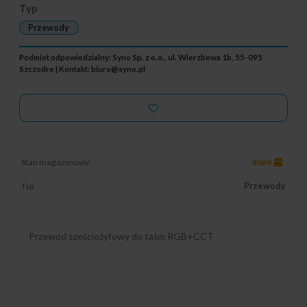
Typ
Przewody
Podmiot odpowiedzialny: Syno Sp. z o.o., ul. Wierzbowa 1b, 55-095
Szczodre | Kontakt:
biuro@syno.pl
Stan magazynowy:
mało
Typ
Przewody
Przewód sześciożyłowy do taśm RGB+CCT