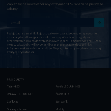
Zapisz się na newsletter aby otrzymać 10% rabatu na pierwsze
zakupy
Podając adres email i klikając strzałkę wyrażasz zgodę na otrzymywanie
informacji handlowej pocztą elektroniczną. Wyrażasz też zgodę na
przetwarzanie Twoich danych osobowych (adresu email) w tym celu. Zgodę
możesz w każdej chwili wycofać klikając przeznaczony do tego link w
którymkolwiek newsletterze od nas. Więcej informacji znajdziesz w naszej
Polityce Prywatności
PRODUKTY
Taśmy LED
Profile LED LUMINES
Oprawy LED LUMINES
Źródła LED
Zasilacze
Sterowniki
Oprawy sufitowe
Moduły