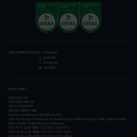
OBSERWUJ NAS
Facebook
LinkedIn
Instagram
YouTube
KONTAKT
LED LABS S.A.
KRS: 0000988995
NIP:6793108450
REGON:360837680
Kapitał zakładowy: 1.422.000,00 PLN
Sąd rejestrowy, w którym przechowywana jest dokumentacja spółki: Sąd Rejonowy
dla Krakowa-Śródmieścia w Krakowie
PLN: PL75 1240 4588 1111 0011 5318 8711
EUR: PL66 1240 4588 1978 0011 5815 4506
USD: PL76 1240 4588 1787 0011 5815 4564