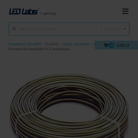
Wszystkie
Oświetlenie LED LABS
/
Produkty
/
Złącza i akcesoria
/
Inne
/
0
0,00 zł
Przewód do taśm RGB+CCT 6x0,35mm2