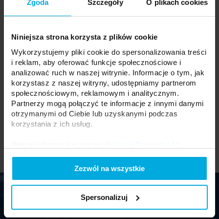
Zgoda
Szczegóły
O plikach cookies
Niniejsza strona korzysta z plików cookie
Wykorzystujemy pliki cookie do spersonalizowania treści
LUMINES GENESIS Lampa
i reklam, aby oferować funkcje społecznościowe i
Klosz LUMINES BASIC PC
zwieszana GLOBE-S 10 W
Asymmetric 45 lens 2,02 m
analizować ruch w naszej witrynie. Informacje o tym, jak
CCT biała
korzystasz z naszej witryny, udostępniamy partnerom
11-3620-20
37-0133-10
społecznościowym, reklamowym i analitycznym.
Partnerzy mogą połączyć te informacje z innymi danymi
Skontaktuj się z Twoim
Skontaktuj się z Twoim
otrzymanymi od Ciebie lub uzyskanymi podczas
lokalnym dystrybutorem
lokalnym dystrybutorem
korzystania z ich usług.
Więcej informacji w naszej
Polityce Prywatności
.
Zezwól na wszystkie
Spersonalizuj
Newsletter