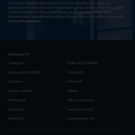
informacji handlowej pocztą elektroniczną. Wyrażasz też zgodę na
przetwarzanie Twoich danych osobowych (adresu email) w tym celu. Zgodę
możesz w każdej chwili wycofać klikając przeznaczony do tego link w
którymkolwiek newsletterze od nas. Więcej informacji znajdziesz w naszej
Polityce Prywatności
PRODUKTY
Taśmy LED
Profile LED LUMINES
Oprawy LED LUMINES
Źródła LED
Zasilacze
Sterowniki
Oprawy sufitowe
Moduły
Motoryzacja
Złącza i akcesoria
Panele LED
Naświetlacze LED
Neony LED
Lampy zewnętrzne