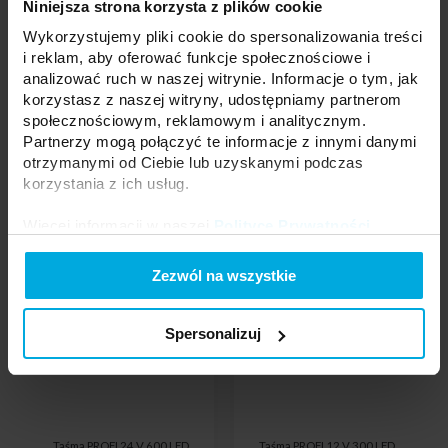
Niniejsza strona korzysta z plików cookie
Produkty powiązane
Wykorzystujemy pliki cookie do spersonalizowania treści
i reklam, aby oferować funkcje społecznościowe i
analizować ruch w naszej witrynie. Informacje o tym, jak
korzystasz z naszej witryny, udostępniamy partnerom
społecznościowym, reklamowym i analitycznym.
Partnerzy mogą połączyć te informacje z innymi danymi
otrzymanymi od Ciebie lub uzyskanymi podczas
korzystania z ich usług.
Więcej informacji w naszej
Polityce Prywatności
.
Zezwól na wszystkie
Spersonalizuj
Taśma PROFI 24 V 600 LED
Taśma PROFI 12 V 300 LED