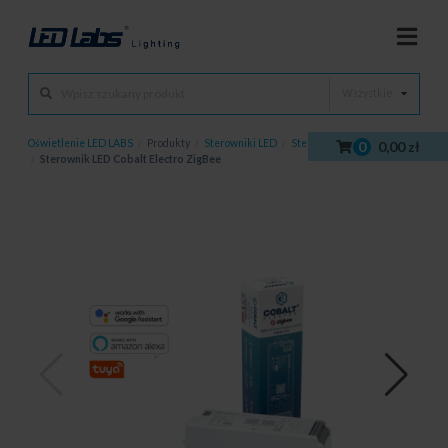
Wszystkie
Oświetlenie LED LABS
/
Produkty
/
Sterowniki LED
/
Sterowniki Cobalt Electro
0
0,00 zł
/
Sterownik LED Cobalt Electro ZigBee