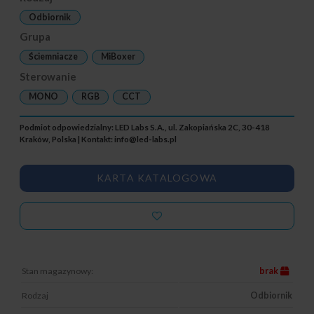
Odbiornik
Grupa
Ściemniacze
MiBoxer
Sterowanie
MONO
RGB
CCT
Podmiot odpowiedzialny: LED Labs S.A., ul. Zakopiańska 2C, 30-418
Kraków, Polska | Kontakt:
info@led-labs.pl
KARTA KATALOGOWA
Stan magazynowy:
brak
Rodzaj
Odbiornik