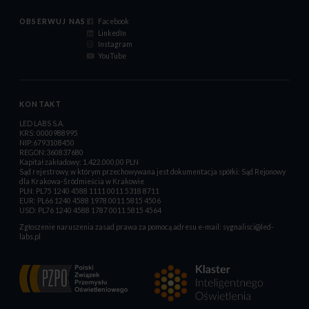
OBSERWUJ NAS
Facebook
LinkedIn
Instagram
YouTube
KONTAKT
LED LABS S.A.
KRS: 0000988995
NIP:6793108450
REGON:360837680
Kapitał zakładowy: 1.422.000,00 PLN
Sąd rejestrowy, w którym przechowywana jest dokumentacja spółki: Sąd Rejonowy
dla Krakowa-Śródmieścia w Krakowie
PLN: PL75 1240 4588 1111 0011 5318 8711
EUR: PL66 1240 4588 1978 0011 5815 4506
USD: PL76 1240 4588 1787 0011 5815 4564
Zgłoszenie naruszenia zasad prawa za pomocą adresu e-mail:
sygnalisci@led-
labs.pl