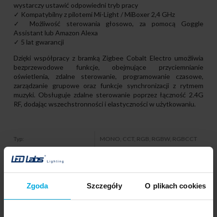
wystarczy ustawić odpowiedni tryb pracy
✓ Kompatybilny z pilotemi Mi-Light / MiBoxer 2,4 GHz
✓ Możliwość sterowania głosowo, za pomocą Goggle
Assistant lub Amazon Alexa
✓ 5 lat gwarancji
Dzięki współpracy z bramką Zigbee Cobalt Electro umożliwia
bezprzewodowe funkcje, obejmujące przyciemnianie
oświetlenia, zdalne sterowanie, programowanie czasowe,
zarządzanie grupowe oraz funkcje synchronizacji z rytmem
muzyki. Obsługuje zdalne sterowanie poprzez łączność 2.4G
RF, dodając wszechstronności i elastyczności w użytkowaniu.
Typ:
MONO, CCT, RGB, RGBW, RGBCCT
Napięcie wejściowe:
12-24 V DC
Maksymalny prąd wyjściowy:
15A (6A/kanał)
Zgoda
Szczegóły
O plikach cookies
Protokół komunikacyjny:
Zigbee 3.0 + 2.4 GHz