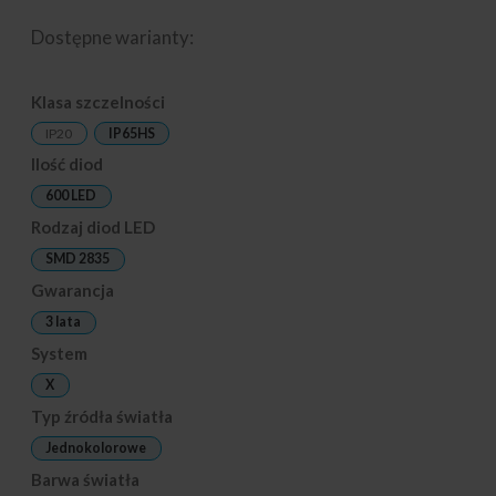
Dostępne warianty:
Klasa szczelności
IP20
IP65HS
Ilość diod
600 LED
Rodzaj diod LED
SMD 2835
Gwarancja
3 lata
System
X
Typ źródła światła
Jednokolorowe
Barwa światła