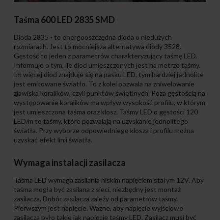
Taśma 600 LED 2835 SMD
Dioda 2835 - to energooszczędna dioda o niedużych
rozmiarach. Jest to mocniejsza alternatywa diody 3528.
Gęstość to jeden z parametrów charakteryzujący taśmę LED.
Informuje o tym, ile diod umieszczonych jest na metrze taśmy.
Im więcej diod znajduje się na pasku LED, tym bardziej jednolite
jest emitowane światło. To z kolei pozwala na zniwelowanie
zjawiska koralików, czyli punktów świetlnych. Poza gęstością na
występowanie koralików ma wpływ wysokość profilu, w którym
jest umieszczona taśma oraz klosz. Taśmy LED o gęstości 120
LED/m to taśmy, które pozwalają na uzyskanie jednolitego
światła. Przy wyborze odpowiedniego klosza i profilu można
uzyskać efekt linii światła.
Wymaga instalacji zasilacza
Taśma LED wymaga zasilania niskim napięciem stałym 12V. Aby
taśma mogła być zasilana z sieci, niezbędny jest montaż
zasilacza. Dobór zasilacza zależy od parametrów taśmy.
Pierwszym jest napięcie. Ważne, aby napięcie wyjściowe
zasilacza było takie jak napięcie taśmy LED. Zasilacz musi być