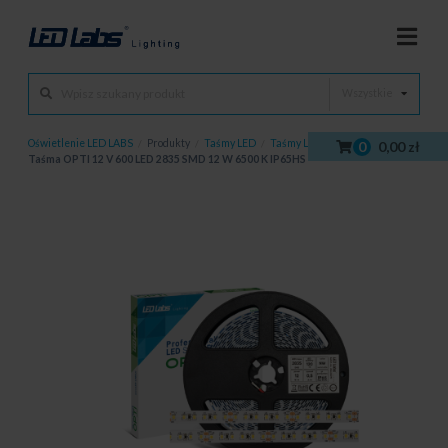
Wszystkie
Oświetlenie LED LABS
/
Produkty
/
Taśmy LED
/
Taśmy LED OPTI
/
0
0,00 zł
Taśma OPTI 12 V 600 LED 2835 SMD 12 W 6500 K IP65HS