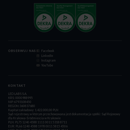
OBSERWUJ NAS
Facebook
LinkedIn
Instagram
YouTube
KONTAKT
LED LABS S.A.
KRS: 0000988995
NIP:6793108450
REGON:360837680
Kapitał zakładowy: 1.422.000,00 PLN
Sąd rejestrowy, w którym przechowywana jest dokumentacja spółki: Sąd Rejonowy
dla Krakowa-Śródmieścia w Krakowie
PLN: PL75 1240 4588 1111 0011 5318 8711
EUR: PL66 1240 4588 1978 0011 5815 4506