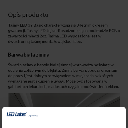
Opis produktu
Taśmy LED 3Y Basic charakteryzują się 3-letnim okresem
gwarancji. Taśmy LED tej serii osadzone są na podkładzie PCB o
zawartości miedzi 2oz. Taśma LED wyposażona jest w
dwustronną taśmę montażową Blue Tape.
Barwa biała zimna
Światło taśmy o barwie białej zimnej wprowadza poświatę w
odcieniu zbliżonym do błękitu. Zimna barwa pobudza organizm
do pracy i jest dobrym rozwiązaniem w miejscach, w których
wymagane jest skupienie uwagi. Może być stosowana w
gabinetach lekarskich, marketach czy jako podświetleni reklam.