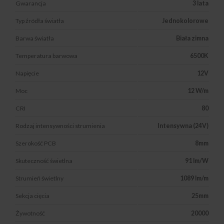
Gwarancja
3 lata
Typ źródła światła
Jednokolorowe
Barwa światła
Biała zimna
Temperatura barwowa
6500K
Napięcie
12V
Moc
12 W/m
CRI
80
Rodzaj intensywności strumienia
Intensywna (24V)
Szerokość PCB
8mm
Skuteczność świetlna
91 lm/W
Strumień świetlny
1089 lm/m
Sekcja cięcia
25mm
Żywotność
20000