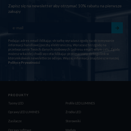
Zapisz się na newsletter aby otrzymać 10% rabatu na pierwsze
zakupy
Podając adres email i klikając strzałkę wyrażasz zgodę na otrzymywanie
informacji handlowej pocztą elektroniczną. Wyrażasz też zgodę na
przetwarzanie Twoich danych osobowych (adresu email) w tym celu. Zgodę
możesz w każdej chwili wycofać klikając przeznaczony do tego link w
którymkolwiek newsletterze od nas. Więcej informacji znajdziesz w naszej
Polityce Prywatności
PRODUKTY
Taśmy LED
Profile LED LUMINES
Oprawy LED LUMINES
Źródła LED
Zasilacze
Sterowniki
Oprawy sufitowe
Moduły