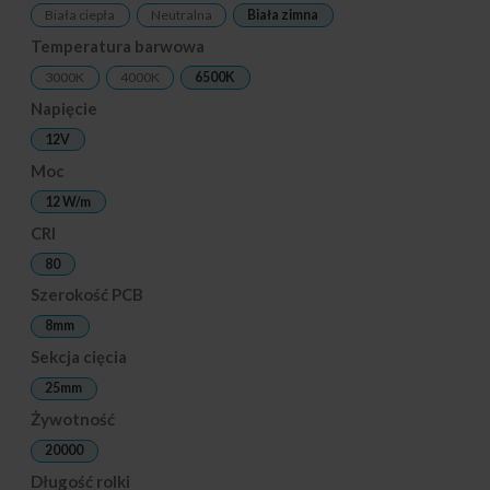
Biała ciepła
Neutralna
Biała zimna
Temperatura barwowa
3000K
4000K
6500K
Napięcie
12V
Moc
12 W/m
CRI
80
Szerokość PCB
8mm
Sekcja cięcia
25mm
Żywotność
20000
Długość rolki