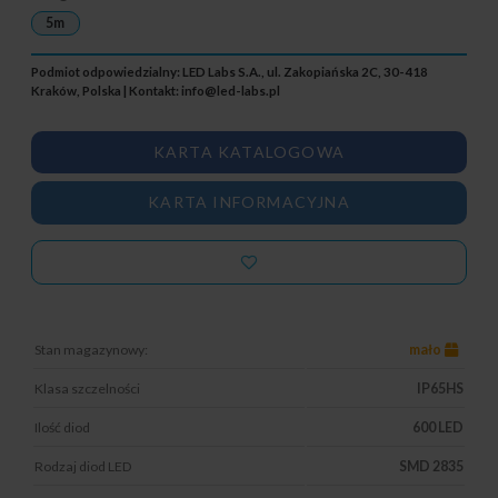
5m
Podmiot odpowiedzialny: LED Labs S.A., ul. Zakopiańska 2C, 30-418
Kraków, Polska | Kontakt:
info@led-labs.pl
KARTA KATALOGOWA
KARTA INFORMACYJNA
Stan magazynowy:
mało
Klasa szczelności
IP65HS
Ilość diod
600 LED
Rodzaj diod LED
SMD 2835