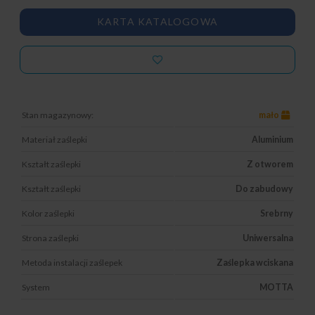
KARTA KATALOGOWA
Stan magazynowy:
mało
Materiał zaślepki
Aluminium
Kształt zaślepki
Z otworem
Kształt zaślepki
Do zabudowy
Kolor zaślepki
Srebrny
Strona zaślepki
Uniwersalna
Metoda instalacji zaślepek
Zaślepka wciskana
System
MOTTA