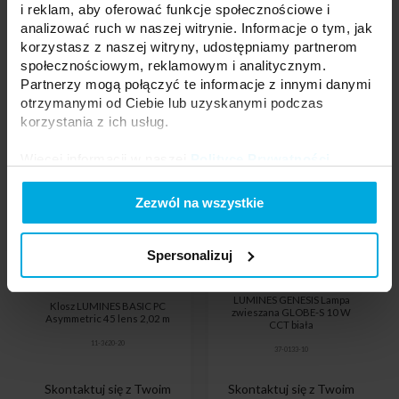
i reklam, aby oferować funkcje społecznościowe i
analizować ruch w naszej witrynie. Informacje o tym, jak
korzystasz z naszej witryny, udostępniamy partnerom
społecznościowym, reklamowym i analitycznym.
Partnerzy mogą połączyć te informacje z innymi danymi
otrzymanymi od Ciebie lub uzyskanymi podczas
korzystania z ich usług.
Więcej informacji w naszej
Polityce Prywatności
.
Zezwól na wszystkie
Spersonalizuj
LUMINES GENESIS Lampa
Klosz LUMINES BASIC PC
zwieszana GLOBE-S 10 W
Asymmetric 45 lens 2,02 m
CCT biała
11-3620-20
37-0133-10
Skontaktuj się z Twoim
Skontaktuj się z Twoim