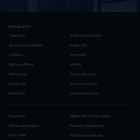
PRODUKTY
Taśmy LED
Profile LED LUMINES
Oprawy LED LUMINES
Źródła LED
Zasilacze
Sterowniki
Oprawy sufitowe
Moduły
Motoryzacja
Złącza i akcesoria
Panele LED
Naświetlacze LED
Neony LED
Lampy zewnętrzne
Regulamin
Ogólne Warunki Sprzedaży
Polityka prywatności
Formularz kontaktowy
PARP - POIR
Materiały do pobrania