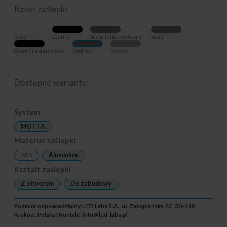
Kolor zaślepki
Biały
Czarny
Srebrny (lakierowany)
Szary
Czarny (lakierowany)
Srebrny
Surowy
Dostępne warianty:
System
MOTTA
Materiał zaślepki
ABS
Aluminium
Kształt zaślepki
Z otworem
Do zabudowy
Podmiot odpowiedzialny: LED Labs S.A., ul. Zakopiańska 2C, 30-418
Kraków, Polska | Kontakt:
info@led-labs.pl