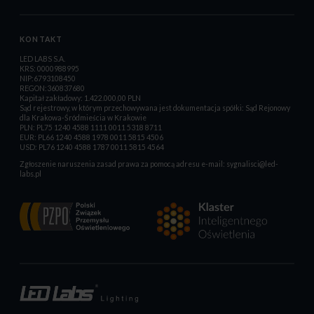
KONTAKT
LED LABS S.A.
KRS: 0000988995
NIP:6793108450
REGON:360837680
Kapitał zakładowy: 1.422.000,00 PLN
Sąd rejestrowy, w którym przechowywana jest dokumentacja spółki: Sąd Rejonowy
dla Krakowa-Śródmieścia w Krakowie
PLN: PL75 1240 4588 1111 0011 5318 8711
EUR: PL66 1240 4588 1978 0011 5815 4506
USD: PL76 1240 4588 1787 0011 5815 4564
Zgłoszenie naruszenia zasad prawa za pomocą adresu e-mail:
sygnalisci@led-
labs.pl