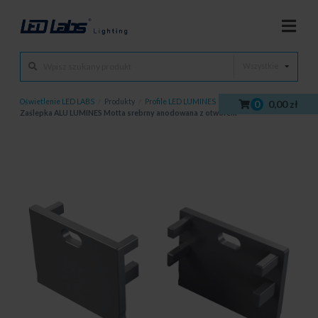
Wszystkie
Oświetlenie LED LABS
/
Produkty
/
Profile LED LUMINES
/
Zaślepki
/
0
0,00 zł
Zaślepka ALU LUMINES Motta srebrny anodowana z otworem