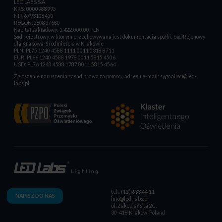
LED LABS S.A.
KRS: 0000988995
NIP:6793108450
REGON:360837680
Kapitał zakładowy: 1.422.000,00 PLN
Sąd rejestrowy, w którym przechowywana jest dokumentacja spółki: Sąd Rejonowy
dla Krakowa-Śródmieścia w Krakowie
PLN: PL75 1240 4588 1111 0011 5318 8711
EUR: PL66 1240 4588 1978 0011 5815 4506
USD: PL76 1240 4588 1787 0011 5815 4564
Zgłoszenie naruszenia zasad prawa za pomocą adresu e-mail:
sygnalisci@led-
labs.pl
tel.: (12) 633 44 11
NAPISZ DO NAS
info@led-labs.pl
ul. Zakopiańska 2C,
30-418 Kraków, Poland