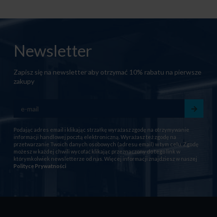
Newsletter
Zapisz się na newsletter aby otrzymać 10% rabatu na pierwsze
zakupy
Podając adres email i klikając strzałkę wyrażasz zgodę na otrzymywanie
informacji handlowej pocztą elektroniczną. Wyrażasz też zgodę na
przetwarzanie Twoich danych osobowych (adresu email) w tym celu. Zgodę
możesz w każdej chwili wycofać klikając przeznaczony do tego link w
którymkolwiek newsletterze od nas. Więcej informacji znajdziesz w naszej
Polityce Prywatności