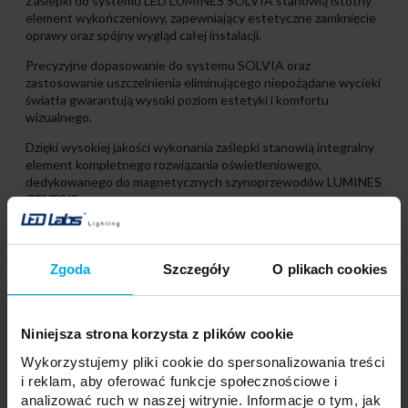
Zaślepki do systemu LED LUMINES SOLVIA stanowią istotny
element wykończeniowy, zapewniający estetyczne zamknięcie
oprawy oraz spójny wygląd całej instalacji.
Precyzyjne dopasowanie do systemu SOLVIA oraz
zastosowanie uszczelnienia eliminującego niepożądane wycieki
światła gwarantują wysoki poziom estetyki i komfortu
wizualnego.
Dzięki wysokiej jakości wykonania zaślepki stanowią integralny
element kompletnego rozwiązania oświetleniowego,
dedykowanego do magnetycznych szynoprzewodów LUMINES
GENESIS.
Zgoda
Szczegóły
O plikach cookies
Produkty powiązane
Niniejsza strona korzysta z plików cookie
Wykorzystujemy pliki cookie do spersonalizowania treści
i reklam, aby oferować funkcje społecznościowe i
analizować ruch w naszej witrynie. Informacje o tym, jak