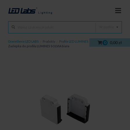
Wszystkie
Oświetlenie LED LABS
/
Produkty
/
Profile LED LUMINES
/
Zaślepki
/
0
0,00 zł
Zaślepka do profilu LUMINES SOLVIA biała