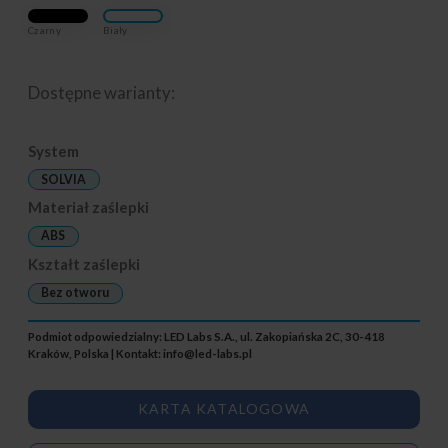
Czarny
Biały
Dostępne warianty:
System
SOLVIA
Materiał zaślepki
ABS
Kształt zaślepki
Bez otworu
Podmiot odpowiedzialny: LED Labs S.A., ul. Zakopiańska 2C, 30-418
Kraków, Polska | Kontakt:
info@led-labs.pl
KARTA KATALOGOWA