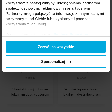
korzystasz z naszej witryny, udostępniamy partnerom
społecznościowym, reklamowym i analitycznym.
Partnerzy mogą połączyć te informacje z innymi danymi
otrzymanymi od Ciebie lub uzyskanymi podczas
korzystania z ich usług.
Więcej informacji w naszej
Polityce Prywatności
.
Zezwól na wszystkie
Spersonalizuj
Profil LUMINES typ SOLVIA
Profil LUMINES typ SOLVIA
biały lakierowany 1 m
biały lakierowany 2,02 m
10-1891-10
10-1891-20
Skontaktuj się z Twoim
Skontaktuj się z Twoim
lokalnym dystrybutorem
lokalnym dystrybutorem