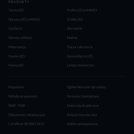
PRODUKTY
Taśmy LED
Profile LED LUMINES
Oprawy LED LUMINES
Źródła LED
Zasilacze
Sterowniki
Oprawy sufitowe
Moduły
Motoryzacja
Złącza i akcesoria
Panele LED
Naświetlacze LED
Neony LED
Lampy zewnętrzne
Regulamin
Ogólne Warunki Sprzedaży
Polityka prywatności
Formularz kontaktowy
PARP - POIR
Materiały do pobrania
Dokumenty reklamacyjne
Relacje inwestorskie
Certyfikat ISO 9001:2015
Kodeks postępowania