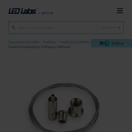
Wszystkie
Oświetlenie LED LABS
/
Produkty
/
Profile LED LUMINES
/
Akcesoria
/
0
0,00 zł
Zawiesie komplet typ 1 (długość 2000 mm)