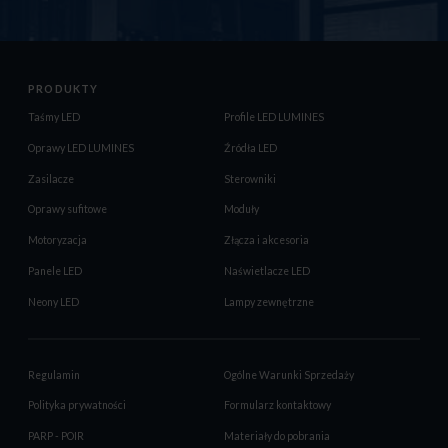
PRODUKTY
Taśmy LED
Profile LED LUMINES
Oprawy LED LUMINES
Źródła LED
Zasilacze
Sterowniki
Oprawy sufitowe
Moduły
Motoryzacja
Złącza i akcesoria
Panele LED
Naświetlacze LED
Neony LED
Lampy zewnętrzne
Regulamin
Ogólne Warunki Sprzedaży
Polityka prywatności
Formularz kontaktowy
PARP - POIR
Materiały do pobrania