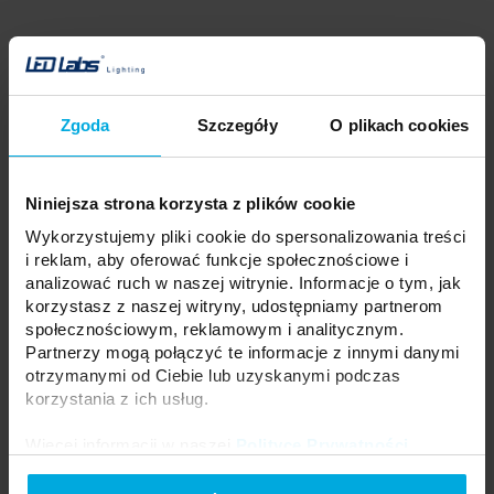
Opis produktu
Zgoda
Szczegóły
O plikach cookies
Zawiesie, to produkt kompletny, ułatwiający montaż profili jako
lamp wiszących, dekoracyjno-oświetleniowych.
W skład kompletu wchodzą:
Niniejsza strona korzysta z plików cookie
- Wkręt do uchwytów 3.5x16
Wykorzystujemy pliki cookie do spersonalizowania treści
- Blokada linki M4 9x29 Niklowana
i reklam, aby oferować funkcje społecznościowe i
- Linka z kulką o długości 2000 x 1,2 mm
analizować ruch w naszej witrynie. Informacje o tym, jak
- Nypel M10x1 Niklowany
korzystasz z naszej witryny, udostępniamy partnerom
- Uchwyt stropowy 16x15 M10x1 niklowany.
społecznościowym, reklamowym i analitycznym.
Partnerzy mogą połączyć te informacje z innymi danymi
otrzymanymi od Ciebie lub uzyskanymi podczas
korzystania z ich usług.
Produkty powiązane
Więcej informacji w naszej
Polityce Prywatności
.