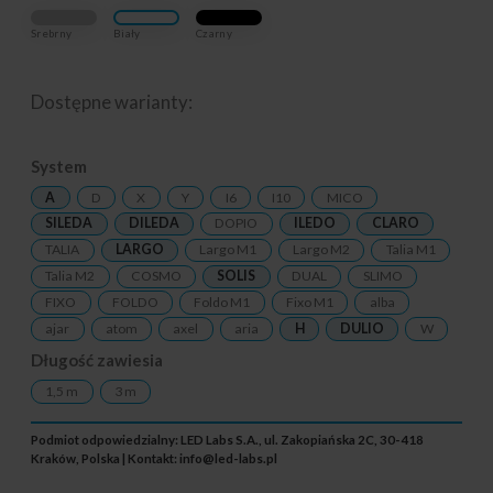
Srebrny
Biały
Czarny
Dostępne warianty:
System
A
D
X
Y
I6
I10
MICO
SILEDA
DILEDA
DOPIO
ILEDO
CLARO
TALIA
LARGO
Largo M1
Largo M2
Talia M1
Talia M2
COSMO
SOLIS
DUAL
SLIMO
FIXO
FOLDO
Foldo M1
Fixo M1
alba
ajar
atom
axel
aria
H
DULIO
W
Długość zawiesia
1,5 m
3 m
Podmiot odpowiedzialny: LED Labs S.A., ul. Zakopiańska 2C, 30-418
Kraków, Polska | Kontakt:
info@led-labs.pl