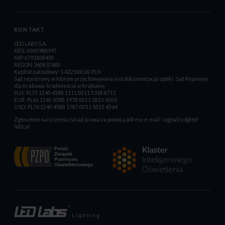
KONTAKT
LED LABS S.A.
KRS: 0000988995
NIP:6793108450
REGON:360837680
Kapitał zakładowy: 1.422.000,00 PLN
Sąd rejestrowy, w którym przechowywana jest dokumentacja spółki: Sąd Rejonowy
dla Krakowa-Śródmieścia w Krakowie
PLN: PL75 1240 4588 1111 0011 5318 8711
EUR: PL66 1240 4588 1978 0011 5815 4506
USD: PL76 1240 4588 1787 0011 5815 4564
Zgłoszenie naruszenia zasad prawa za pomocą adresu e-mail:
sygnalisci@led-
labs.pl