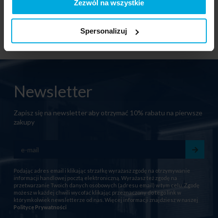
Zezwól na wszystkie
Spersonalizuj
Newsletter
Zapisz się na newsletter aby otrzymać 10% rabatu na pierwsze
zakupy
Podając adres email i klikając strzałkę wyrażasz zgodę na otrzymywanie
informacji handlowej pocztą elektroniczną. Wyrażasz też zgodę na
przetwarzanie Twoich danych osobowych (adresu email) w tym celu. Zgodę
możesz w każdej chwili wycofać klikając przeznaczony do tego link w
którymkolwiek newsletterze od nas. Więcej informacji znajdziesz w naszej
Polityce Prywatności