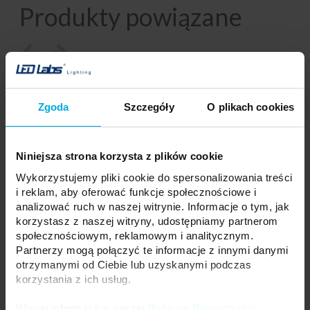
Produkty powiązane
Zgoda
Szczegóły
O plikach cookies
Niniejsza strona korzysta z plików cookie
Wykorzystujemy pliki cookie do spersonalizowania treści
i reklam, aby oferować funkcje społecznościowe i
analizować ruch w naszej witrynie. Informacje o tym, jak
korzystasz z naszej witryny, udostępniamy partnerom
społecznościowym, reklamowym i analitycznym.
Partnerzy mogą połączyć te informacje z innymi danymi
otrzymanymi od Ciebie lub uzyskanymi podczas
korzystania z ich usług.
TRI-PROOF oprawa
TRI-PROOF oprawa
hermetyczna LED EVOX 120
hermetyczna LED EVOX 150
Więcej informacji w naszej
Polityce Prywatności
.