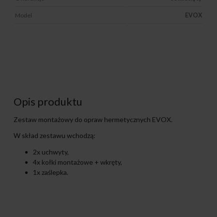
Model
EVOX
Opis produktu
Zestaw montażowy do opraw hermetycznych EVOX.
W skład zestawu wchodzą:
2x uchwyty,
4x kołki montażowe + wkręty,
1x zaślepka.