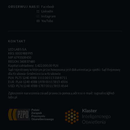
OBSERWUJ NAS
Facebook
LinkedIn
Instagram
YouTube
KONTAKT
LED LABS S.A.
KRS: 0000988995
NIP:6793108450
REGON:360837680
Kapitał zakładowy: 1.422.000,00 PLN
Sąd rejestrowy, w którym przechowywana jest dokumentacja spółki: Sąd Rejonowy
dla Krakowa-Śródmieścia w Krakowie
PLN: PL75 1240 4588 1111 0011 5318 8711
EUR: PL66 1240 4588 1978 0011 5815 4506
USD: PL76 1240 4588 1787 0011 5815 4564
Zgłoszenie naruszenia zasad prawa za pomocą adresu e-mail:
sygnalisci@led-
labs.pl