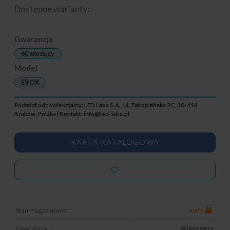
Dostępne warianty:
Gwarancja
60 miesięcy
Model
EVOX
Podmiot odpowiedzialny: LED Labs S.A., ul. Zakopiańska 2C, 30-418
Kraków, Polska | Kontakt:
info@led-labs.pl
KARTA KATALOGOWA
Stan magazynowy:
mało
Gwarancja
60 miesięcy