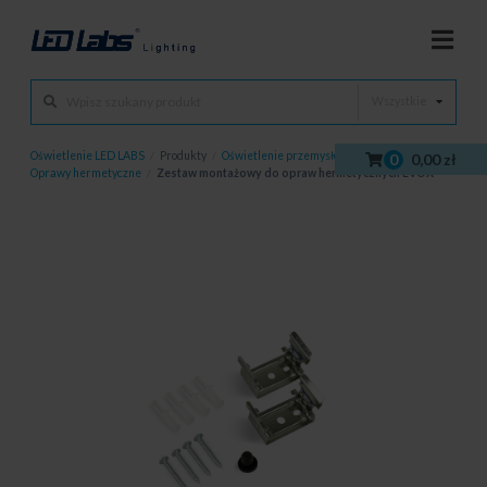
Wszystkie
Oświetlenie LED LABS
/
Produkty
/
Oświetlenie przemysłowe
/
0
0,00 zł
Oprawy hermetyczne
/
Zestaw montażowy do opraw hermetycznych EVOX