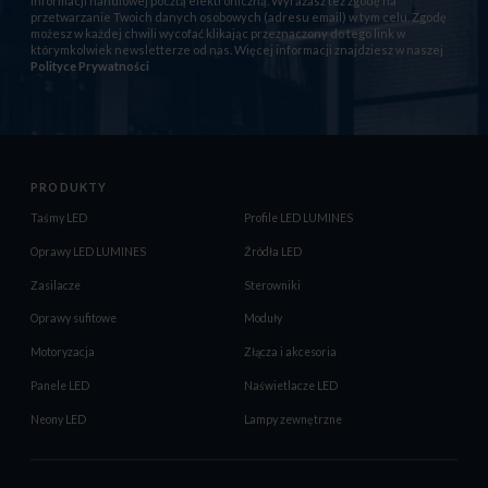
informacji handlowej pocztą elektroniczną. Wyrażasz też zgodę na
przetwarzanie Twoich danych osobowych (adresu email) w tym celu. Zgodę
możesz w każdej chwili wycofać klikając przeznaczony do tego link w
którymkolwiek newsletterze od nas. Więcej informacji znajdziesz w naszej
Polityce Prywatności
PRODUKTY
Taśmy LED
Profile LED LUMINES
Oprawy LED LUMINES
Źródła LED
Zasilacze
Sterowniki
Oprawy sufitowe
Moduły
Motoryzacja
Złącza i akcesoria
Panele LED
Naświetlacze LED
Neony LED
Lampy zewnętrzne