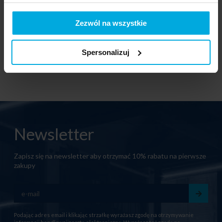
cm 21-40 W 4000 K PC
cm 40-80 W 4000 K PC
36-0001-12
36-0005-15
Zezwól na wszystkie
Skontaktuj się z Twoim
Skontaktuj się z Twoim
lokalnym dystrybutorem
lokalnym dystrybutorem
Spersonalizuj
Newsletter
Zapisz się na newsletter aby otrzymać 10% rabatu na pierwsze
zakupy
Podając adres email i klikając strzałkę wyrażasz zgodę na otrzymywanie