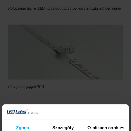
Połączenie taśmy LED i przewodu przy pomocy złączki jednostronnej
Piny przebijające PCB
Zgoda
Szczegóły
O plikach cookies