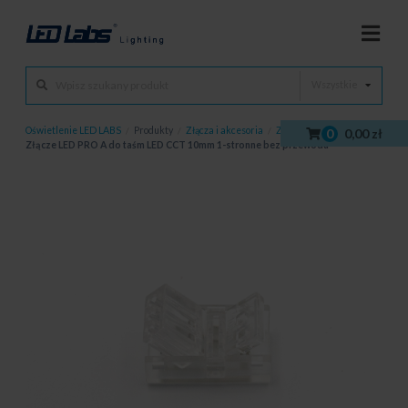
Wszystkie
Oświetlenie LED LABS
/
Produkty
/
Złącza i akcesoria
/
Złącza
/
0
0,00 zł
Złącze LED PRO A do taśm LED CCT 10mm 1-stronne bez przewodu