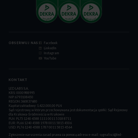
OBSERWUJ NAS
Facebook
LinkedIn
Instagram
YouTube
KONTAKT
LED LABS S.A.
KRS: 0000988995
NIP:6793108450
REGON:360837680
Kapitał zakładowy: 1.422.000,00 PLN
Sąd rejestrowy, w którym przechowywana jest dokumentacja spółki: Sąd Rejonowy
dla Krakowa-Śródmieścia w Krakowie
PLN: PL75 1240 4588 1111 0011 5318 8711
EUR: PL66 1240 4588 1978 0011 5815 4506
USD: PL76 1240 4588 1787 0011 5815 4564
Zgłoszenie naruszenia zasad prawa za pomocą adresu e-mail:
sygnalisci@led-