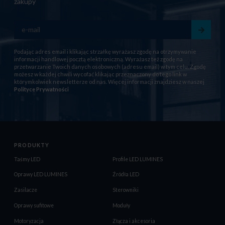
zakupy
Podając adres email i klikając strzałkę wyrażasz zgodę na otrzymywanie
informacji handlowej pocztą elektroniczną. Wyrażasz też zgodę na
przetwarzanie Twoich danych osobowych (adresu email) w tym celu. Zgodę
możesz w każdej chwili wycofać klikając przeznaczony do tego link w
którymkolwiek newsletterze od nas. Więcej informacji znajdziesz w naszej
Polityce Prywatności
PRODUKTY
Taśmy LED
Profile LED LUMINES
Oprawy LED LUMINES
Źródła LED
Zasilacze
Sterowniki
Oprawy sufitowe
Moduły
Motoryzacja
Złącza i akcesoria