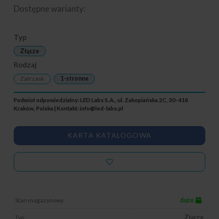
Dostępne warianty:
Typ
Złącze
Rodzaj
Zatrzask
1-stronne
Podmiot odpowiedzialny: LED Labs S.A., ul. Zakopiańska 2C, 30-418
Kraków, Polska | Kontakt:
info@led-labs.pl
KARTA KATALOGOWA
Stan magazynowy:
dużo
Typ
Złącze