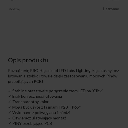
Rodzaj
1-stronne
Opis produktu
Poznaj serię PRO złączek od LED Labs Lighting. Łącz taśmy bez
lutowania szybko i trwale dzięki zastosowaniu mocnych Pinów
przebijających PCB!
✓ Stabilne oraz trwałe połączenie taśm LED na "Click"
✓ Brak konieczności lutowania
✓ Transparentny kolor
✓ Mogą być użyte z taśmami IP20 i IP65*
✓ Wykonane z poliwęglanu i miedzi
✓ Otwieracz ułatwiający montaż
✓ PINY przebijające PCB