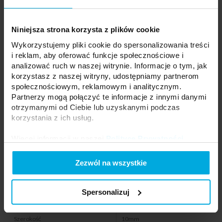
Niniejsza strona korzysta z plików cookie
Wykorzystujemy pliki cookie do spersonalizowania treści
i reklam, aby oferować funkcje społecznościowe i
analizować ruch w naszej witrynie. Informacje o tym, jak
korzystasz z naszej witryny, udostępniamy partnerom
społecznościowym, reklamowym i analitycznym.
Partnerzy mogą połączyć te informacje z innymi danymi
Seria
A
otrzymanymi od Ciebie lub uzyskanymi podczas
korzystania z ich usług.
Zastosowanie
CCT
Napięcie
5/12/24 V DC
Więcej informacji w naszej
Polityce Prywatności
.
Maksymalna moc
max. 2A
Zezwól na wszystkie
Przewód
brak
Rodzaj złącza
3PIN
Spersonalizuj
Wymiary
22x14x7mm
Szerokość
10mm