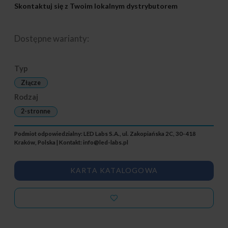
Skontaktuj się z Twoim lokalnym dystrybutorem
Dostępne warianty:
Typ
Złącze
Rodzaj
2-stronne
Podmiot odpowiedzialny: LED Labs S.A., ul. Zakopiańska 2C, 30-418
Kraków, Polska | Kontakt:
info@led-labs.pl
KARTA KATALOGOWA