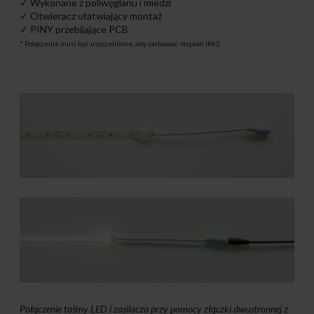
✓ Wykonane z poliwęglanu i miedzi
✓ Otwieracz ułatwiający montaż
✓ PINY przebijające PCB
* Połączenie musi być uszczelnione, aby zachować stopień IP65
Połączenie taśmy LED i zasilacza przy pomocy złączki dwustronnej z