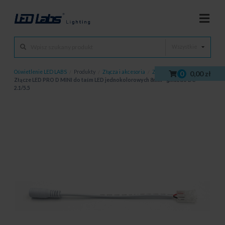
Wszystkie
Oświetlenie LED LABS
/
Produkty
/
Złącza i akcesoria
/
Złącza
/
0
0,00 zł
Złącze LED PRO D MINI do taśm LED jednokolorowych 8mm - gniazdo DC
2.1/5.5