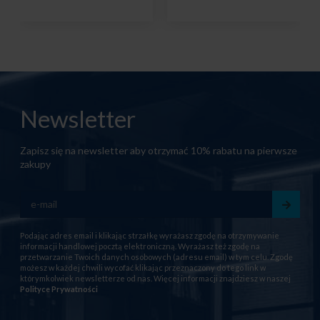
Newsletter
Zapisz się na newsletter aby otrzymać 10% rabatu na pierwsze
zakupy
Podając adres email i klikając strzałkę wyrażasz zgodę na otrzymywanie
informacji handlowej pocztą elektroniczną. Wyrażasz też zgodę na
przetwarzanie Twoich danych osobowych (adresu email) w tym celu. Zgodę
możesz w każdej chwili wycofać klikając przeznaczony do tego link w
którymkolwiek newsletterze od nas. Więcej informacji znajdziesz w naszej
Polityce Prywatności