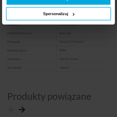
Seria
D MINI
Spersonalizuj
Zastosowanie
MONO
Napięcie
5/12/24 V DC
Maksymalna moc
max. 2A
Przewód
15cm | 2*0,3mm²
Rodzaj złącza
2PIN
Wymiary
18×10×5 mm
Szerokość
10mm
Produkty powiązane