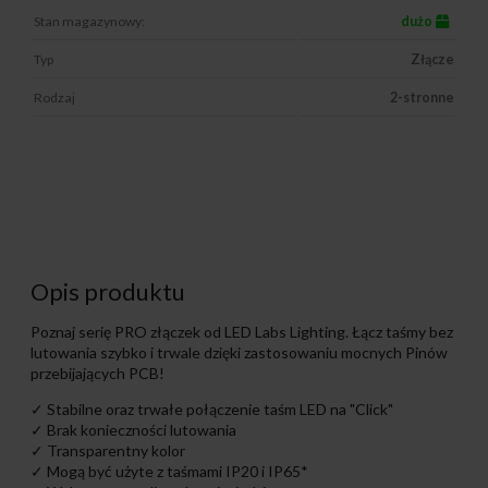
Stan magazynowy:
dużo
Typ
Złącze
Rodzaj
2-stronne
Opis produktu
Poznaj serię PRO złączek od LED Labs Lighting. Łącz taśmy bez
lutowania szybko i trwale dzięki zastosowaniu mocnych Pinów
przebijających PCB!
✓ Stabilne oraz trwałe połączenie taśm LED na "Click"
✓ Brak konieczności lutowania
✓ Transparentny kolor
✓ Mogą być użyte z taśmami IP20 i IP65*