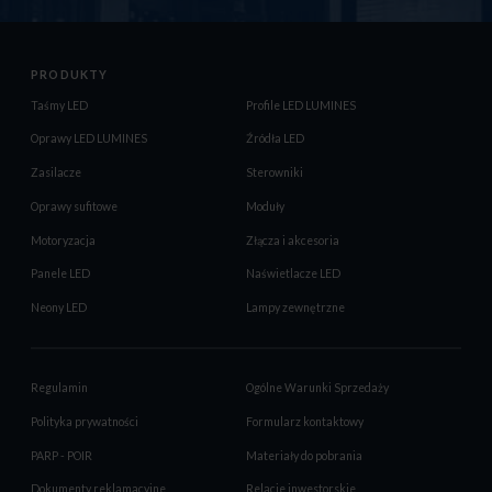
PRODUKTY
Taśmy LED
Profile LED LUMINES
Oprawy LED LUMINES
Źródła LED
Zasilacze
Sterowniki
Oprawy sufitowe
Moduły
Motoryzacja
Złącza i akcesoria
Panele LED
Naświetlacze LED
Neony LED
Lampy zewnętrzne
Regulamin
Ogólne Warunki Sprzedaży
Polityka prywatności
Formularz kontaktowy
PARP - POIR
Materiały do pobrania
Dokumenty reklamacyjne
Relacje inwestorskie