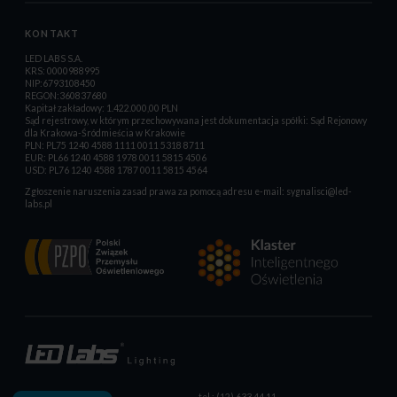
KONTAKT
LED LABS S.A.
KRS: 0000988995
NIP:6793108450
REGON:360837680
Kapitał zakładowy: 1.422.000,00 PLN
Sąd rejestrowy, w którym przechowywana jest dokumentacja spółki: Sąd Rejonowy
dla Krakowa-Śródmieścia w Krakowie
PLN: PL75 1240 4588 1111 0011 5318 8711
EUR: PL66 1240 4588 1978 0011 5815 4506
USD: PL76 1240 4588 1787 0011 5815 4564
Zgłoszenie naruszenia zasad prawa za pomocą adresu e-mail:
sygnalisci@led-
labs.pl