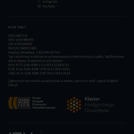
Instagram
YouTube
KONTAKT
LED LABS S.A.
KRS: 0000988995
NIP:6793108450
REGON:360837680
Kapitał zakładowy: 1.422.000,00 PLN
Sąd rejestrowy, w którym przechowywana jest dokumentacja spółki: Sąd Rejonowy
dla Krakowa-Śródmieścia w Krakowie
PLN: PL75 1240 4588 1111 0011 5318 8711
EUR: PL66 1240 4588 1978 0011 5815 4506
USD: PL76 1240 4588 1787 0011 5815 4564
Zgłoszenie naruszenia zasad prawa za pomocą adresu e-mail:
sygnalisci@led-
labs.pl