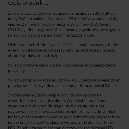
Opis produktu
Żarówka LED GU10 wyprodukowana na diodach 2835 SMD o
mocy 5W i strumieniu świetlnym 425 lumenów w barwie białej
ciepłej. Zamiennik tradycyjnej żarówki o mocy 35W. Gwint
GU10 to jeden z najczęściej stosowanych gwintów, ze względu
na swoją prostotę demontażu/montażu żarówek.
Wybór naszych źródeł światła LED to sposób na oszczędzanie
energii. Skutecznie obniżysz rachunki za prąd oraz pomożesz
chronić środowisko naturalne.
Światło o barwie białej ciepłej wprowadza do pomieszczenia
przytulny klimat.
Światło zaraz po włączeniu. Żarówka LED zaczyna świecić zaraz
po włączeniu, ze wglądu na niski czas zapłonu (poniżej 0,02s).
Źródła światła LED to bezpieczny i trwały sposób na
oświetlenie przestrzeni w domu. Wysokiej jakości diody
zapewniają możliwość długiego użytkowania. Mniejsze
nagrzewanie się sprawia, że jest bezpieczna w użytkowaniu i
może być stosowana nawet w pokoju dziecięcym. Wyposażona
jest w driver IC, czyli zasilacz przystosowany do oświetlenia
LED. Zapobiega nadmiernemu nagrzewaniu się żarówki LED,