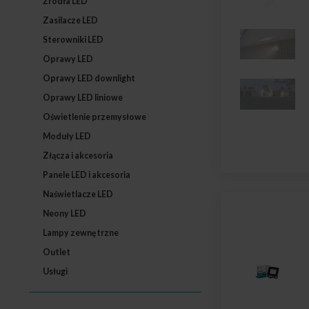
Źródła LED
Zasilacze LED
Sterowniki LED
Oprawy LED
Oprawy LED downlight
Oprawy LED liniowe
Oświetlenie przemysłowe
Moduły LED
Złącza i akcesoria
Panele LED i akcesoria
Naświetlacze LED
Neony LED
Lampy zewnętrzne
Outlet
Usługi