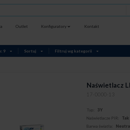
ra
Outlet
Konfiguratory
Kontakt
e: 9
Sortuj
Filtruj wg kategorii
Naświetlacz 
17-0000-13
Typ:
3Y
Naświetlacze PIR:
Tak
Barwa światła:
Neutra