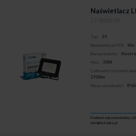
Naświetlacz
17-0000-09
Typ:
3Y
Naświetlacze PIR:
Nie
Barwa światła:
Neutra
Moc:
30W
Całkowity strumień świe
2700lm
Klasa szczelności:
IP6
Podmiot odpowiedzialny: LED
info@led-labs.pl