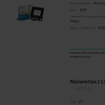
Barwa światła:
Neutra
Moc:
10W
Całkowity strumień świe
900lm
Klasa szczelności:
IP6
Podmiot odpowiedzialny: LED
info@led-labs.pl
Naświetlacz
17-0000-10
Typ:
3Y