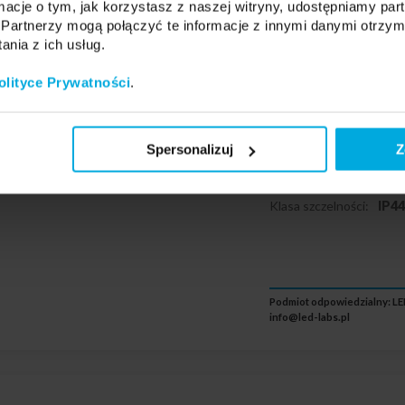
ormacje o tym, jak korzystasz z naszej witryny, udostępniamy p
17-0000-14
Partnerzy mogą połączyć te informacje z innymi danymi otrzym
nia z ich usług.
Typ:
3Y
olityce Prywatności
.
Naświetlacze PIR:
Tak
Barwa światła:
Neutra
Moc:
100W
Spersonalizuj
Z
Całkowity strumień świe
9400lm
Klasa szczelności:
IP4
Podmiot odpowiedzialny: LED
info@led-labs.pl