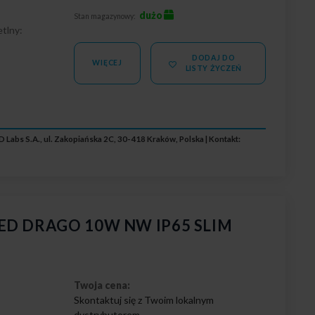
dużo
Stan magazynowy:
tlny:
DODAJ DO
4
WIĘCEJ
LISTY ŻYCZEŃ
 Labs S.A., ul. Zakopiańska 2C, 30-418 Kraków, Polska | Kontakt:
 LED DRAGO 10W NW IP65 SLIM
Twoja cena:
Skontaktuj się z Twoim lokalnym
dystrybutorem