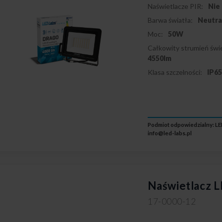
Naświetlacze PIR:
Nie
Barwa światła:
Neutra
Moc:
50W
Całkowity strumień świe
4550lm
Klasa szczelności:
IP6
Podmiot odpowiedzialny: LED
info@led-labs.pl
Naświetlacz 
17-0000-12