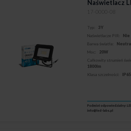
Naświetlacz
17-0000-08
Typ:
3Y
Naświetlacze PIR:
Nie
Barwa światła:
Neutra
Moc:
20W
Całkowity strumień świe
1800lm
Klasa szczelności:
IP6
Podmiot odpowiedzialny: LED
info@led-labs.pl