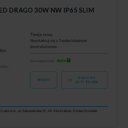
 LED DRAGO 30W NW IP65 SLIM
Twoja cena:
Skontaktuj się z Twoim lokalnym
dystrybutorem
lna
dużo
Stan magazynowy:
tlny:
DODAJ DO
5
WIĘCEJ
LISTY ŻYCZEŃ
 Labs S.A., ul. Zakopiańska 2C, 30-418 Kraków, Polska | Kontakt: