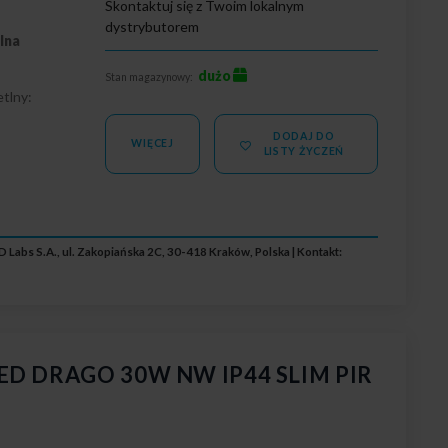
Skontaktuj się z Twoim lokalnym
dystrybutorem
lna
dużo
Stan magazynowy:
tlny:
DODAJ DO
5
WIĘCEJ
LISTY ŻYCZEŃ
 Labs S.A., ul. Zakopiańska 2C, 30-418 Kraków, Polska | Kontakt:
LED DRAGO 30W NW IP44 SLIM PIR