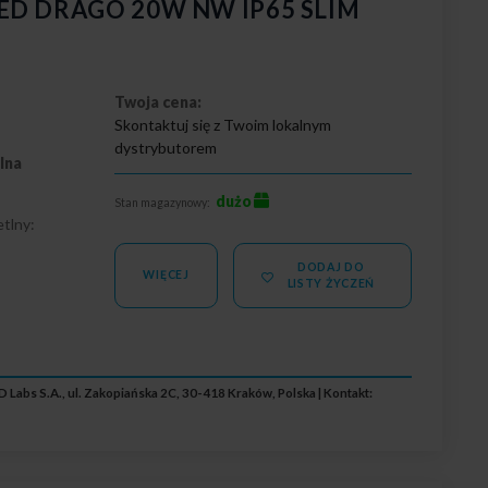
 LED DRAGO 20W NW IP65 SLIM
Twoja cena:
Skontaktuj się z Twoim lokalnym
dystrybutorem
lna
dużo
Stan magazynowy:
tlny:
DODAJ DO
5
WIĘCEJ
LISTY ŻYCZEŃ
 Labs S.A., ul. Zakopiańska 2C, 30-418 Kraków, Polska | Kontakt: