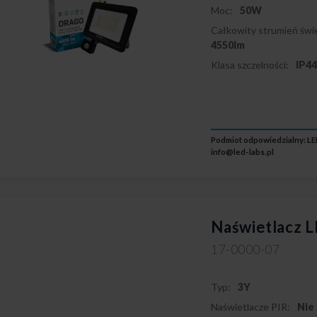
Moc:
50W
Całkowity strumień świe
4550lm
Klasa szczelności:
IP4
Podmiot odpowiedzialny: LED
info@led-labs.pl
Naświetlacz
17-0000-07
Typ:
3Y
Naświetlacze PIR:
Nie