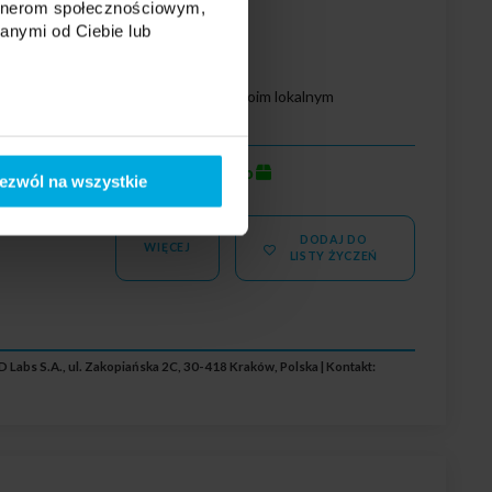
artnerom społecznościowym,
anymi od Ciebie lub
Twoja cena:
Skontaktuj się z Twoim lokalnym
dystrybutorem
lna
dużo
Stan magazynowy:
ezwól na wszystkie
tlny:
DODAJ DO
4
WIĘCEJ
LISTY ŻYCZEŃ
 Labs S.A., ul. Zakopiańska 2C, 30-418 Kraków, Polska | Kontakt: