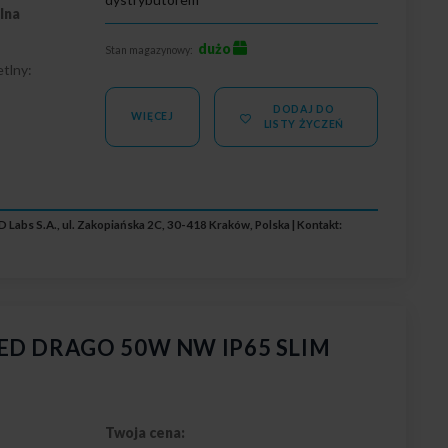
lna
dużo
Stan magazynowy:
tlny:
DODAJ DO
5
WIĘCEJ
LISTY ŻYCZEŃ
 Labs S.A., ul. Zakopiańska 2C, 30-418 Kraków, Polska | Kontakt:
 LED DRAGO 50W NW IP65 SLIM
Twoja cena: