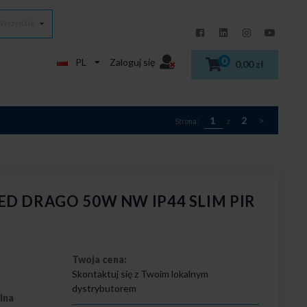
Wszystkie
0
PL
Zaloguj się
0,00 zł
1
2
>
Strona:
z
LED DRAGO 50W NW IP44 SLIM PIR
Twoja cena:
Skontaktuj się z Twoim lokalnym
dystrybutorem
lna