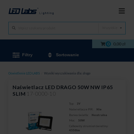
Wszystkie
0
0,00 zł
Filtry
Sortowanie
Oświetlenie LED LABS
/
Wyniki wyszukiwania dla:
drago
Naświetlacz LED DRAGO 50W NW IP65
SLIM
17-0000-10
Typ:
3Y
Naświetlacze PIR:
Nie
Barwa światła:
Neutralna
Moc:
50W
Całkowity strumień świetlny:
4550lm