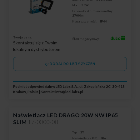
Moc:
30W
Całkowity strumień świetlny:
2700lm
Klasa szczelności:
IP44
Twoja cena:
dużo
Stan magazynowy:
Skontaktuj się z Twoim
lokalnym dystrybutorem
DODAJ DO LISTY ŻYCZEŃ
Podmiot odpowiedzialny: LED Labs S.A., ul. Zakopiańska 2C, 30-418
Kraków, Polska | Kontakt:
info@led-labs.pl
Naświetlacz LED DRAGO 20W NW IP65
SLIM
17-0000-08
Typ:
3Y
Naświetlacze PIR:
Nie