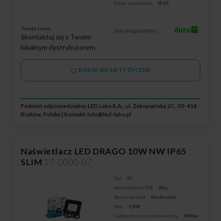
Klasa szczelności:
IP65
Twoja cena:
dużo
Stan magazynowy:
Skontaktuj się z Twoim
lokalnym dystrybutorem
DODAJ DO LISTY ŻYCZEŃ
Podmiot odpowiedzialny: LED Labs S.A., ul. Zakopiańska 2C, 30-418
Kraków, Polska | Kontakt:
info@led-labs.pl
Naświetlacz LED DRAGO 10W NW IP65
SLIM
17-0000-07
Typ:
3Y
Naświetlacze PIR:
Nie
Barwa światła:
Neutralna
Moc:
10W
Całkowity strumień świetlny:
900lm