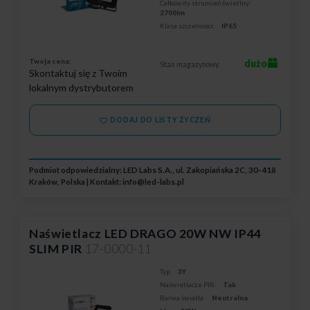
Całkowity strumień świetlny:
2700lm
Klasa szczelności:
IP65
Twoja cena:
dużo
Stan magazynowy:
Skontaktuj się z Twoim
lokalnym dystrybutorem
DODAJ DO LISTY ŻYCZEŃ
Podmiot odpowiedzialny: LED Labs S.A., ul. Zakopiańska 2C, 30-418
Kraków, Polska | Kontakt:
info@led-labs.pl
Naświetlacz LED DRAGO 20W NW IP44
SLIM PIR
17-0000-11
Typ:
3Y
Naświetlacze PIR:
Tak
Barwa światła:
Neutralna