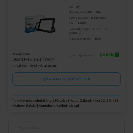
Typ:
3Y
Naświetlacze PIR:
Nie
Barwa światła:
Neutralna
Moc:
200W
Całkowity strumień świetlny:
20000lm
Klasa szczelności:
IP65
Twoja cena:
średnio
Stan magazynowy:
Skontaktuj się z Twoim
lokalnym dystrybutorem
DODAJ DO LISTY ŻYCZEŃ
Podmiot odpowiedzialny: LED Labs S.A., ul. Zakopiańska 2C, 30-418
Kraków, Polska | Kontakt:
info@led-labs.pl
← Poprzednia