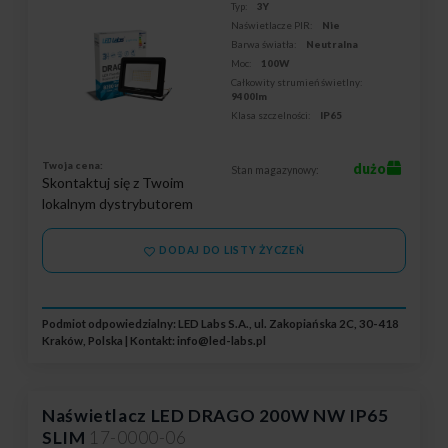
Typ:
3Y
Naświetlacze PIR:
Nie
Barwa światła:
Neutralna
Moc:
100W
Całkowity strumień świetlny:
9400lm
Klasa szczelności:
IP65
Twoja cena:
dużo
Stan magazynowy:
Skontaktuj się z Twoim
lokalnym dystrybutorem
DODAJ DO LISTY ŻYCZEŃ
Podmiot odpowiedzialny: LED Labs S.A., ul. Zakopiańska 2C, 30-418
Kraków, Polska | Kontakt:
info@led-labs.pl
Naświetlacz LED DRAGO 200W NW IP65
SLIM
17-0000-06