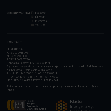
OBSERWUJ NAS
Facebook
LinkedIn
Instagram
YouTube
KONTAKT
LED LABS S.A.
KRS: 0000988995
NIP:6793108450
REGON:360837680
Kapitał zakładowy: 1.422.000,00 PLN
Sąd rejestrowy, w którym przechowywana jest dokumentacja spółki: Sąd Rejonowy
dla Krakowa-Śródmieścia w Krakowie
PLN: PL75 1240 4588 1111 0011 5318 8711
EUR: PL66 1240 4588 1978 0011 5815 4506
USD: PL76 1240 4588 1787 0011 5815 4564
Zgłoszenie naruszenia zasad prawa za pomocą adresu e-mail:
sygnalisci@led-
labs.pl