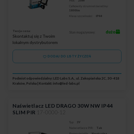
Moc:
20W
Całkowity strumień świetlny:
1800lm
Klasa szczelności:
IP44
Twoja cena:
dużo
Stan magazynowy:
Skontaktuj się z Twoim
lokalnym dystrybutorem
DODAJ DO LISTY ŻYCZEŃ
Podmiot odpowiedzialny: LED Labs S.A., ul. Zakopiańska 2C, 30-418
Kraków, Polska | Kontakt:
info@led-labs.pl
Naświetlacz LED DRAGO 30W NW IP44
SLIM PIR
17-0000-12
Typ:
3Y
Naświetlacze PIR:
Tak
Barwa światła:
Neutralna