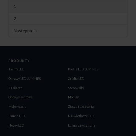
1
2
Następna →
PRODUKTY
Taśmy LED
Profile LED LUMINES
Oprawy LED LUMINES
Źródła LED
Zasilacze
Sterowniki
Oprawy sufitowe
Moduły
Motoryzacja
Złącza i akcesoria
Panele LED
Naświetlacze LED
Neony LED
Lampy zewnętrzne