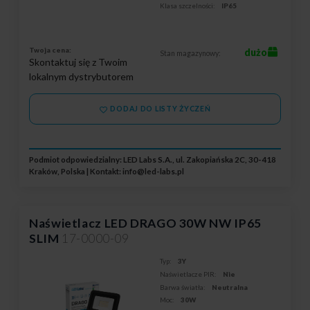
Klasa szczelności:
IP65
Twoja cena:
dużo
Stan magazynowy:
Skontaktuj się z Twoim
lokalnym dystrybutorem
DODAJ DO LISTY ŻYCZEŃ
Podmiot odpowiedzialny: LED Labs S.A., ul. Zakopiańska 2C, 30-418
Kraków, Polska | Kontakt:
info@led-labs.pl
Naświetlacz LED DRAGO 30W NW IP65
SLIM
17-0000-09
Typ:
3Y
Naświetlacze PIR:
Nie
Barwa światła:
Neutralna
Moc:
30W