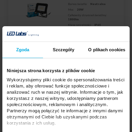
Barwa światła:
Neutralna
Moc:
20W
Całkowity strumień świetlny:
1800lm
Klasa szczelności:
IP65
Twoja cena:
dużo
Stan magazynowy:
Skontaktuj się z Twoim
Zgoda
Szczegóły
O plikach cookies
lokalnym dystrybutorem
DODAJ DO LISTY ŻYCZEŃ
Niniejsza strona korzysta z plików cookie
Wykorzystujemy pliki cookie do spersonalizowania treści
i reklam, aby oferować funkcje społecznościowe i
Podmiot odpowiedzialny: LED Labs S.A., ul. Zakopiańska 2C, 30-418
Kraków, Polska | Kontakt:
info@led-labs.pl
analizować ruch w naszej witrynie. Informacje o tym, jak
korzystasz z naszej witryny, udostępniamy partnerom
społecznościowym, reklamowym i analitycznym.
Partnerzy mogą połączyć te informacje z innymi danymi
Naświetlacz LED DRAGO 50W NW IP44
otrzymanymi od Ciebie lub uzyskanymi podczas
SLIM PIR
17-0000-13
korzystania z ich usług.
Typ:
3Y