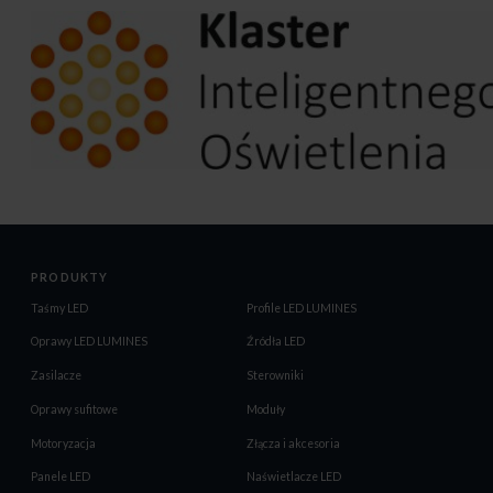
PRODUKTY
Taśmy LED
Profile LED LUMINES
Oprawy LED LUMINES
Źródła LED
Zasilacze
Sterowniki
Oprawy sufitowe
Moduły
Motoryzacja
Złącza i akcesoria
Panele LED
Naświetlacze LED