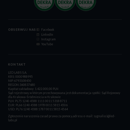
OBSERWUJ NAS
Facebook
LinkedIn
Instagram
YouTube
KONTAKT
LED LABS S.A.
KRS: 0000988995
NIP:6793108450
REGON:360837680
Kapitał zakładowy: 1.422.000,00 PLN
Sąd rejestrowy, w którym przechowywana jest dokumentacja spółki: Sąd Rejonowy
dla Krakowa-Śródmieścia w Krakowie
PLN: PL75 1240 4588 1111 0011 5318 8711
EUR: PL66 1240 4588 1978 0011 5815 4506
USD: PL76 1240 4588 1787 0011 5815 4564
Zgłoszenie naruszenia zasad prawa za pomocą adresu e-mail:
sygnalisci@led-
labs.pl