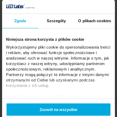
Twoja cena:
średnio
Stan magazynowy:
Skontaktuj się z Twoim
lokalnym dystrybutorem
Zgoda
Szczegóły
O plikach cookies
DODAJ DO LISTY ŻYCZEŃ
Niniejsza strona korzysta z plików cookie
Podmiot odpowiedzialny: LED Labs S.A., ul. Zakopiańska 2C, 30-418
Wykorzystujemy pliki cookie do spersonalizowania treści
Kraków, Polska | Kontakt:
info@led-labs.pl
i reklam, aby oferować funkcje społecznościowe i
analizować ruch w naszej witrynie. Informacje o tym, jak
korzystasz z naszej witryny, udostępniamy partnerom
LUMINES ELYSIUM Four Leaf 30W BIAŁY
społecznościowym, reklamowym i analitycznym.
34-0001-31
Partnerzy mogą połączyć te informacje z innymi danymi
otrzymanymi od Ciebie lub uzyskanymi podczas
Moc:
30W
korzystania z ich usług.
Kolor:
Biały
Więcej informacji w naszej
Polityce Prywatności
.
Zezwól na wszystkie
Twoja cena:
średnio
Stan magazynowy: