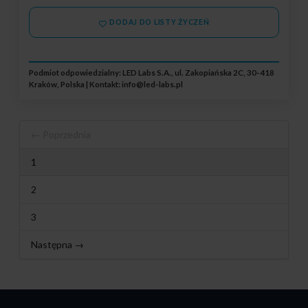
DODAJ DO LISTY ŻYCZEŃ
Podmiot odpowiedzialny: LED Labs S.A., ul. Zakopiańska 2C, 30-418
Kraków, Polska | Kontakt:
info@led-labs.pl
← Poprzednia
1
2
3
Następna →