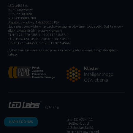
LED LABS S.A.
KRS: 0000988995
NIP:6793108450
REGON:360837680
Kapitał zakładowy: 1.422.000,00 PLN
Sąd rejestrowy, w którym przechowywana jest dokumentacja spółki: Sąd Rejonowy
dla Krakowa-Śródmieścia w Krakowie
PLN: PL75 1240 4588 1111 0011 5318 8711
EUR: PL66 1240 4588 1978 0011 5815 4506
USD: PL76 1240 4588 1787 0011 5815 4564
Zgłoszenie naruszenia zasad prawa za pomocą adresu e-mail:
sygnalisci@led-
labs.pl
tel.: (12) 633 44 11
NAPISZ DO NAS
info@led-labs.pl
ul. Zakopiańska 2C,
30-418 Kraków, Poland