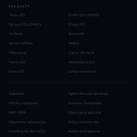
PRODUKTY
Taśmy LED
Profile LED LUMINES
Oprawy LED LUMINES
Źródła LED
Zasilacze
Sterowniki
Oprawy sufitowe
Moduły
Motoryzacja
Złącza i akcesoria
Panele LED
Naświetlacze LED
Neony LED
Lampy zewnętrzne
Regulamin
Ogólne Warunki Sprzedaży
Polityka prywatności
Formularz kontaktowy
PARP - POIR
Materiały do pobrania
Dokumenty reklamacyjne
Relacje inwestorskie
Certyfikat ISO 9001:2015
Kodeks postępowania