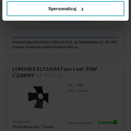
Skontaktuj się z Twoim
lokalnym dystrybutorem
Spersonalizuj
DODAJ DO LISTY ŻYCZEŃ
Podmiot odpowiedzialny: LED Labs S.A., ul. Zakopiańska 2C, 30-418
Kraków, Polska | Kontakt:
info@led-labs.pl
LUMINES ELYSIUM Four Leaf 30W
CZARNY
34-0002-31
Moc:
30W
Kolor:
Czarny
Twoja cena:
średnio
Stan magazynowy:
Skontaktuj się z Twoim