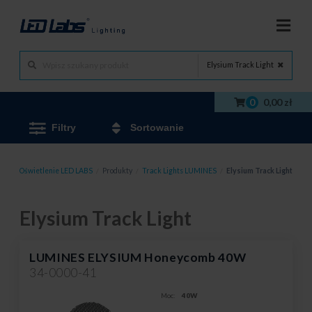
Elysium Track Light
0
0,00 zł
Filtry
Sortowanie
Oświetlenie LED LABS
/
Produkty
/
Track Lights LUMINES
/
Elysium Track Light
Elysium Track Light
LUMINES ELYSIUM Honeycomb 40W
34-0000-41
Moc:
40W