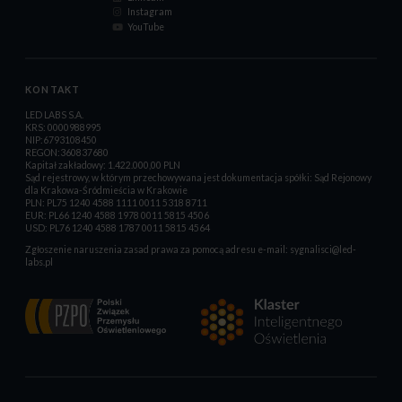
Instagram
YouTube
KONTAKT
LED LABS S.A.
KRS: 0000988995
NIP:6793108450
REGON:360837680
Kapitał zakładowy: 1.422.000,00 PLN
Sąd rejestrowy, w którym przechowywana jest dokumentacja spółki: Sąd Rejonowy
dla Krakowa-Śródmieścia w Krakowie
PLN: PL75 1240 4588 1111 0011 5318 8711
EUR: PL66 1240 4588 1978 0011 5815 4506
USD: PL76 1240 4588 1787 0011 5815 4564
Zgłoszenie naruszenia zasad prawa za pomocą adresu e-mail:
sygnalisci@led-
labs.pl