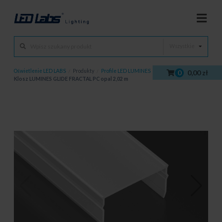
Wszystkie
Oświetlenie LED LABS
/
Produkty
/
Profile LED LUMINES
/
Klosze
/
0
0,00 zł
Klosz LUMINES GLIDE FRACTAL PC opal 2,02 m