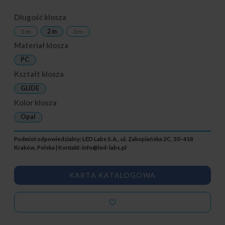
Długość klosza
1 m
2 m
3 m
Materiał klosza
PC
Kształt klosza
GLIDE
Kolor klosza
Opal
Podmiot odpowiedzialny: LED Labs S.A., ul. Zakopiańska 2C, 30-418
Kraków, Polska | Kontakt:
info@led-labs.pl
KARTA KATALOGOWA