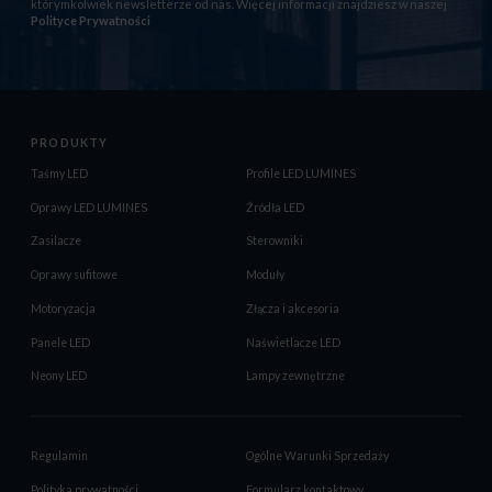
którymkolwiek newsletterze od nas. Więcej informacji znajdziesz w naszej
Polityce Prywatności
PRODUKTY
Taśmy LED
Profile LED LUMINES
Oprawy LED LUMINES
Źródła LED
Zasilacze
Sterowniki
Oprawy sufitowe
Moduły
Motoryzacja
Złącza i akcesoria
Panele LED
Naświetlacze LED
Neony LED
Lampy zewnętrzne
Regulamin
Ogólne Warunki Sprzedaży
Polityka prywatności
Formularz kontaktowy