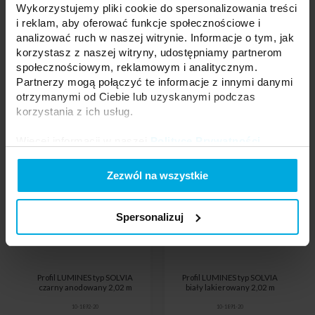
Wykorzystujemy pliki cookie do spersonalizowania treści
i reklam, aby oferować funkcje społecznościowe i
analizować ruch w naszej witrynie. Informacje o tym, jak
korzystasz z naszej witryny, udostępniamy partnerom
społecznościowym, reklamowym i analitycznym.
Partnerzy mogą połączyć te informacje z innymi danymi
otrzymanymi od Ciebie lub uzyskanymi podczas
korzystania z ich usług.
Więcej informacji w naszej
Polityce Prywatności
.
Zezwól na wszystkie
Spersonalizuj
Profil LUMINES typ SOLVIA
Profil LUMINES typ SOLVIA
czarny anodowany 2,02 m
biały lakierowany 2,02 m
10-1892-20
10-1891-20