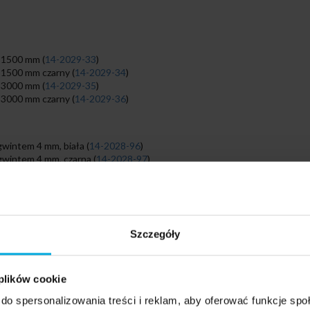
1500 mm (
14-2029-33
)
1500 mm czarny (
14-2029-34
)
3000 mm (
14-2029-35
)
3000 mm czarny (
14-2029-36
)
wintem 4 mm, biała (
14-2028-96
)
wintem 4 mm, czarna (
14-2028-97
)
Szczegóły
 plików cookie
do spersonalizowania treści i reklam, aby oferować funkcje sp