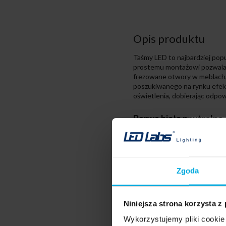
Opis produktu
Taśmy LED to najbardziej pop
prostemu montażowi pozwalaj
frezowane otwory w meblach, 
poszukiwanego na rynku efekt
oświetlenia, dobierając odpowi
Barwa biała neutralna
Taśma LED przeznaczona do z
podświetlenia wystaw oraz wit
barwa zimna, pozwala natomias
najbardziej zbliżona do świa
Zgoda
swojej uniwersalności pasuje
kuchennym czy też jako światł
Niniejsza strona korzysta z
Wykorzystujemy pliki cookie 