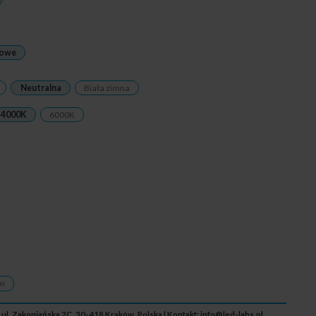
rowe
Neutralna
Biała zimna
4000K
6000K
m
 ul. Zakopiańska 2C, 30-418 Kraków, Polska | Kontakt:
info@led-labs.pl