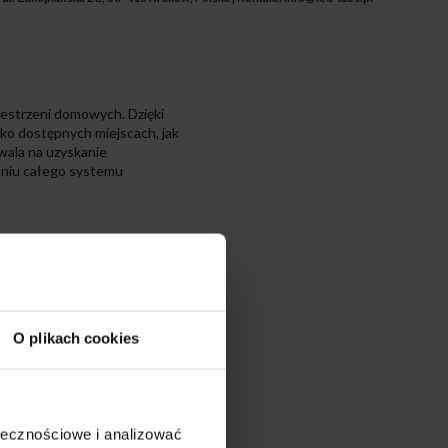
zestrzeni domowych. Dzięki
ko dostępnych miejscach, jak
wala na uzyskanie
waniu całego systemu
ukcji opraw LED, do
 tak męczące dla oczu, jak
iu barwy ciepłej. Jest
barw przedmiotów. Dzięki
O plikach cookies
e główne, nad blatem
ołecznościowe i analizować