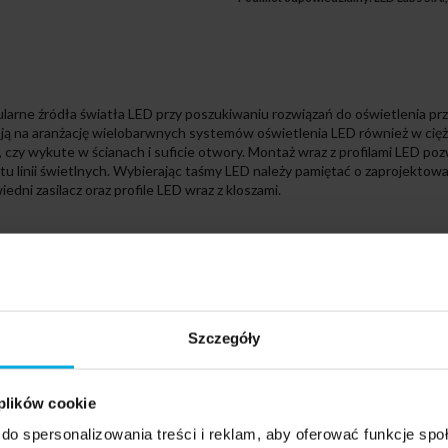
ularne źródła światła LED przy poszukiwaniu rozwiązań do oświetlenia pr
ą na aranżację wielobarwnych systemów oświetlenia LED również w cięż
czy wykute w ścianach i suficie otwory. Montaż wraz z profilami LED poz
u linii świetlnych. Wybierając taśmy LED należy pamiętać o zaprojekto
edni zasilacz oraz profile LED wraz z kloszami.
astosowania jako element głównego oświetlenia pomieszczeń, do konstr
ryn sklepowych czy blatu roboczego w kuchni. Światło neutralne nie jest
t na uzyskanie zdecydowanie większej ilości światła niż przy zastosowan
tła dziennego, dzięki czemu pozwala na stosunkowo najlepsze oddawanie 
Szczegóły
 praktycznie do każdego stylu pomieszczeń. Sprawdzi się jako oświetleni
o do pracy w biurze.
 plików cookie
do spersonalizowania treści i reklam, aby oferować funkcje sp