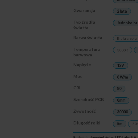
Gwarancja
2 lata
Typ źródła
Jednokolo
światła
Barwa światła
Biała ciepła
Temperatura
3000K
barwowa
Napięcie
12V
Moc
8 W/m
CRI
80
Szerokość PCB
8mm
Żywotność
30000
Długość rolki
5m
50
Podmiot odpowiedzialny: LED Labs S.A.,