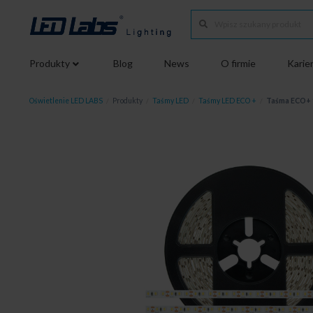
Produkty
Blog
News
O firmie
Karie
Oświetlenie LED LABS
/
Produkty
/
Taśmy LED
/
Taśmy LED ECO +
/
Taśma ECO+ 1