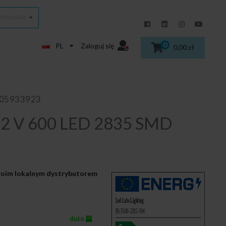
Wszystkie
0
PL
Zaloguj się
0,00 zł
405933923
2 V 600 LED 2835 SMD
Twoim lokalnym dystrybutorem
dużo