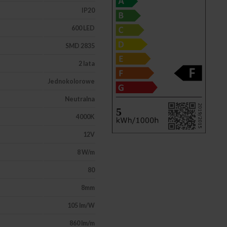
IP20
600 LED
SMD 2835
2 lata
Jednokolorowe
Neutralna
4000K
12V
8 W/m
80
8mm
105 lm/W
860 lm/m