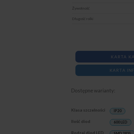
Żywotność
Długość rolki
KARTA K
KARTA IN
Dostępne warianty:
Klasa szczelności
IP20
Ilość diod
600 LED
Rodzaj diod LED
SMD 2835