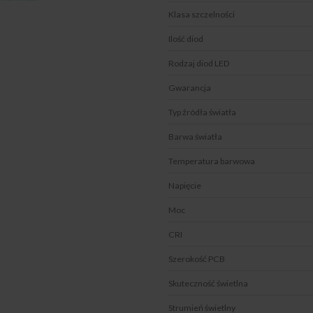
Klasa szczelności
Ilość diod
Rodzaj diod LED
Gwarancja
Typ źródła światła
Barwa światła
Temperatura barwowa
Napięcie
Moc
CRI
Szerokość PCB
Skuteczność świetlna
Strumień świetlny